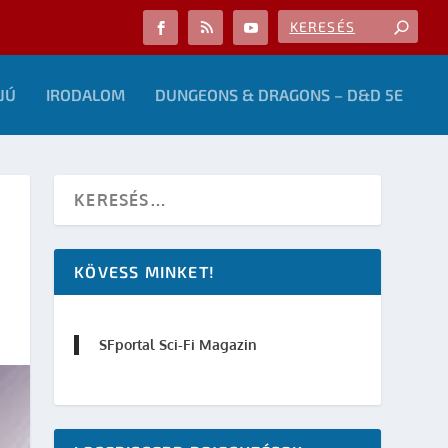
JÚ
IRODALOM
DUNGEONS & DRAGONS – D&D 5E
KÖVESS MINKET!
SFportal Sci-Fi Magazin