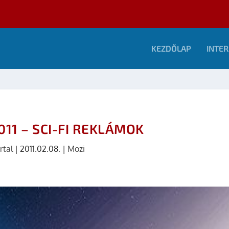
KEZDŐLAP
INTER
11 – SCI-FI REKLÁMOK
rtal
|
2011.02.08.
|
Mozi