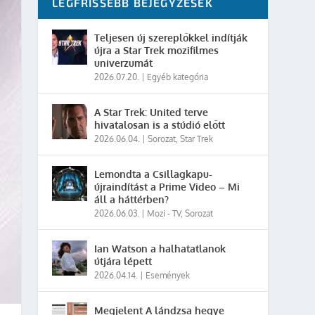
LEGFRISSEBB BEJEGYZÉSEK
Teljesen új szereplőkkel indítják
újra a Star Trek mozifilmes
univerzumát
2026.07.20.
|
Egyéb kategória
A Star Trek: United terve
hivatalosan is a stúdió előtt
2026.06.04.
|
Sorozat
,
Star Trek
Lemondta a Csillagkapu-
újraindítást a Prime Video – Mi
áll a háttérben?
2026.06.03.
|
Mozi - TV
,
Sorozat
Ian Watson a halhatatlanok
útjára lépett
2026.04.14.
|
Események
Megjelent A lándzsa hegye