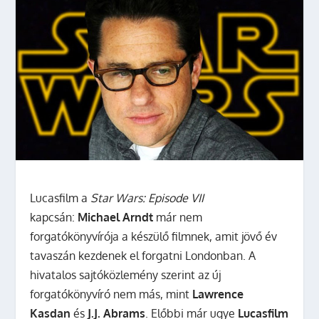
Lucasfilm a
Star Wars: Episode VII
kapcsán:
Michael Arndt
már nem
forgatókönyvírója a készülő filmnek, amit jövő év
tavaszán kezdenek el forgatni Londonban.
A
hivatalos sajtóközlemény szerint az új
forgatókönyvíró nem más, mint
Lawrence
Kasdan
és
J.J. Abrams
. Előbbi már ugye
Lucasfilm