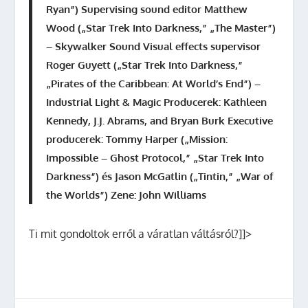
Ryan”) Supervising sound editor Matthew
Wood („Star Trek Into Darkness,” „The Master”)
– Skywalker Sound Visual effects supervisor
Roger Guyett („Star Trek Into Darkness,”
„Pirates of the Caribbean: At World’s End”) –
Industrial Light & Magic Producerek: Kathleen
Kennedy, J.J. Abrams, and Bryan Burk Executive
producerek: Tommy Harper („Mission:
Impossible – Ghost Protocol,” „Star Trek Into
Darkness”) és Jason McGatlin („Tintin,” „War of
the Worlds”)
Zene: John Williams
Ti mit gondoltok erről a váratlan váltásról?]]>