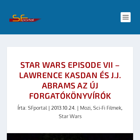
STAR WARS EPISODE VII –
LAWRENCE KASDAN ÉS J.J.
ABRAMS AZ ÚJ
FORGATÓKÖNYVÍRÓK
Írta:
SFportal
|
2013.10.24.
|
Mozi
,
Sci-Fi Filmek
,
Star Wars