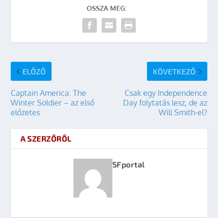
OSSZA MEG:
ELŐZŐ
KÖVETKEZŐ
Captain America: The
Csak egy Independence
Winter Soldier – az első
Day folytatás lesz, de az
előzetes
Will Smith-el?
A SZERZŐRŐL
SFportal