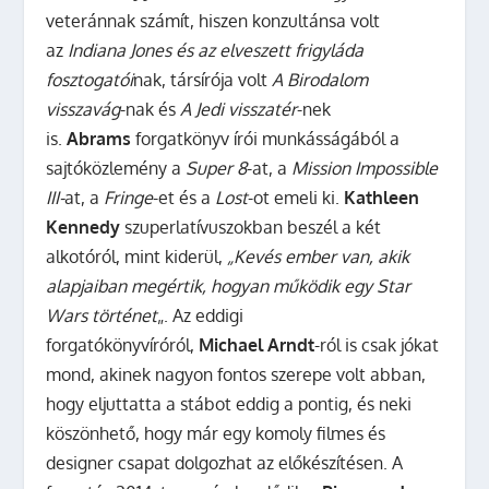
veteránnak számít, hiszen konzultánsa volt
az
Indiana Jones és az elveszett frigyláda
fosztogatói
nak, társírója volt
A Birodalom
visszavág
-nak és
A Jedi visszatér
-nek
is.
Abrams
forgatkönyv írói munkásságából a
sajtóközlemény a
Super 8
-at, a
Mission Impossible
III-
at, a
Fringe
-et és a
Lost
-ot emeli ki.
Kathleen
Kennedy
szuperlatívuszokban beszél a két
alkotóról, mint kiderül,
„Kevés ember van, akik
alapjaiban megértik, hogyan működik egy Star
Wars történet
„. Az eddigi
forgatókönyvíróról,
Michael Arndt
-ról is csak jókat
mond, akinek nagyon fontos szerepe volt abban,
hogy eljuttatta a stábot eddig a pontig, és neki
köszönhető, hogy már egy komoly filmes és
designer csapat dolgozhat az előkészítésen. A