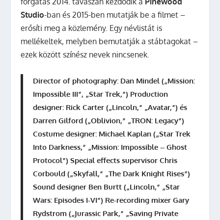
forgatás 2014. tavaszán kezdődik a
Pinewood
Studio
-ban és 2015-ben mutatják be a filmet –
erősíti meg a közlemény. Egy névlistát is
mellékeltek, melyben bemutatják a stábtagokat –
ezek között színész nevek nincsenek.
Director of photography: Dan Mindel („Mission:
Impossible III”, „Star Trek,”) Production
designer: Rick Carter („Lincoln,” „Avatar,”) és
Darren Gilford („Oblivion,” „TRON: Legacy”)
Costume designer: Michael Kaplan („Star Trek
Into Darkness,” „Mission: Impossible – Ghost
Protocol”) Special effects supervisor Chris
Corbould („Skyfall,” „The Dark Knight Rises”)
Sound designer Ben Burtt („Lincoln,” „Star
Wars: Episodes I-VI”) Re-recording mixer Gary
Rydstrom („Jurassic Park,” „Saving Private