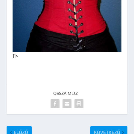
]]>
OSSZA MEG:
ELŐZŐ
KÖVETKEZŐ