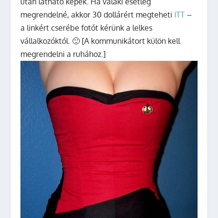
után látható képek. Ha valaki esetleg
megrendelné, akkor 30 dollárért megteheti
ITT
–
a linkért cserébe fotót kérünk a lelkes
vállalkozóktól. 🙂 [A kommunikátort külön kell
megrendelni a ruhához.]