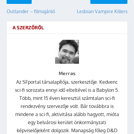
Outlander – filmajánló
Lesbian Vampire Killers
A SZERZŐRŐL
Merras
Az SFportal társalapítója, szerkesztője. Kedvenc
sci-fi sorozata ennyi idő elteltével is a Babylon 5.
Több, mint 15 éven keresztül számtalan sci-fi
rendezvény szervezője volt. Bár továbbra is
mindene a sci-fi, aktivitása alább hagyott, mióta
egy belvárosi kerület önkormányzati
képviselőjeként dolgozik. Manapság főleg D&D