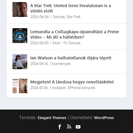
A Star Trek: United terve hivatalosan is a
stúdió előtt
2026.06.04.
|
Sorozat
,
Star Trek
Lemondta a Csillagkapu-újraindítást a Prime
Video – Mi áll a háttérben?
2026.06.03.
|
Mozi - TV
,
Sorozat
Ian Watson a halhatatlanok útjára lépett
2026.04.14.
|
Események
Megjelent A lándzsa hegye novelláskötet
2026.01.06.
|
Irodalom
,
SFPortal Könyvek
Tervezte:
| Üzemeltető:
Elegant Themes
WordPress