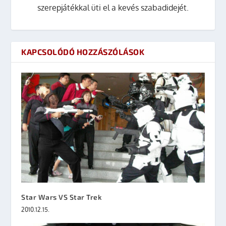
szerepjátékkal üti el a kevés szabadidejét.
KAPCSOLÓDÓ HOZZÁSZÓLÁSOK
Star Wars VS Star Trek
2010.12.15.