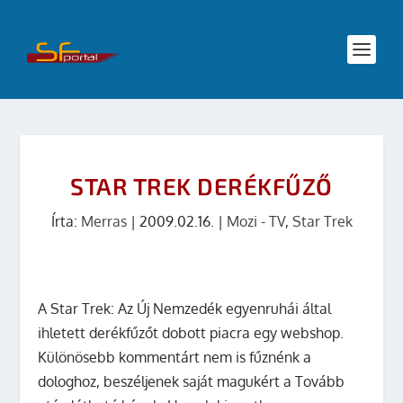
STAR TREK DERÉKFŰZŐ
Írta:
Merras
|
2009.02.16.
|
Mozi - TV
,
Star Trek
A Star Trek: Az Új Nemzedék egyenruhái által
ihletett derékfűzőt dobott piacra egy webshop.
Különösebb kommentárt nem is fűznénk a
dologhoz, beszéljenek saját magukért a Tovább