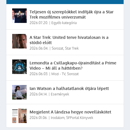
Teljesen új szereplőkkel indítják újra a Star
Trek mozifilmes univerzumát
2026.07.20.
|
Egyéb kategória
A Star Trek: United terve hivatalosan is a
stúdió előtt
2026.06.04.
|
Sorozat
,
Star Trek
Lemondta a Csillagkapu-újraindítást a Prime
Video – Mi áll a háttérben?
2026.06.03.
|
Mozi - TV
,
Sorozat
Ian Watson a halhatatlanok útjára lépett
2026.04.14.
|
Események
Megjelent A lándzsa hegye novelláskötet
2026.01.06.
|
Irodalom
,
SFPortal Könyvek