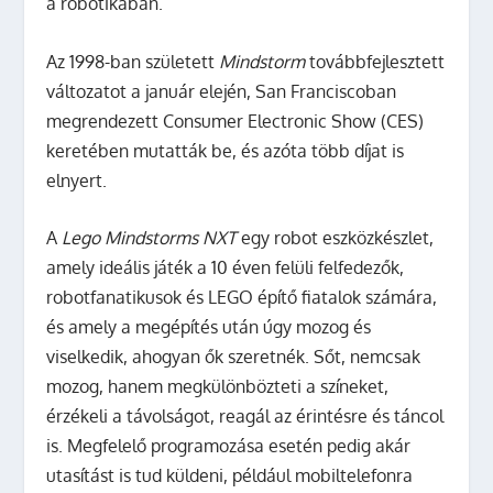
a robotikában.
Az 1998-ban született
Mindstorm
továbbfejlesztett
változatot a január elején, San Franciscoban
megrendezett Consumer Electronic Show (CES)
keretében mutatták be, és azóta több díjat is
elnyert.
A
Lego Mindstorms NXT
egy robot eszközkészlet,
amely ideális játék a 10 éven felüli felfedezők,
robotfanatikusok és LEGO építő fiatalok számára,
és amely a megépítés után úgy mozog és
viselkedik, ahogyan ők szeretnék. Sőt, nemcsak
mozog, hanem megkülönbözteti a színeket,
érzékeli a távolságot, reagál az érintésre és táncol
is. Megfelelő programozása esetén pedig akár
utasítást is tud küldeni, például mobiltelefonra