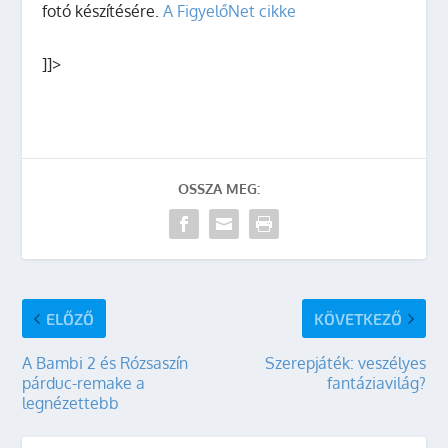
fotó készítésére.
A FigyelőNet cikke
]]>
OSSZA MEG:
ELŐZŐ
KÖVETKEZŐ
A Bambi 2 és Rózsaszín
Szerepjáték: veszélyes
párduc-remake a
fantáziavilág?
legnézettebb