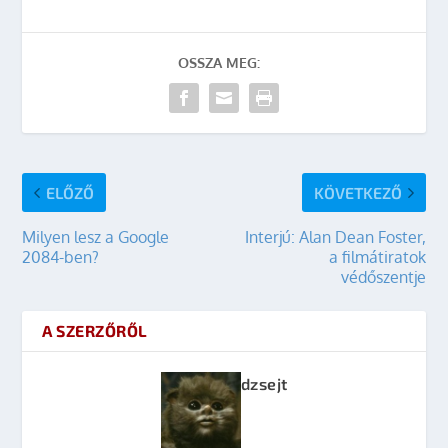
OSSZA MEG:
ELŐZŐ
KÖVETKEZŐ
Milyen lesz a Google
Interjú: Alan Dean Foster,
2084-ben?
a filmátiratok
védőszentje
A SZERZŐRŐL
dzsejt