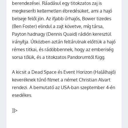
berendezései. Ráadásul egy titokzatos zaj is
megkeseríti kellemetlen ébredésüket, ami a hajó
belseje felől jön.
Az ifjabb űrhajós, Bower tizedes
(Ben Foster) elindul a zajt követve, míg társa,
Payton hadnagy (Dennis Quaid) rádión keresztül
irányítja. Útközben aztán feltárulnak előttük a hajó
rémes titkai, és rádöbbennek, hogy az emberiség
sorsa tőlük, és a titokzatos Pandorumtól függ.
A kicsit a Dead Space és Event Horizon (Halálhajó)
keveréknek tűnő filmet a német
Christian Alvart
rendezi. A bemutató az USA-ban szeptember 4-én
esedékes.
]]>