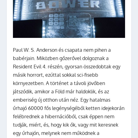
Paul W. S. Anderson és csapata nem pihen a
babérjain. Miközben gőzerővel dolgoznak a
Resident Evil 4. részén, gyorsan összedobtak egy
másik horrort, ezúttal sokkal sci-fisebb
környezetben. A történet a távoli jövőben
játszódik, amikor a Föld már haldoklik, és az
emberiség új otthon után néz. Egy hatalmas
űrhajó 60000 fős legénységéből ketten idejekorán
felébrednek a hibernációból, csak éppen nem
tudják, miért, és, hogy kik ők, vagy mit keresnek
egy űrhajón, melynek nem működnek a