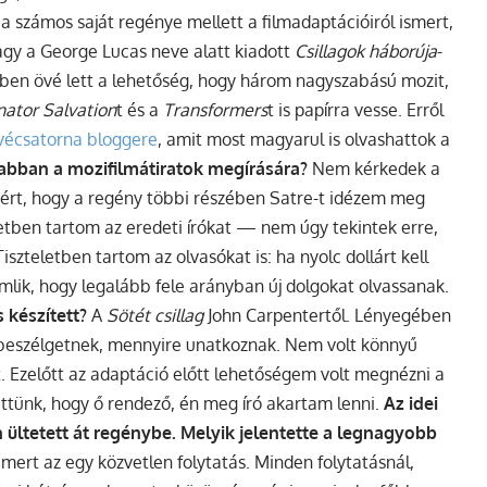
a számos saját regénye mellett a filmadaptációiról ismert,
vagy a George Lucas neve alatt kiadott
Csillagok háborúja
-
évében övé lett a lehetőség, hogy három nagyszabású mozit,
nator Salvation
t és a
Transformers
t is papírra vesse. Erről
écsatorna bloggere
, amit most magyarul is olvashattok a
krabban a mozifilmátiratok megírására?
Nem kérkedek a
rt, hogy a regény többi részében Satre-t idézem meg
eletben tartom az eredeti írókat — nem úgy tekintek erre,
zteletben tartom az olvasókat is: ha nyolc dollárt kell
lik, hogy legalább fele arányban új dolgokat olvassanak.
s készített?
A
Sötét csillag
John Carpentertől. Lényegében
ól beszélgetnek, mennyire unatkoznak. Nem volt könnyű
. Ezelőtt az adaptáció előtt lehetőségem volt megnézni a
ettünk, hogy ő rendező, én meg író akartam lenni.
Az idei
 ültetett át regénybe. Melyik jelentette a legnagyobb
 mert az egy közvetlen folytatás. Minden folytatásnál,