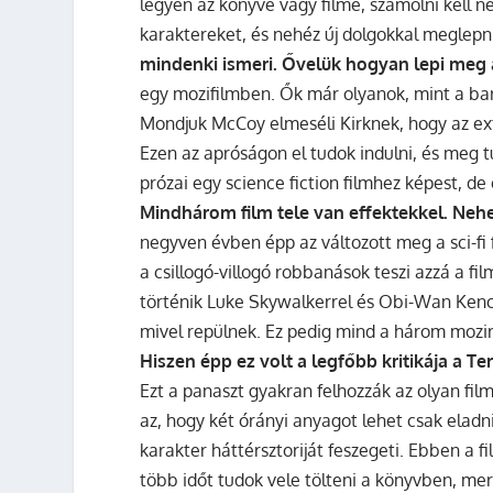
legyen az könyvé vagy filmé, számolni kell 
karaktereket, és nehéz új dolgokkal meglepn
mindenki ismeri. Ővelük hogyan lepi meg 
egy mozifilmben. Ők már olyanok, mint a bar
Mondjuk McCoy elmeséli Kirknek, hogy az exf
Ezen az apróságon el tudok indulni, és meg
prózai egy science fiction filmhez képest, de
Mindhárom film tele van effektekkel. Nehe
negyven évben épp az változott meg a sci-fi
a csillogó-villogó robbanások teszi azzá a f
történik Luke Skywalkerrel és Obi-Wan Kenob
mivel repülnek. Ez pedig mind a három mozi
Hiszen épp ez volt a legfőbb kritikája a T
Ezt a panaszt gyakran felhozzák az olyan fi
az, hogy két órányi anyagot lehet csak elad
karakter háttérsztoriját feszegeti. Ebben a 
több időt tudok vele tölteni a könyvben, me