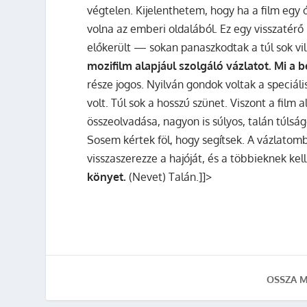
végtelen. Kijelenthetem, hogy ha a film egy 
volna az emberi oldalából. Ez egy visszatérő
előkerült — sokan panaszkodtak a túl sok vil
mozifilm alapjául szolgáló vázlatot. Mi a
része jogos. Nyilván gondok voltak a speciál
volt. Túl sok a hosszú szünet. Viszont a film
összeolvadása, nagyon is súlyos, talán túlság
Sosem kértek föl, hogy segítsek. A vázlatom
visszaszerezze a hajóját, és a többieknek k
könyet.
(Nevet) Talán.]]>
OSSZA M