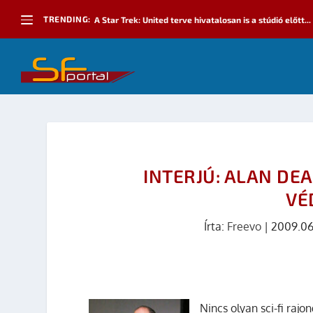
TRENDING:
A Star Trek: United terve hivatalosan is a stúdió előtt...
INTERJÚ: ALAN DEA
VÉ
Írta:
Freevo
|
2009.06
Nincs olyan sci-fi rajo