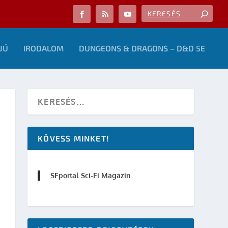
JÚ
IRODALOM
DUNGEONS & DRAGONS – D&D 5E
KÖVESS MINKET!
SFportal Sci-Fi Magazin