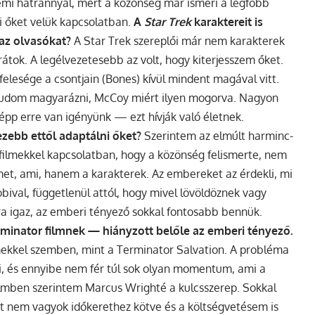
némi hátránnyal, mert a közönség már ismeri a legfőbb
i őket velük kapcsolatban.
A
Star Trek
karaktereit is
az olvasókat?
A Star Trek szereplői már nem karakterek
átok. A legélvezetesebb az volt, hogy kiterjesszem őket.
elesége a csontjain (Bones) kívül mindent magával vitt.
 tudom magyarázni, McCoy miért ilyen mogorva. Nagyon
 épp erre van igényünk — ezt hívják való életnek.
zebb ettől adaptálni őket?
Szerintem az elmúlt harminc-
 filmekkel kapcsolatban, hogy a közönség felismerte, nem
ilmet, ami, hanem a karakterek. Az embereket az érdekli, mi
ival, függetlenül attól, hogy mivel lövöldöznek vagy
ra igaz, az emberi tényező sokkal fontosabb bennük.
erminator filmnek — hiányzott belőle az emberi tényező.
lmekkel szemben, mint a Terminator Salvation. A probléma
ni, és ennyibe nem fér túl sok olyan momentum, ami a
filmben szerintem Marcus Wrighté a kulcsszerep. Sokkal
rt nem vagyok időkerethez kötve és a költségvetésem is