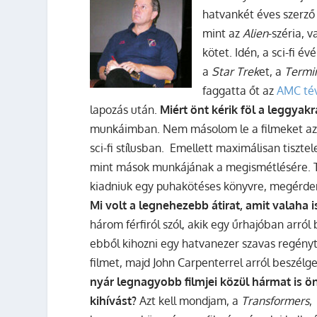
hatvankét éves szerző 
mint az
Alien
-széria, 
kötet. Idén, a sci-fi 
a
Star Trek
et, a
Termi
faggatta őt az
AMC tév
lapozás után.
Miért önt kérik föl a leggya
munkáimban. Nem másolom le a filmeket azé
sci-fi stílusban. Emellett maximálisan tiszt
mint mások munkájának a megismétlésére. Tis
kiadniuk egy puhakötéses könyvre, megérdem
Mi volt a legnehezebb átirat, amit valaha i
három férfiról szól, akik egy űrhajóban arr
ebből kihozni egy hatvanezer szavas regényt
filmet, majd John Carpenterrel arról beszélg
nyár legnagyobb filmjei közül hármat is ön
kihívást?
Azt kell mondjam, a
Transformers
,