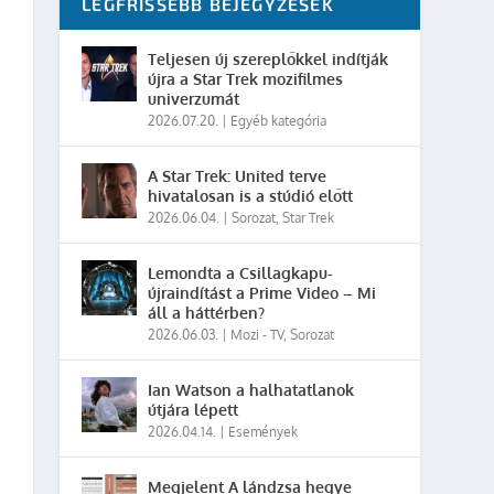
LEGFRISSEBB BEJEGYZÉSEK
Teljesen új szereplőkkel indítják
újra a Star Trek mozifilmes
univerzumát
2026.07.20.
|
Egyéb kategória
A Star Trek: United terve
hivatalosan is a stúdió előtt
2026.06.04.
|
Sorozat
,
Star Trek
Lemondta a Csillagkapu-
újraindítást a Prime Video – Mi
áll a háttérben?
2026.06.03.
|
Mozi - TV
,
Sorozat
Ian Watson a halhatatlanok
útjára lépett
2026.04.14.
|
Események
Megjelent A lándzsa hegye