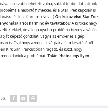
órával hosszabb lehetett volna, sokkal többet láthattunk
 probléma a hasonló filmekkel, és a Star Trek kapcsán is
lanásra és lens flare-re. (Nevet)
Ön írta az első Star Trek
 benyomása arról harminc év távlatából?
A kritikák nagy
is effektekkel, de a legnagyobb probléma bizony a vágás
 alapját képező gondolat, vagyis az ember és a gép
osan is. Csakhogy azonnal kivágtak a film készítéséből.
ban Kirk San Franciscóban ragadt, és küzd, hogy
ell megoldaniuk a problémát.
Talán írhatna egy ilyen
EG: