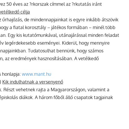
vez 50 éves az ?rkorszak címmel az ?rkutatás iránt
vetélkedő célja
 űrhajózás, de mindennapjainkat is egyre inkább átszövik
hogy a fiatal korosztály – játékos formában – minél több
an. Egy kis kutatómunkával, utánajárással minden feladat
v legérdekesebb eseményei. Kiderül, hogy mennyire
nnapjainkban. Tudatosulhat bennünk, hogy számos
ban, az eredmények hasznosításában. A vetélkedő
s honlapja:
www.mant.hu
)
Kik indulhatnak a versenyenő
k. Részt vehetnek rajta a Magyarországon, valamint a
épiskolás diákok. A három főből álló csapatok tagjainak