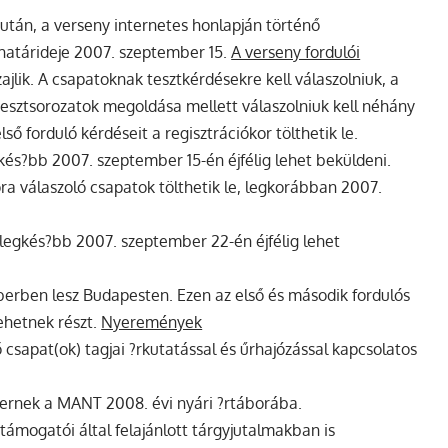
után, a verseny internetes honlapján történő
ő határideje 2007. szeptember 15.
A verseny fordulói
zajlik. A csapatoknak tesztkérdésekre kell válaszolniuk, a
 tesztsorozatok megoldása mellett válaszolniuk kell néhány
lső forduló kérdéseit a regisztrációkor tölthetik le.
gkés?bb 2007. szeptember 15-én éjfélig lehet beküldeni.
óra válaszoló csapatok tölthetik le, legkorábban 2007.
 legkés?bb 2007. szeptember 22-én éjfélig lehet
erben lesz Budapesten. Ezen az első és második fordulós
ehetnek részt.
Nyeremények
csapat(ok) tagjai ?rkutatással és űrhajózással kapcsolatos
yernek a MANT 2008. évi nyári ?rtáborába.
 támogatói által felajánlott tárgyjutalmakban is