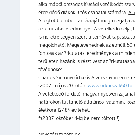
alkalmából országos ifjúsági vetélkedőt szer
érdeklődő diákok 3 fős csapatai számára.
A 
A legtöbb ember fantáziáját megmozgatja az
az ?rkutatás eredményei. A vetélkedő célja, 
ismeretre tegyen szert a témával kapcsolatb
megoldható! Megelevenednek az elmúlt 50 é
fontosak az ?rkutatási eredmények a minde
területen hazánk is részt vesz az ?rkutatás
fővédnöke:
Charles Simonyi
űrhajós A verseny internete
(2007. május 20. után:
www.urkorszak50.hu
A vetélkedő fordulói magyar nyelven zajlana
határokon túl tanuló általános- valamint köz
életkora 12-18* év lehet.
*(2007. október 4-ig be nem töltött !)
Nevezési feltételek