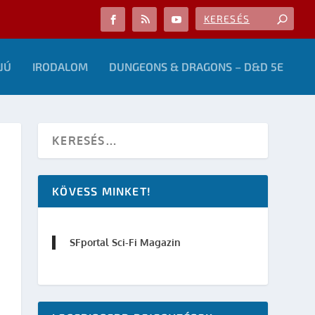
JÚ
IRODALOM
DUNGEONS & DRAGONS – D&D 5E
KÖVESS MINKET!
SFportal Sci-Fi Magazin