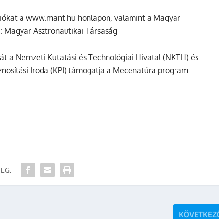
ciókat a www.mant.hu honlapon, valamint a Magyar
i:
Magyar Asztronautikai Társaság
sát a Nemzeti Kutatási és Technológiai Hivatal (NKTH) és
sznosítási Iroda (KPI) támogatja a Mecenatúra program
EG:
KÖVETKEZ