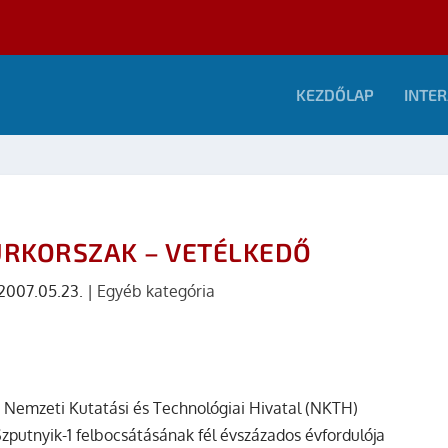
KEZDŐLAP
INTER
ŰRKORSZAK – VETÉLKEDŐ
2007.05.23.
|
Egyéb kategória
a
Nemzeti Kutatási és Technológiai Hivatal (NKTH)
zputnyik-1
felbocsátásának fél évszázados évfordulója