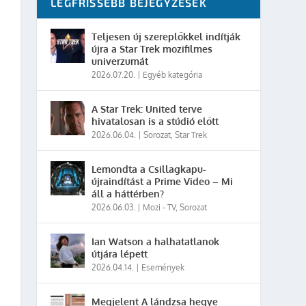
LEGFRISSEBB BEJEGYZÉSEK
Teljesen új szereplőkkel indítják
újra a Star Trek mozifilmes
univerzumát
2026.07.20.
|
Egyéb kategória
A Star Trek: United terve
hivatalosan is a stúdió előtt
2026.06.04.
|
Sorozat
,
Star Trek
Lemondta a Csillagkapu-
újraindítást a Prime Video – Mi
áll a háttérben?
2026.06.03.
|
Mozi - TV
,
Sorozat
Ian Watson a halhatatlanok
útjára lépett
2026.04.14.
|
Események
Megjelent A lándzsa hegye