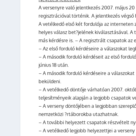
A versenyre való jelentkezés 2007. május 20 
regisztrációval történik. A jelentkezés végs
A vetélkedő első két fordulója az interneten 
helyes válasz bet?jelének kiválasztásával. A
más kérdésre is. – A regisztrált csapatok az e
– Az első forduló kérdéseire a válaszokat le
– A második forduló kérdéseit az első fordul
június 18 után.
– A második forduló kérdéseire a válaszokat
beküldeni.
– A vetélkedő döntője várhatóan 2007. októb
teljesítményeik alapján a legjobb csapatok v
– A verseny döntőjében a legjobban szereplő 
nemzetközi ?rtáborokba utazhatnak.
– A további helyezett csapatok részvételt n
– A vetélkedő legjobb helyezettjei a verseny