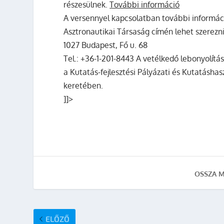
részesülnek.
További információ
A versennyel kapcsolatban további informá
Asztronautikai Társaság címén lehet szerezn
1027 Budapest, Fő u. 68
Tel.: +36-1-201-8443 A vetélkedő lebonyolítá
a Kutatás-fejlesztési Pályázati és Kutatásha
keretében.
]]>
OSSZA M
ELŐZŐ