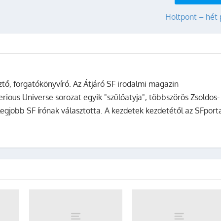
Holtpont – hét
sztő, forgatókönyvíró. Az Átjáró SF irodalmi magazin
terious Universe sorozat egyik "szülőatyja", többszörös Zsoldos-
legjobb SF írónak választotta. A kezdetek kezdetétől az SFport