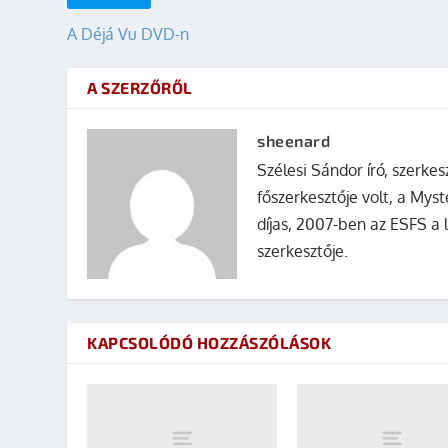
A Déjá Vu DVD-n
A SZERZŐRŐL
sheenard
Szélesi Sándor író, szerke
főszerkesztője volt, a Mys
díjas, 2007-ben az ESFS a 
szerkesztője.
KAPCSOLÓDÓ HOZZÁSZÓLÁSOK