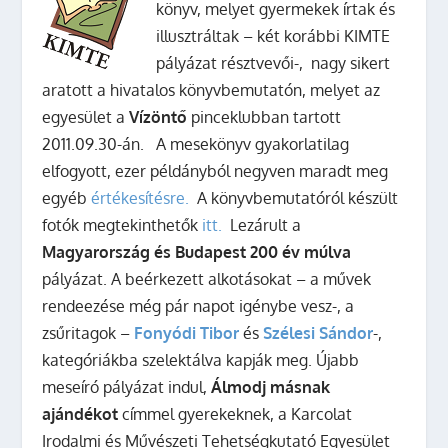
könyv, melyet gyermekek írtak és
illusztráltak – két korábbi KIMTE
pályázat résztvevői-, nagy sikert
aratott a hivatalos könyvbemutatón, melyet az
egyesület a
Vízöntő
pinceklubban tartott
2011.09.30-án. A mesekönyv gyakorlatilag
elfogyott, ezer példányból negyven maradt meg
egyéb
értékesítésre.
A könyvbemutatóról készült
fotók megtekinthetők
itt.
Lezárult a
Magyarország és Budapest 200 év múlva
pályázat. A beérkezett alkotásokat – a művek
rendeezése még pár napot igénybe vesz-, a
zsűritagok –
Fonyódi Tibor
és
Szélesi Sándor
-,
kategóriákba szelektálva kapják meg. Újabb
meseíró pályázat indul,
Álmodj másnak
ajándékot
címmel gyerekeknek, a Karcolat
Irodalmi és Művészeti Tehetségkutató Egyesület