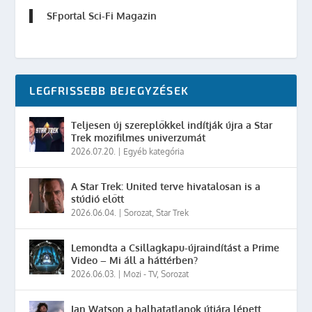
SFportal Sci-Fi Magazin
LEGFRISSEBB BEJEGYZÉSEK
Teljesen új szereplőkkel indítják újra a Star
Trek mozifilmes univerzumát
2026.07.20.
|
Egyéb kategória
A Star Trek: United terve hivatalosan is a
stúdió előtt
2026.06.04.
|
Sorozat
,
Star Trek
Lemondta a Csillagkapu-újraindítást a Prime
Video – Mi áll a háttérben?
2026.06.03.
|
Mozi - TV
,
Sorozat
Ian Watson a halhatatlanok útjára lépett