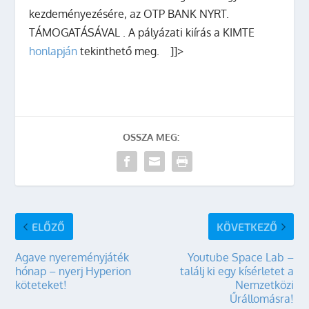
kezdeményezésére, az OTP BANK NYRT.
TÁMOGATÁSÁVAL . A pályázati kiírás a KIMTE
honlapján
tekinthető meg. ]]>
OSSZA MEG:
ELŐZŐ
KÖVETKEZŐ
Agave nyereményjáték
Youtube Space Lab –
hónap – nyerj Hyperion
találj ki egy kísérletet a
köteteket!
Nemzetközi
Űrállomásra!