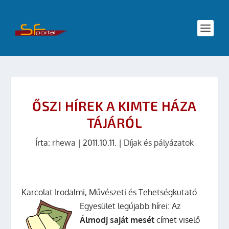
ŐSZI HÍREK A KIMTE HÁZA
TÁJÁRÓL
Írta:
rhewa
|
2011.10.11.
|
Díjak és pályázatok
Karcolat Irodalmi, Művészeti és Tehetségkutató
Egyesület legújabb hírei:
Az
Álmodj saját mesét
címet viselő