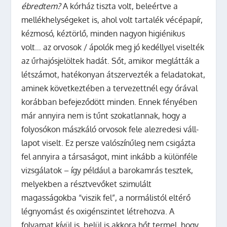
ébredtem?
A kórház tiszta volt, beleértve a
mellékhelységeket is, ahol volt tartalék vécépapír,
kézmosó, kéztörlő, minden nagyon higiénikus
volt… az orvosok / ápolók meg jó kedéllyel viselték
az űrhajósjelöltek hadát. Sőt, amikor meglátták a
létszámot, hatékonyan átszervezték a feladatokat,
aminek következtében a tervezettnél egy órával
korábban befejeződött minden. Ennek fényében
már annyira nem is tűnt szokatlannak, hogy a
folyosókon mászkáló orvosok fele alezredesi váll-
lapot viselt. Ez persze valószínűleg nem csigázta
fel annyira a társaságot, mint inkább a különféle
vizsgálatok – így például a barokamrás tesztek,
melyekben a résztvevőket szimulált
magasságokba “viszik fel”, a normálistól eltérő
légnyomást és oxigénszintet létrehozva. A
folyamat kívül is, belül is akkora hőt termel, hogy