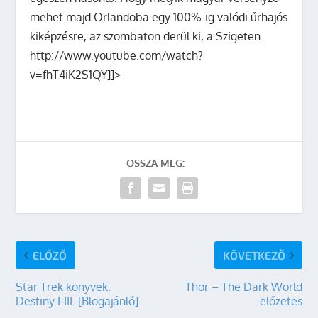
mehet majd Orlandoba egy 100%-ig valódi űrhajós
kiképzésre, az szombaton derül ki, a Szigeten.
http://www.youtube.com/watch?
v=fhT4iK2S1QY]]>
OSSZA MEG:
ELŐZŐ
KÖVETKEZŐ
Star Trek könyvek:
Thor – The Dark World
Destiny I-III. [Blogajánló]
előzetes