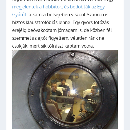
megjelentek a hobbitok, és bedobták az Egy
Gyűrűt
; a kamra belsejében viszont Szauron is
biztos klausztrofóbiás lenne. Egy gyors fotózás
erejéig beóvakodtam jómagam is, de közben fél
szemmel az ajtót figyeltem, véletlen ránk ne
csukják, mert sikítófrászt kaptam volna.