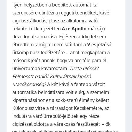
Ilyen helyzetben a beépített automatika
szerencsére elintézi a reggeli teendőket, kávé-
cigi-tisztálkodás, plusz az alkalomra való
tekintettel kifejezetten
Axe Apollo
márkájú
dezodor alkalmazása. Egészen addig fel sem
ébredtem, amíg fel nem szálltam a 9-es jelzésű
űrkomp
busz fedélzetére – ahol megkaptam a
második jelét annak, hogy valamiféle paralel
univerzumba kavarodtam.
Tiszta ülések?
Felmosott padló? Kulturáltnak kinéző
utazóközönség?
A két kávé a fentebb vázolt
automatika beindítására volt elég, a szemeim
kipattanásához ez a sokk-szerű élmény kellett.
Különbusz vitte a társaságot Kecskemétre, az
indulásra váró űrrepülő-jelöltek egy része
cigizéssel oldotta a várakozás feszülségét – ők