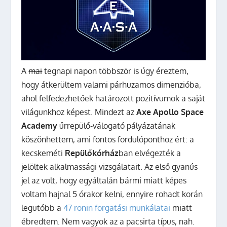
A
mai
tegnapi napon többször is úgy éreztem,
hogy átkerültem valami párhuzamos dimenzióba,
ahol felfedezhetőek határozott pozitívumok a saját
világunkhoz képest. Mindezt az
Axe Apollo Space
Academy
űrrepülő-válogató pályázatának
köszönhettem, ami fontos fordulóponthoz ért: a
kecskeméti
Repülőkórház
ban elvégezték a
jelöltek alkalmassági vizsgálatait.
Az első gyanús
jel az volt, hogy egyáltalán bármi miatt képes
voltam hajnal 5 órakor kelni, ennyire rohadt korán
legutóbb a
47 ronin forgatási munkálatai
miatt
ébredtem. Nem vagyok az a pacsirta típus, nah.