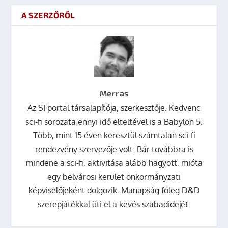
A SZERZŐRŐL
Merras
Az SFportal társalapítója, szerkesztője. Kedvenc
sci-fi sorozata ennyi idő elteltével is a Babylon 5.
Több, mint 15 éven keresztül számtalan sci-fi
rendezvény szervezője volt. Bár továbbra is
mindene a sci-fi, aktivitása alább hagyott, mióta
egy belvárosi kerület önkormányzati
képviselőjeként dolgozik. Manapság főleg D&D
szerepjátékkal üti el a kevés szabadidejét.