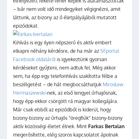
elhelyezett fekete-fehér képek is alátámasztották
– bár nem volt idő mindegyiket végignézni, amit
láttunk, az bizony az ő életpályájából mutatott
epizódokat.
Kihívás is egy ilyen népszerű és aktív embert
elkapni néhány kérdésre, de ha már az
SFportal
Facebook oldaláról
is igyekeztünk gyorsan
kérdéseket gyűjteni, nem adtuk fel. Még akkor
sem, ha épp egy telefonhívás szakította félbe a
beszélgetést – de hát megbocsáthatjuk
Mirosław
Hermaszewski
-nek, az első lengyel űrhajósnak,
hogy épp ekkor csörgött rá magyar kollegájára.
Már csak ebből az epizódból is kiderül, hogy
bizony-bizony az űrhajós “öregfiúk” bizony-bizony
aktív közösségi életet élnek. Mint
Farkas Bertalan
megerősítette, elég szoros kapcsolatot ápolnak