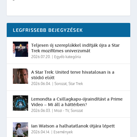
LEGFRISSEBB BEJEGYZÉSEK
Teljesen új szereplőkkel indítják újra a Star
Trek mozifilmes univerzumát
2026.07.20.
|
Egyéb kategória
A Star Trek: United terve hivatalosan is a
stúdió előtt
2026.06.04.
|
Sorozat
,
Star Trek
Lemondta a Csillagkapu-újraindítást a Prime
Video – Mi áll a háttérben?
2026.06.03.
|
Mozi - TV
,
Sorozat
Ian Watson a halhatatlanok útjára lépett
2026.04.14.
|
Események