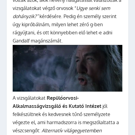
voltak azok, akik heveny hallgatással válaszoltak a
vizsgálatokat végző orvosok “
Ugye senki sem
dohányzik?”
kérdésére. Pedig én személy szerint
úgy kipróbálnám, milyen lehet zéró g-ben
rágyújtani, és ott könnyebben elő lehet-e adni
Gandalf magánszámát.
A vizsgálatokat
Repülőorvosi-
Alkalmasságvizsgáló és Kutató Intézet
jól
felkészültnek és kedvesnek tűnő személyzete
végezte el, ami harmadszorra is megszólaltatta a
vészcsengőt:
Alternatív világegyetemben