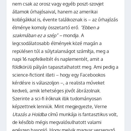
nem csak az orosz vagy egyéb poszt-szovjet
államok űrhajósaival, hanem az amerikai
kollégákkal is, évente találkoznak is – az űrhajózás
élménye komoly összetartó erő.
“Ebben a
szakmában ez a szép” –
mondja. A
legcsodálatosabb élmények közé magán a
repülésen túl a súlytalanságot számítja, meg a
napi 16 napfelkeltét és naplementét, amit a
földkörüli pályán tapasztalhatott meg. Ami pedig a
science-fictiont illeti – hogy egy Facebookos
kérdésre is válaszoljon –, a realista műveket
kedveli, amik lehetséges jövőt ábrázolnak.
Szerinte a sci-fi íróknak illik tudományosan
képzettnek lenniük. Mint megjegyezte, Verne
Utazás a Holdba
című munkája is fantasztikus volt,
de később mégis megvalósulhatott valami
egészen hasonló. Hogy melyik magyar versenyző