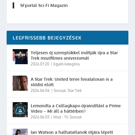
SFportal Sci-Fi Magazin
LEGFRISSEBB BEJEGYZÉSEK
Teljesen új szereplőkkel indítják újra a Star
Trek mozifilmes univerzumát
2026.07.20.
|
Egyéb kategória
A Star Trek: United terve hivatalosan is a
stúdió előtt
2026.06.04.
|
Sorozat
,
Star Trek
Lemondta a Csillagkapu-újraindítást a Prime
Video – Mi áll a háttérben?
2026.06.03.
|
Mozi - TV
,
Sorozat
Ian Watson a halhatatlanok útjára lépett