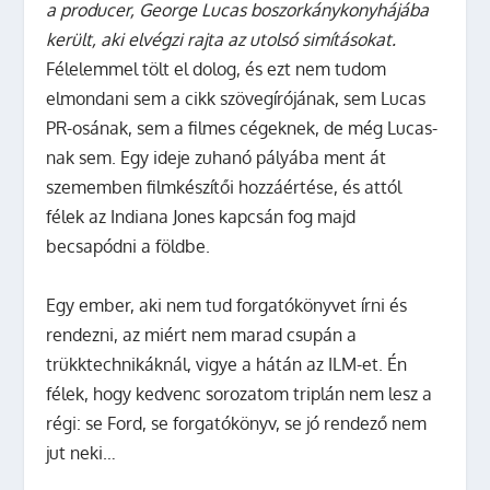
a producer, George Lucas boszorkánykonyhájába
került, aki elvégzi rajta az utolsó simításokat.
Félelemmel tölt el dolog, és ezt nem tudom
elmondani sem a cikk szövegírójának, sem Lucas
PR-osának, sem a filmes cégeknek, de még Lucas-
nak sem. Egy ideje zuhanó pályába ment át
szememben filmkészítői hozzáértése, és attól
félek az Indiana Jones kapcsán fog majd
becsapódni a földbe.
Egy ember, aki nem tud forgatókönyvet írni és
rendezni, az miért nem marad csupán a
trükktechnikáknál, vigye a hátán az ILM-et. Én
félek, hogy kedvenc sorozatom triplán nem lesz a
régi: se Ford, se forgatókönyv, se jó rendező nem
jut neki…