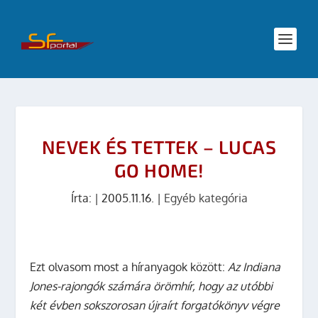
NEVEK ÉS TETTEK – LUCAS
GO HOME!
Írta:
|
2005.11.16.
|
Egyéb kategória
Ezt olvasom most a híranyagok között:
Az Indiana
Jones-rajongók számára örömhír, hogy az utóbbi
két évben sokszorosan újraírt forgatókönyv végre