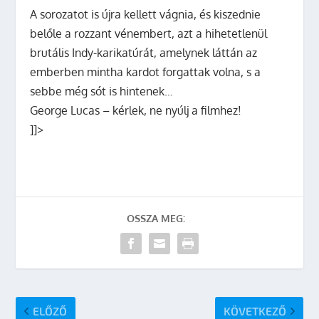
A sorozatot is újra kellett vágnia, és kiszednie
belőle a rozzant vénembert, azt a hihetetlenül
brutális Indy-karikatúrát, amelynek láttán az
emberben mintha kardot forgattak volna, s a
sebbe még sót is hintenek…
George Lucas – kérlek, ne nyúlj a filmhez!
]]>
OSSZA MEG:
ELŐZŐ
KÖVETKEZŐ