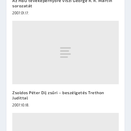
Az HBO tévéképernyőre viszi George R. R. Martin
sorozatát
2007.01.17.
Zsoldos Péter Díj zsűri – beszélgetés Trethon
Judittal
2007.10.18.