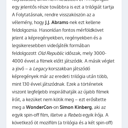
egy jelentős része továbbra is ezt a trilógiát tartja
A Folytatásnak, rendre visszaköszön az a
vélemény, hogy
J.J. Abrams
-nek ezt kellene
feldolgoznia. Hasonlóan fontos mérföldkövet
jelent a képregényekben, regényekben és a
legsikeresebben videójáték formában
feldolgozott
Old Republic
időszak, mely 3000-
4000 évvel a filmek előtt játszódik. A másik véglet
a jövő – a
Legacy
korszakban játszódó
képregények már az eredeti trilógia után több,
mint 130 évvel játszódnak. Ezek a történetek
viszont legfeljebb inspirálhatják az újabb filmek
íróit, a kezüket nem kötik meg – ezt erősítette
meg a
WonderCon
-on
Simon Kinberg
, aki az
egyik spin-off film, illetve a
Rebels
egyik írója. A
következő öt mozifilm (a trilógia és a két spin-off)