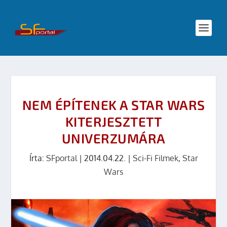
NEM ÉPÍTENEK A STAR WARS
KITERJESZTETT
UNIVERZUMÁRA
Írta:
SFportal
|
2014.04.22.
|
Sci-Fi Filmek
,
Star
Wars