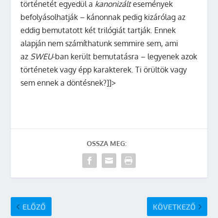
történetét egyedül a
kanonizált
események
befolyásolhatják – kánonnak pedig kizárólag az
eddig bemutatott két trilógiát tartják. Ennek
alapján nem számíthatunk semmire sem, ami
az
SWEU
-ban került bemutatásra – legyenek azok
történetek vagy épp karakterek. Ti örültök vagy
sem ennek a döntésnek?]]>
OSSZA MEG:
ELŐZŐ
KÖVETKEZŐ