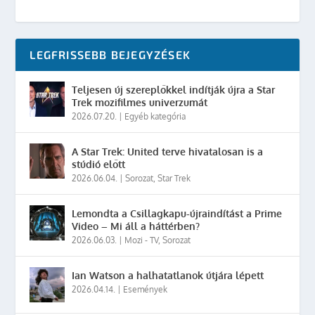
LEGFRISSEBB BEJEGYZÉSEK
Teljesen új szereplőkkel indítják újra a Star
Trek mozifilmes univerzumát
2026.07.20.
|
Egyéb kategória
A Star Trek: United terve hivatalosan is a
stúdió előtt
2026.06.04.
|
Sorozat
,
Star Trek
Lemondta a Csillagkapu-újraindítást a Prime
Video – Mi áll a háttérben?
2026.06.03.
|
Mozi - TV
,
Sorozat
Ian Watson a halhatatlanok útjára lépett
2026.04.14.
|
Események