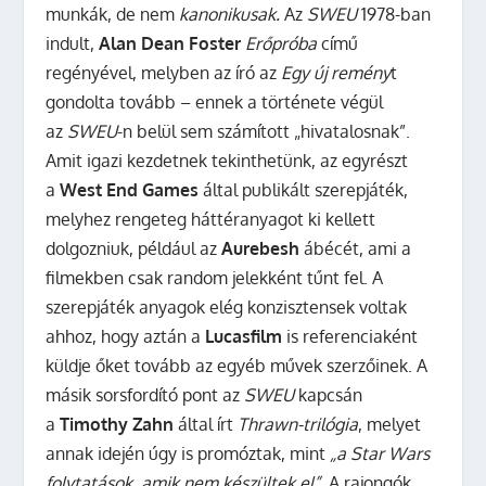
munkák, de nem
kanonikusak.
Az
SWEU
1978-ban
indult,
Alan Dean Foster
Erőpróba
című
regényével, melyben az író az
Egy új remény
t
gondolta tovább – ennek a története végül
az
SWEU
-n belül sem számított „hivatalosnak”.
Amit igazi kezdetnek tekinthetünk, az egyrészt
a
West End Games
által publikált szerepjáték,
melyhez rengeteg háttéranyagot ki kellett
dolgozniuk, például az
Aurebesh
ábécét, ami a
filmekben csak random jelekként tűnt fel. A
szerepjáték anyagok elég konzisztensek voltak
ahhoz, hogy aztán a
Lucasfilm
is referenciaként
küldje őket tovább az egyéb művek szerzőinek. A
másik sorsfordító pont az
SWEU
kapcsán
a
Timothy Zahn
által írt
Thrawn-trilógia
, melyet
annak idején úgy is promóztak, mint
„a Star Wars
folytatások, amik nem készültek el”
. A rajongók