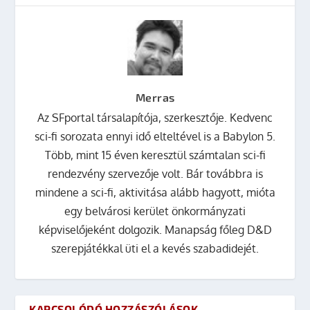
Merras
Az SFportal társalapítója, szerkesztője. Kedvenc
sci-fi sorozata ennyi idő elteltével is a Babylon 5.
Több, mint 15 éven keresztül számtalan sci-fi
rendezvény szervezője volt. Bár továbbra is
mindene a sci-fi, aktivitása alább hagyott, mióta
egy belvárosi kerület önkormányzati
képviselőjeként dolgozik. Manapság főleg D&D
szerepjátékkal üti el a kevés szabadidejét.
KAPCSOLÓDÓ HOZZÁSZÓLÁSOK