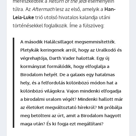
merészkedtek a
Return of the Jedi
eseményein
túlra. Az
Aftermath
lesz az első, amelyik a
Han-
Leia-Luke
trió utolsó hivatalos kalandja utáni
történésekkel foglalkozik. Íme a fülszöveg:
A második Halálcsillagot megsemmisítették.
Pletykák keringenek arról, hogy az Uralkodó és
végrehajtója, Darth Vader halottak. Egy új
kormányzat formálódik, hogy elfoglalja a
Birodalom helyét. De a galaxis egy hatalmas
hely, és a felfordulás különböző módon hat a
különböző világokra. Vajon mindenki elfogadja
a birodalmi uralom végét? Mindenki hallott már
az életüket megváltoztató hírekről? Mi próbálja
meg betölteni az űrt, amit a Birodalom hagyott
maga után? És ki fogja ezt megállítani?