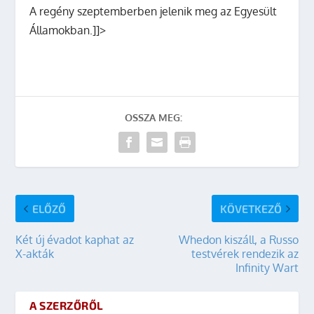
A regény szeptemberben jelenik meg az Egyesült
Államokban.]]>
OSSZA MEG:
ELŐZŐ
KÖVETKEZŐ
Két új évadot kaphat az
Whedon kiszáll, a Russo
X-akták
testvérek rendezik az
Infinity Wart
A SZERZŐRŐL