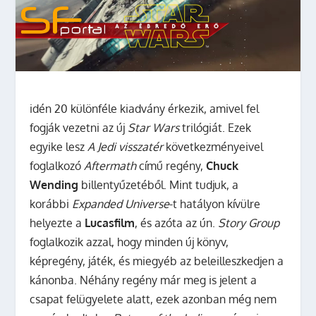
idén 20 különféle kiadvány érkezik, amivel fel
fogják vezetni az új
Star Wars
trilógiát. Ezek
egyike lesz
A Jedi visszatér
következményeivel
foglalkozó
Aftermath
című regény,
Chuck
Wending
billentyűzetéből.
Mint tudjuk, a
korábbi
Expanded Universe
-t hatályon kívülre
helyezte a
Lucasfilm
, és azóta az ún.
Story Group
foglalkozik azzal, hogy minden új könyv,
képregény, játék, és miegyéb az beleilleszkedjen a
kánonba. Néhány regény már meg is jelent a
csapat felügyelete alatt, ezek azonban még nem