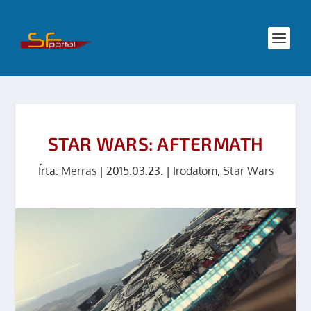
STAR WARS: AFTERMATH
Írta:
Merras
|
2015.03.23.
|
Irodalom
,
Star Wars