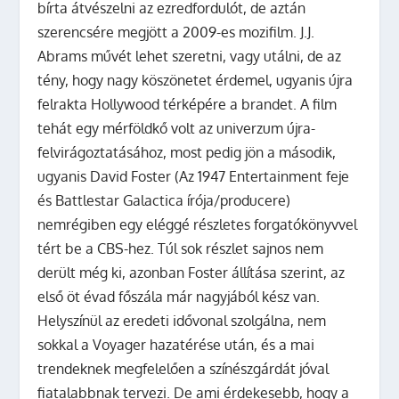
bírta átvészelni az ezredfordulót, de aztán
szerencsére megjött a 2009-es mozifilm. J.J.
Abrams művét lehet szeretni, vagy utálni, de az
tény, hogy nagy köszönetet érdemel, ugyanis újra
felrakta Hollywood térképére a brandet. A film
tehát egy mérföldkő volt az univerzum újra-
felvirágoztatásához, most pedig jön a második,
ugyanis David Foster (Az 1947 Entertainment feje
és Battlestar Galactica írója/producere)
nemrégiben egy eléggé részletes forgatókönyvvel
tért be a CBS-hez. Túl sok részlet sajnos nem
derült még ki, azonban Foster állítása szerint, az
első öt évad főszála már nagyjából kész van.
Helyszínül az eredeti idővonal szolgálna, nem
sokkal a Voyager hazatérése után, és a mai
trendeknek megfelelően a színészgárdát jóval
fiatalabbnak tervezi. De ami érdekesebb, hogy a