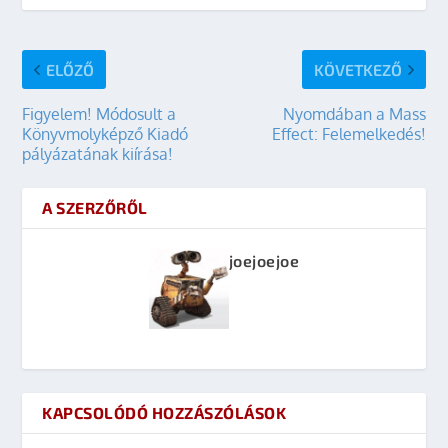
ELŐZŐ
KÖVETKEZŐ
Figyelem! Módosult a
Nyomdában a Mass
Könyvmolyképző Kiadó
Effect: Felemelkedés!
pályázatának kiírása!
A SZERZŐRŐL
joejoejoe
KAPCSOLÓDÓ HOZZÁSZÓLÁSOK