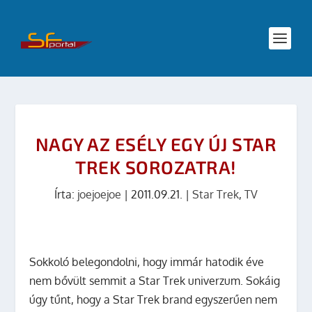
NAGY AZ ESÉLY EGY ÚJ STAR
TREK SOROZATRA!
Írta:
joejoejoe
|
2011.09.21.
|
Star Trek
,
TV
Sokkoló belegondolni, hogy immár hatodik éve
nem bővült semmit a Star Trek univerzum. Sokáig
úgy tűnt, hogy a Star Trek brand egyszerűen nem