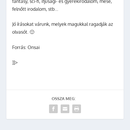
fantasy, sci-fi, ifjúsági- és gyerekirodalom, mese,
felnőtt irodalom, stb…
Jó írásokat várunk, melyek magukkal ragadják az
olvasót. 🙂
Forrás: Onsai
]]>
OSSZA MEG: