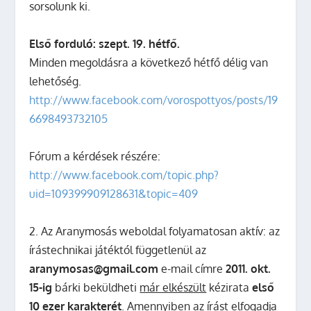
sorsolunk ki.
Első forduló: szept. 19. hétfő.
Minden megoldásra a következő hétfő délig van
lehetőség.
http://www.facebook.com/vorospottyos/posts/19
6698493732105
Fórum a kérdések részére:
http://www.facebook.com/topic.php?
uid=109399909128631&topic=409
2. Az Aranymosás weboldal folyamatosan aktív: az
írástechnikai játéktól függetlenül az
aranymosas@gmail.com
e-mail címre
2011. okt.
15-ig
bárki beküldheti
már elkészült
kézirata
első
10 ezer karakterét
. Amennyiben az írást elfogadja