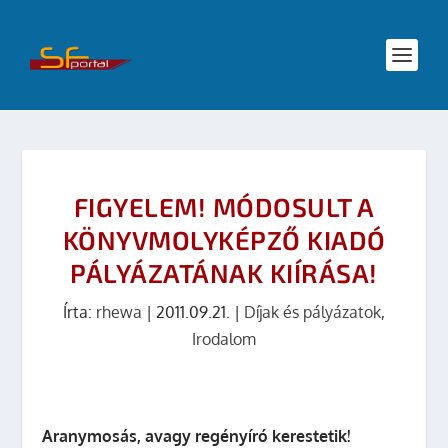
FIGYELEM! MÓDOSULT A
KÖNYVMOLYKÉPZŐ KIADÓ
PÁLYÁZATÁNAK KIÍRÁSA!
Írta:
rhewa
|
2011.09.21.
|
Díjak és pályázatok
,
Irodalom
Aranymosás, avagy regényíró kerestetik!