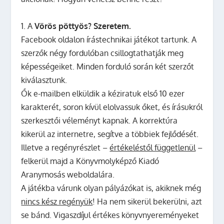
1. A
Vörös pöttyös? Szeretem.
Facebook oldalon írástechnikai játékot tartunk. A
szerzők négy fordulóban csillogtathatják meg
képességeiket. Minden forduló során két szerzőt
kiválasztunk.
Ők e-mailben elküldik a kéziratuk első 10 ezer
karakterét, soron kívül elolvassuk őket, és írásukról
szerkesztői véleményt kapnak. A korrektúra
kikerül az internetre, segítve a többiek fejlődését.
Illetve a regényrészlet –
értékeléstől függetlenül
–
felkerül majd a Könyvmolyképző Kiadó
Aranymosás weboldalára.
A játékba várunk olyan pályázókat is, akiknek még
nincs kész regényük
! Ha nem sikerül bekerülni, azt
se bánd. Vigaszdíjul értékes könyvnyereményeket