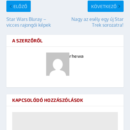
ELŐZŐ
KÖVETKEZŐ
Star Wars Bluray –
Nagy az esély egy új Star
vicces rajongói képek
Trek sorozatra!
A SZERZŐRŐL
rhewa
KAPCSOLÓDÓ HOZZÁSZÓLÁSOK