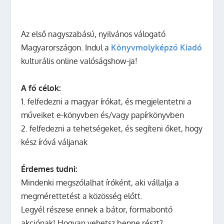
Az első nagyszabású, nyilvános válogató
Magyarországon. Indul a
Könyvmolyképző Kiadó
kulturális online valóságshow-ja!
A fő célok:
1. felfedezni a magyar írókat, és megjelentetni a
műveiket e-könyvben és/vagy papírkönyvben
2. felfedezni a tehetségeket, és segíteni őket, hogy
kész íróvá váljanak
Érdemes tudni:
Mindenki megszólalhat íróként, aki vállalja a
megmérettetést a közösség előtt.
Legyél részese ennek a bátor, formabontó
akciónak! Hogyan vehetsz benne részt?