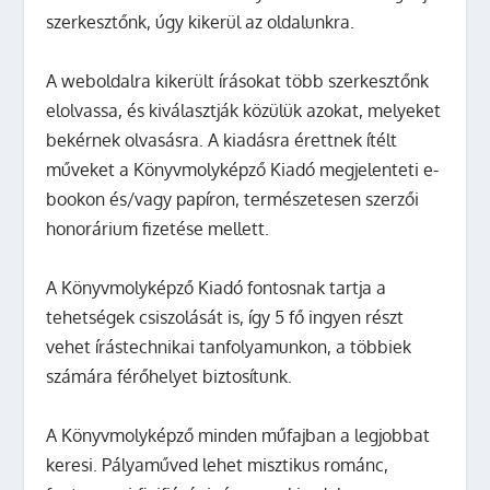
szerkesztőnk, úgy kikerül az oldalunkra.
A weboldalra kikerült írásokat több szerkesztőnk
elolvassa, és kiválasztják közülük azokat, melyeket
bekérnek olvasásra. A kiadásra érettnek ítélt
műveket a Könyvmolyképző Kiadó megjelenteti e-
bookon és/vagy papíron, természetesen szerzői
honorárium fizetése mellett.
A Könyvmolyképző Kiadó fontosnak tartja a
tehetségek csiszolását is, így 5 fő ingyen részt
vehet írástechnikai tanfolyamunkon, a többiek
számára férőhelyet biztosítunk.
A Könyvmolyképző minden műfajban a legjobbat
keresi. Pályaműved lehet misztikus románc,