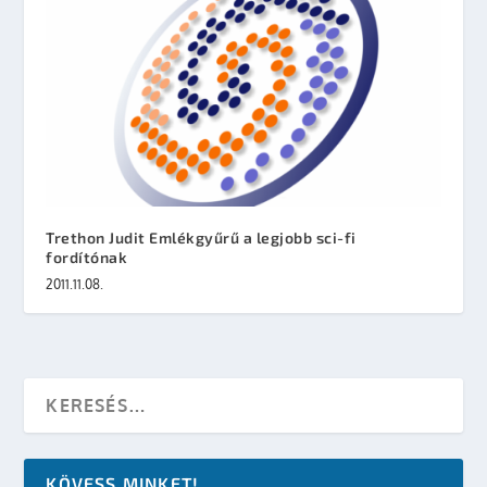
Trethon Judit Emlékgyűrű a legjobb sci-fi
fordítónak
2011.11.08.
KÖVESS MINKET!