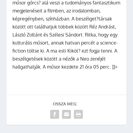
műsor górcs? alá veszi a tudományos fantasztikum
megjelenéseit a filmben, az irodalomban,
képregényben, színházban. A beszélget?társak
között ott találhatjuk többek között
Réz András
t,
László Zoltán
t és
Szélesi Sándor
t.
Ritka, hogy egy
kulturális műsort, annak hatvan percét a science-
fiction töltse ki. A ma esti Kiköt? ezt fogja tenni. A
beszélgetések között a nézők a Neo zenéjét
hallgathatják. A műsor kezdete 21 óra 05 perc. ]]>
OSSZA MEG: