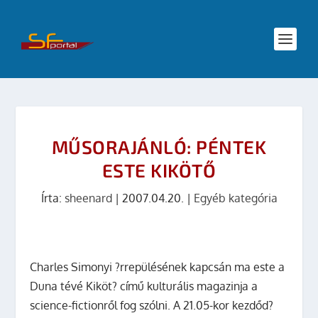
MŰSORAJÁNLÓ: PÉNTEK
ESTE KIKÖTŐ
Írta:
sheenard
|
2007.04.20.
|
Egyéb kategória
Charles Simonyi ?rrepülésének kapcsán ma este a
Duna tévé
Kiköt?
című kulturális magazinja a
science-fictionről fog szólni. A 21.05-kor kezdőd?