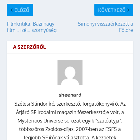
ELŐZŐ
KÖVETKEZŐ
Filmkritika: Bazi nagy
Simonyi visszaérkezett a
film… izé… szörnyűség
Földre
A SZERZŐRŐL
sheenard
Szélesi Sándor író, szerkesztő, forgatókönyvíró. Az
Átjáró SF irodalmi magazin főszerkesztője volt, a
Mysterious Universe sorozat egyik "szülőatyja",
többszörös Zsoldos-díjas, 2007-ben az ESFS a
legjobb SF írónak választotta. A kezdetek