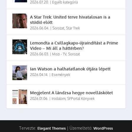
2026.07.20.
|
Egyéb kategória
A Star Trek: United terve hivatalosan is a
stúdió előtt
2026.06.04.
|
Sorozat
,
Star Trek
Lemondta a Csillagkapu-újraindítást a Prime
Video – Mi áll a háttérben?
2026.06.03.
|
Mozi - TV
,
Sorozat
Ian Watson a halhatatlanok útjára lépett
2026.04.14.
|
Események
Megjelent A lándzsa hegye novelláskötet
2026.01.06.
|
Irodalom
,
SFPortal Könyvek
Tervezte:
| Üzemeltető:
Elegant Themes
WordPress