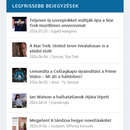
LEGFRISSEBB BEJEGYZÉSEK
Teljesen új szereplőkkel indítják újra a Star
Trek mozifilmes univerzumát
2026.07.20.
|
Egyéb kategória
A Star Trek: United terve hivatalosan is a
stúdió előtt
2026.06.04.
|
Sorozat
,
Star Trek
Lemondta a Csillagkapu-újraindítást a Prime
Video – Mi áll a háttérben?
2026.06.03.
|
Mozi - TV
,
Sorozat
Ian Watson a halhatatlanok útjára lépett
2026.04.14.
|
Események
Megjelent A lándzsa hegye novelláskötet
2026.01.06.
|
Irodalom
,
SFPortal Könyvek