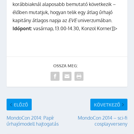
korábbiaknál alaposabb bemutató következik –
élőben mutatjuk, hogyan telik egy átlag űrhajó
kapitány átlagos napja az
EVE
univerzumában.
Időpont:
vasárnap, 13.00-14.30, Konzol Korner]]>
OSSZA MEG:
ELŐZŐ
KÖVETKEZŐ
MondoCon 2014: Papír
MondoCon 2014 – sci-fi
űrhajómodell hajtogatás
cosplayverseny