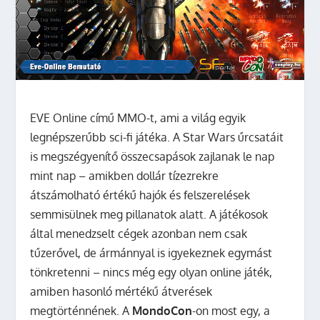
EVE Online című MMO-t, ami a világ egyik
legnépszerűbb sci-fi játéka. A Star Wars űrcsatáit
is megszégyenítő összecsapások zajlanak le nap
mint nap – amikben dollár tízezrekre
átszámolható értékű hajók és felszerelések
semmisülnek meg pillanatok alatt. A játékosok
által menedzselt cégek azonban nem csak
tűzerővel, de ármánnyal is igyekeznek egymást
tönkretenni – nincs még egy olyan online játék,
amiben hasonló mértékű átverések
megtörténnének. A
MondoCon
-on most egy, a