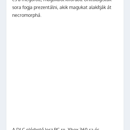
sora fogja prezentálni, akik magukat alakítják át
necromorphá.
A DLC elérhető lesz PC-re, Xbox 360-ra és