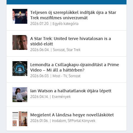
Teljesen új szereplőkkel indítják újra a Star
Trek mozifilmes univerzumát
2026.07.20.
|
Egyéb kategória
A Star Trek: United terve hivatalosan is a
stúdió előtt
2026.06.04.
|
Sorozat
,
Star Trek
Lemondta a Csillagkapu-újraindítást a Prime
Video – Mi áll a háttérben?
2026.06.03.
|
Mozi - TV
,
Sorozat
Ian Watson a halhatatlanok útjára lépett
2026.04.14.
|
Események
Megjelent A lándzsa hegye novelláskötet
2026.01.06.
|
Irodalom
,
SFPortal Könyvek