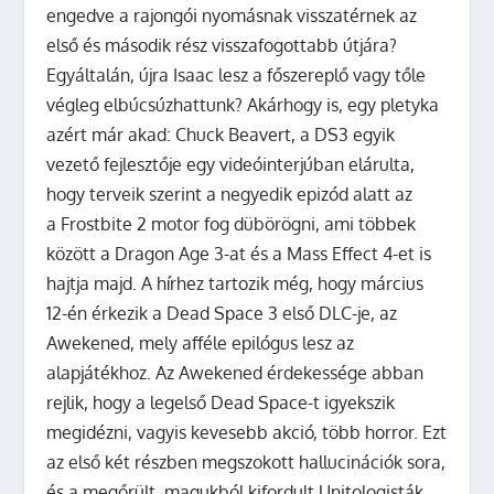
engedve a rajongói nyomásnak visszatérnek az
első és második rész visszafogottabb útjára?
Egyáltalán, újra Isaac lesz a főszereplő vagy tőle
végleg elbúcsúzhattunk? Akárhogy is, egy pletyka
azért már akad: Chuck Beavert, a DS3 egyik
vezető fejlesztője egy videóinterjúban elárulta,
hogy terveik szerint a negyedik epizód alatt az
a Frostbite 2 motor fog dübörögni, ami többek
között a Dragon Age 3-at és a Mass Effect 4-et is
hajtja majd. A hírhez tartozik még, hogy március
12-én érkezik a Dead Space 3 első DLC-je, az
Awekened, mely afféle epilógus lesz az
alapjátékhoz. Az Awekened érdekessége abban
rejlik, hogy a legelső Dead Space-t igyekszik
megidézni, vagyis kevesebb akció, több horror. Ezt
az első két részben megszokott hallucinációk sora,
és a megőrült, magukból kifordult Unitologisták