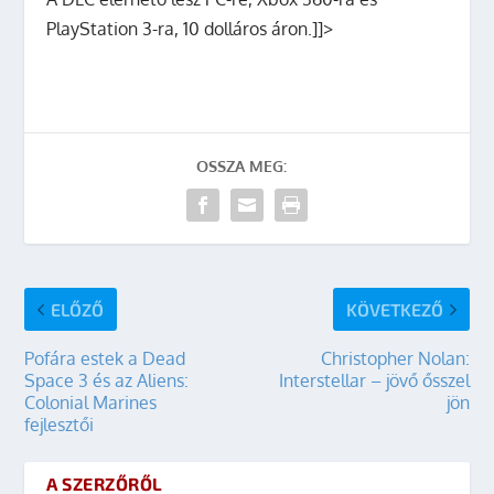
PlayStation 3-ra, 10 dolláros áron.]]>
OSSZA MEG:
ELŐZŐ
KÖVETKEZŐ
Pofára estek a Dead
Christopher Nolan:
Space 3 és az Aliens:
Interstellar – jövő ősszel
Colonial Marines
jön
fejlesztői
A SZERZŐRŐL