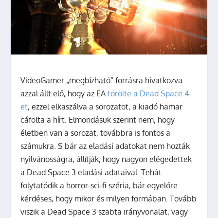
VideoGamer „megbízható” forrásra hivatkozva
azzal állt elő, hogy az EA
törölte a Dead Space 4-
et
, ezzel elkaszálva a sorozatot, a kiadó hamar
cáfolta a hírt. Elmondásuk szerint nem, hogy
életben van a sorozat, továbbra is fontos a
számukra. S bár az eladási adatokat nem hozták
nyilvánosságra, állítják, hogy nagyon elégedettek
a Dead Space 3 eladási adataival. Tehát
folytatódik a horror-sci-fi széria, bár egyelőre
kérdéses, hogy mikor és milyen formában. Tovább
viszik a Dead Space 3 szabta irányvonalat, vagy