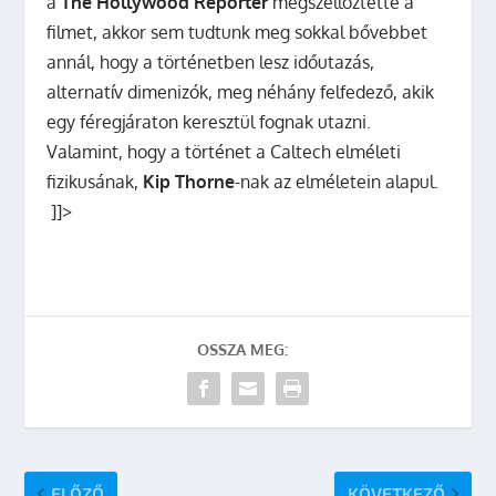
a
The Hollywood Reporter
megszellőztette a
filmet, akkor sem tudtunk meg sokkal bővebbet
annál, hogy a történetben lesz időutazás,
alternatív dimenizók, meg néhány felfedező, akik
egy féregjáraton keresztül fognak utazni.
Valamint, hogy a történet a Caltech elméleti
fizikusának,
Kip Thorne
-nak az elméletein alapul.
]]>
OSSZA MEG:
ELŐZŐ
KÖVETKEZŐ