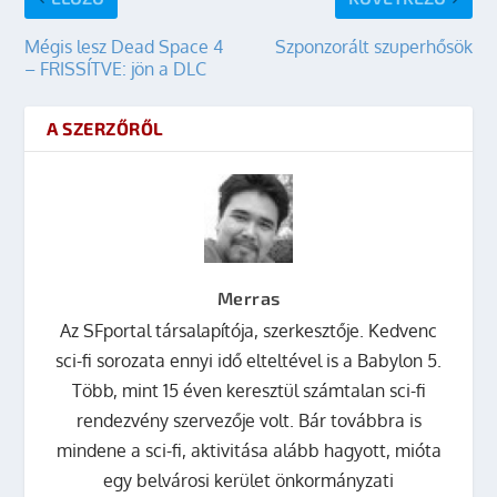
Mégis lesz Dead Space 4
Szponzorált szuperhősök
– FRISSÍTVE: jön a DLC
A SZERZŐRŐL
Merras
Az SFportal társalapítója, szerkesztője. Kedvenc
sci-fi sorozata ennyi idő elteltével is a Babylon 5.
Több, mint 15 éven keresztül számtalan sci-fi
rendezvény szervezője volt. Bár továbbra is
mindene a sci-fi, aktivitása alább hagyott, mióta
egy belvárosi kerület önkormányzati