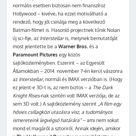
normális esetben biztosan nem finanszíroz
Hollywood – kivéve, ha ezzel motiválható a
rendező, hogy jól csinálja meg a következő
Batman-filmet is.
Hasonló projectnek tűnik Nolan
új sci-fije, az
Interstellar
is, melynek bemutatóját
most jelentette be a
Warner Bros.
és a
Paramount Pictures
egy közös
sajtóközleményben. Eszerint – az Egyesült
Államokban – 2014. november 7-én kerül vászonra
az
Interstellar
, normál és IMAX verzióban is. (Hogy
ez jelent-e 3D-t is, az nem biztos – a
The Dark
Knight Rises
-nak szintén volt IMAX verziója, de az
sem 3D volt.) A sajtóközlemény szerint
„A film egy
hősies csillagközi utazásra visz, a tudományos
ismereteink legvégső határára”
– ami nem sokat
mond el magáról a sztoriról. Annak idején, amikor