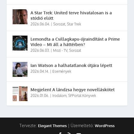
A Star Trek: United terve hivatalosan is a
stúdió előtt
2026.06.04.
|
Sorozat
,
Star Trek
Lemondta a Csillagkapu-újraindítást a Prime
Video – Mi áll a háttérben?
2026.06.03.
|
Mozi - TV
,
Sorozat
Ian Watson a halhatatlanok útjára lépett
2026.04.14.
|
Események
Megjelent A lándzsa hegye novelláskötet
2026.01.06.
|
Irodalom
,
SFPortal Könyvek
Tervezte:
| Üzemeltető:
Elegant Themes
WordPress