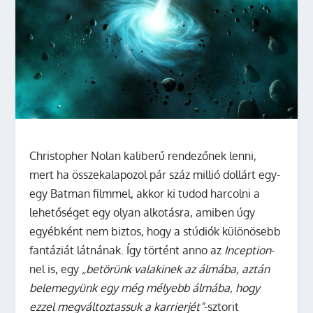
Christopher Nolan kaliberű rendezőnek lenni,
mert ha összekalapozol pár száz millió dollárt egy-
egy Batman filmmel, akkor ki tudod harcolni a
lehetőséget egy olyan alkotásra, amiben úgy
egyébként nem biztos, hogy a stúdiók különösebb
fantáziát látnának. Így történt anno az
Inception
-
nel is, egy
„betörünk valakinek az álmába, aztán
belemegyünk egy még mélyebb álmába, hogy
ezzel megváltoztassuk a karrierjét”
-sztorit