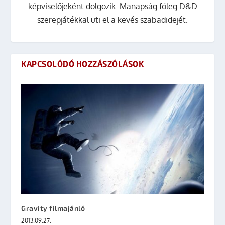
képviselőjeként dolgozik. Manapság főleg D&D
szerepjátékkal üti el a kevés szabadidejét.
KAPCSOLÓDÓ HOZZÁSZÓLÁSOK
Gravity filmajánló
2013.09.27.