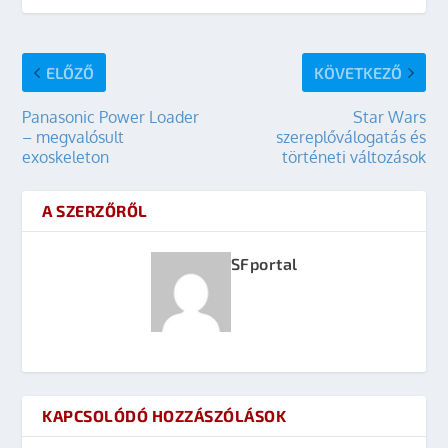
ELŐZŐ
KÖVETKEZŐ
Panasonic Power Loader
Star Wars
– megvalósult
szereplőválogatás és
exoskeleton
történeti változások
A SZERZŐRŐL
SFportal
KAPCSOLÓDÓ HOZZÁSZÓLÁSOK