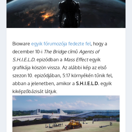
Bioware
egyik fórumozója fedezte fel
, hogy a
december 10-i
The Bridge
című
Agents of
S.H.I.E.L.D.
epizódban a
Mass Effect
egyik
grafikája köszön vissza.
Az alábbi kép az első
szezon 10. epizódjában, 5:17 környékén tűnik fel,
abban a jelenetben, amikor a
S.H.I.E.L.D.
egyik
kiképzőbázisát látjuk.