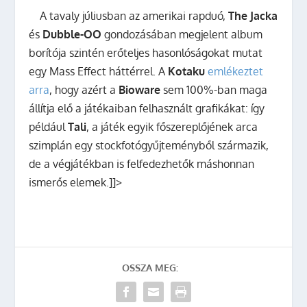
A tavaly júliusban az amerikai rapduó,
The Jacka
és
Dubble-OO
gondozásában megjelent album
borítója szintén erőteljes hasonlóságokat mutat
egy Mass Effect háttérrel. A
Kotaku
emlékeztet
arra
, hogy azért a
Bioware
sem 100%-ban maga
állítja elő a játékaiban felhasznált grafikákat: így
például
Tali
, a játék egyik főszereplőjének arca
szimplán egy stockfotógyűjteményből származik,
de a végjátékban is felfedezhetők máshonnan
ismerős elemek.]]>
OSSZA MEG: