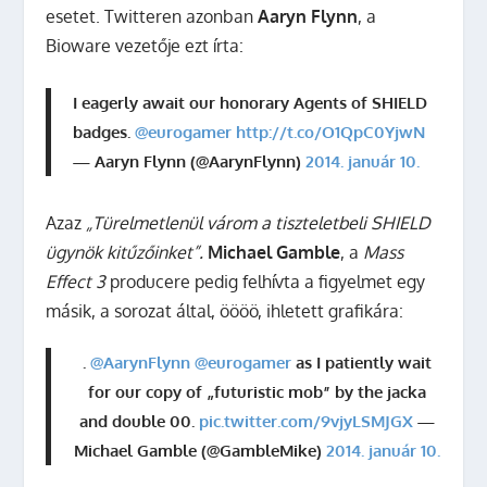
esetet. Twitteren azonban
Aaryn Flynn
, a
Bioware vezetője ezt írta:
I eagerly await our honorary Agents of SHIELD
badges.
@eurogamer
http://t.co/O1QpC0YjwN
— Aaryn Flynn (@AarynFlynn)
2014. január 10.
Azaz
„Türelmetlenül várom a tiszteletbeli SHIELD
ügynök kitűzőinket”.
Michael Gamble
, a
Mass
Effect 3
producere pedig felhívta a figyelmet egy
másik, a sorozat által, öööö, ihletett grafikára:
.
@AarynFlynn
@eurogamer
as I patiently wait
for our copy of „futuristic mob” by the jacka
and double 00.
pic.twitter.com/9vjyLSMJGX
—
Michael Gamble (@GambleMike)
2014. január 10.