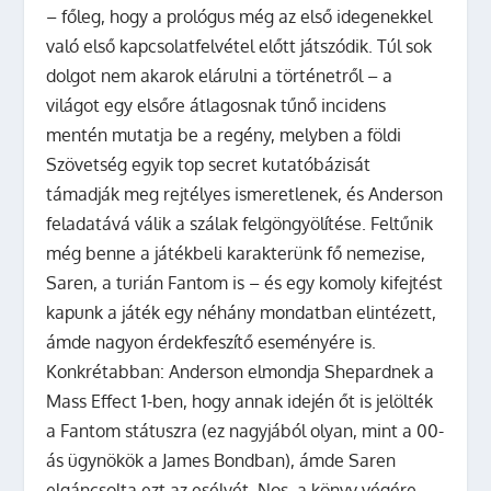
– főleg, hogy a prológus még az első idegenekkel
való első kapcsolatfelvétel előtt játszódik. Túl sok
dolgot nem akarok elárulni a történetről – a
világot egy elsőre átlagosnak tűnő incidens
mentén mutatja be a regény, melyben a földi
Szövetség egyik top secret kutatóbázisát
támadják meg rejtélyes ismeretlenek, és Anderson
feladatává válik a szálak felgöngyölítése. Feltűnik
még benne a játékbeli karakterünk fő nemezise,
Saren, a turián Fantom is – és egy komoly kifejtést
kapunk a játék egy néhány mondatban elintézett,
ámde nagyon érdekfeszítő eseményére is.
Konkrétabban: Anderson elmondja Shepardnek a
Mass Effect 1-ben, hogy annak idején őt is jelölték
a Fantom státuszra (ez nagyjából olyan, mint a 00-
ás ügynökök a James Bondban), ámde Saren
elgáncsolta ezt az esélyét. Nos, a könyv végére