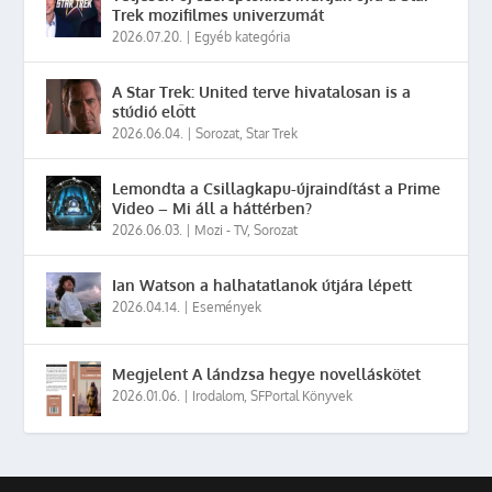
Trek mozifilmes univerzumát
2026.07.20.
|
Egyéb kategória
A Star Trek: United terve hivatalosan is a
stúdió előtt
2026.06.04.
|
Sorozat
,
Star Trek
Lemondta a Csillagkapu-újraindítást a Prime
Video – Mi áll a háttérben?
2026.06.03.
|
Mozi - TV
,
Sorozat
Ian Watson a halhatatlanok útjára lépett
2026.04.14.
|
Események
Megjelent A lándzsa hegye novelláskötet
2026.01.06.
|
Irodalom
,
SFPortal Könyvek