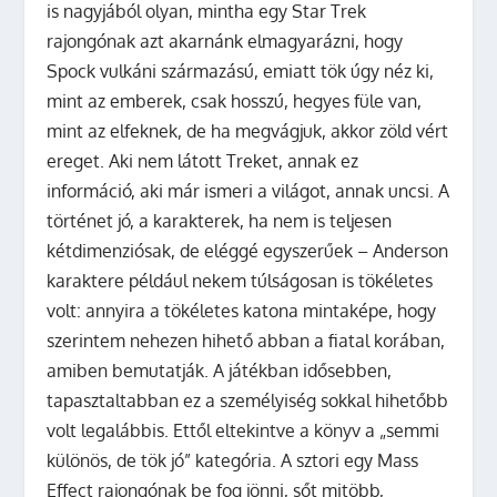
is nagyjából olyan, mintha egy Star Trek
rajongónak azt akarnánk elmagyarázni, hogy
Spock vulkáni származású, emiatt tök úgy néz ki,
mint az emberek, csak hosszú, hegyes füle van,
mint az elfeknek, de ha megvágjuk, akkor zöld vért
ereget. Aki nem látott Treket, annak ez
információ, aki már ismeri a világot, annak uncsi. A
történet jó, a karakterek, ha nem is teljesen
kétdimenziósak, de eléggé egyszerűek – Anderson
karaktere például nekem túlságosan is tökéletes
volt: annyira a tökéletes katona mintaképe, hogy
szerintem nehezen hihető abban a fiatal korában,
amiben bemutatják. A játékban idősebben,
tapasztaltabban ez a személyiség sokkal hihetőbb
volt legalábbis. Ettől eltekintve a könyv a „semmi
különös, de tök jó” kategória. A sztori egy Mass
Effect rajongónak be fog jönni, sőt mitöbb,