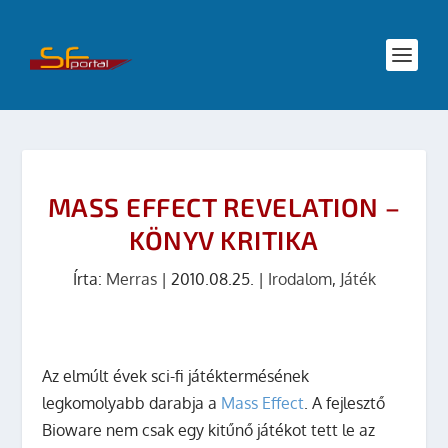
MASS EFFECT REVELATION –
KÖNYV KRITIKA
Írta:
Merras
|
2010.08.25.
|
Irodalom
,
Játék
Az elmúlt évek sci-fi játéktermésének
legkomolyabb darabja a
Mass Effect
. A fejlesztő
Bioware nem csak egy kitűnő játékot tett le az