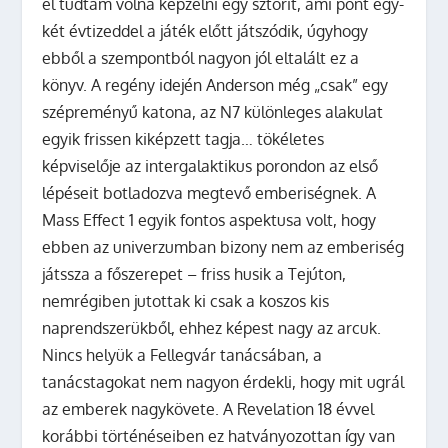
el tudtam volna képzelni egy sztorit, ami pont egy-
két évtizeddel a játék előtt játszódik, úgyhogy
ebből a szempontból nagyon jól eltalált ez a
könyv. A regény idején Anderson még „csak” egy
szépreményű katona, az N7 különleges alakulat
egyik frissen kiképzett tagja… tökéletes
képviselője az intergalaktikus porondon az első
lépéseit botladozva megtevő emberiségnek. A
Mass Effect 1 egyik fontos aspektusa volt, hogy
ebben az univerzumban bizony nem az emberiség
játssza a főszerepet – friss husik a Tejúton,
nemrégiben jutottak ki csak a koszos kis
naprendszerükből, ehhez képest nagy az arcuk.
Nincs helyük a Fellegvár tanácsában, a
tanácstagokat nem nagyon érdekli, hogy mit ugrál
az emberek nagykövete. A Revelation 18 évvel
korábbi történéseiben ez hatványozottan így van