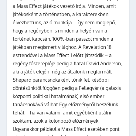
a Mass Effect játékok vezető írója. Minden, amit
játékosként a történetben, a karakterekben
élvezhettünk, az ő munkája – így nem meglepő,
hogy a regényben is minden a helyén van a
történet kapcsán, 100%-ban passzol minden a
játékban megismert világhoz. A Revelation 18
esztendővel a Mass Effect 1 előtt játszódik – a
regény főszereplője pedig a fiatal David Anderson,
aki a játék elején még az általunk megformált
Shepard parancsnokaként tűnik fel, későbbi
döntésünktől függően pedig a Fellegvár (a galaxis
központi politikai hatalmának) első emberi
tanácsnokává válhat.Egy előzményről beszélünk
tehát – ha van valami, amit egyébként utálni
szoktam, azok a különböző előzmények.
Ugyanakkor például a Mass Effect esetében pont