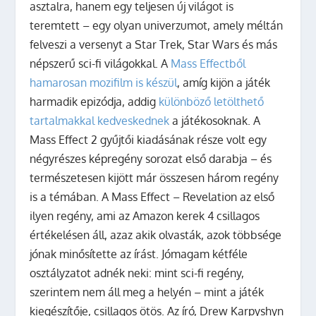
asztalra, hanem egy teljesen új világot is
teremtett – egy olyan univerzumot, amely méltán
felveszi a versenyt a Star Trek, Star Wars és más
népszerű sci-fi világokkal. A
Mass Effectből
hamarosan mozifilm is készül
, amíg kijön a játék
harmadik epizódja, addig
különböző letölthető
tartalmakkal kedveskednek
a játékosoknak. A
Mass Effect 2 gyűjtői kiadásának része volt egy
négyrészes képregény sorozat első darabja – és
természetesen kijött már összesen három regény
is a témában. A Mass Effect – Revelation az első
ilyen regény, ami az Amazon kerek 4 csillagos
értékelésen áll, azaz akik olvasták, azok többsége
jónak minősítette az írást. Jómagam kétféle
osztályzatot adnék neki: mint sci-fi regény,
szerintem nem áll meg a helyén – mint a játék
kiegészítője, csillagos ötös.
Az író, Drew Karpyshyn