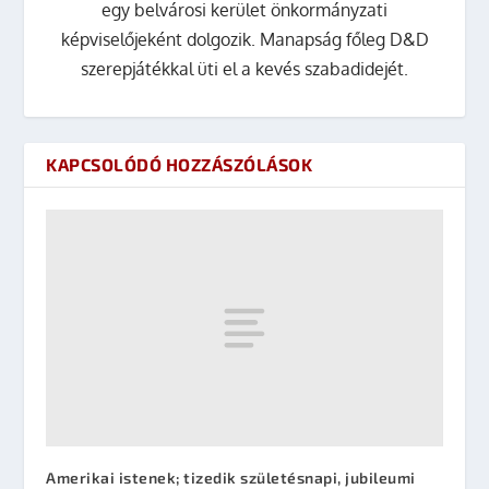
egy belvárosi kerület önkormányzati
képviselőjeként dolgozik. Manapság főleg D&D
szerepjátékkal üti el a kevés szabadidejét.
KAPCSOLÓDÓ HOZZÁSZÓLÁSOK
Amerikai istenek; tizedik születésnapi, jubileumi