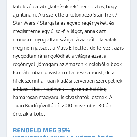
kötelező darab, „külsősöknek” nem biztos, hogy
ajánlanám. Aki szerette a különböző Star Trek /
Star Wars / Stargate és egyéb regényeket, és
megismerne egy új sci-fi világot, annak azt
mondom, nyugodtan szánja rá az időt. Ha valaki
még nem játszott a Mass Effecttel, de tervezi, az is
nyugodtan ráhangolódhat a világra ezzel a
regénnyel.
Jómagam az Amazon Kindleből e-book
formátumban olvastam el a Revelationst, de a
hírek szerint a Tuan kiadási terveiben szerepelnek
a Mass Effect regények – így remélhetőleg
hamarosan magyarul is olvashatók lesznek.
A
Tuan Kiadó jóvoltából 2010. november 30-án
érkezik a kötet.
RENDELD MEG 35%