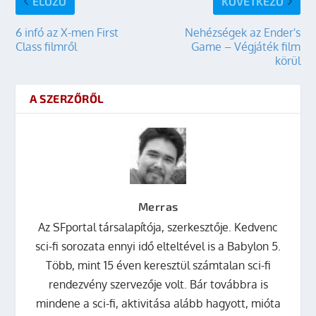
ELŐZŐ
KÖVETKEZŐ
6 infó az X-men First
Nehézségek az Ender's
Class filmről
Game – Végjáték film
körül
A SZERZŐRŐL
Merras
Az SFportal társalapítója, szerkesztője. Kedvenc
sci-fi sorozata ennyi idő elteltével is a Babylon 5.
Több, mint 15 éven keresztül számtalan sci-fi
rendezvény szervezője volt. Bár továbbra is
mindene a sci-fi, aktivitása alább hagyott, mióta