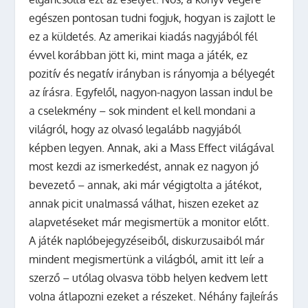
egészen pontosan tudni fogjuk, hogyan is zajlott le
ez a küldetés. Az amerikai kiadás nagyjából fél
évvel korábban jött ki, mint maga a játék, ez
pozitív és negatív irányban is rányomja a bélyegét
az írásra. Egyfelől, nagyon-nagyon lassan indul be
a cselekmény – sok mindent el kell mondani a
világról, hogy az olvasó legalább nagyjából
képben legyen. Annak, aki a Mass Effect világával
most kezdi az ismerkedést, annak ez nagyon jó
bevezető – annak, aki már végigtolta a játékot,
annak picit unalmassá válhat, hiszen ezeket az
alapvetéseket már megismertük a monitor előtt.
A játék naplóbejegyzéseiből, diskurzusaiból már
mindent megismertünk a világból, amit itt leír a
szerző – utólag olvasva több helyen kedvem lett
volna átlapozni ezeket a részeket. Néhány fajleírás