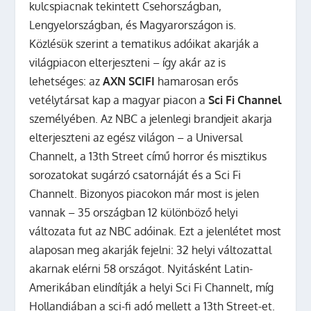
kulcspiacnak tekintett Csehországban,
Lengyelországban, és Magyarországon is.
Közlésük szerint a tematikus adóikat akarják a
világpiacon elterjeszteni – így akár az is
lehetséges: az
AXN SCIFI
hamarosan erős
vetélytársat kap a magyar piacon a
Sci Fi Channel
személyében.
Az NBC a jelenlegi brandjeit akarja
elterjeszteni az egész világon – a Universal
Channelt, a 13th Street című horror és misztikus
sorozatokat sugárzó csatornáját és a Sci Fi
Channelt. Bizonyos piacokon már most is jelen
vannak – 35 országban 12 különböző helyi
változata fut az NBC adóinak. Ezt a jelenlétet most
alaposan meg akarják fejelni: 32 helyi változattal
akarnak elérni 58 országot. Nyitásként Latin-
Amerikában elindítják a helyi Sci Fi Channelt, míg
Hollandiában a sci-fi adó mellett a 13th Street-et.