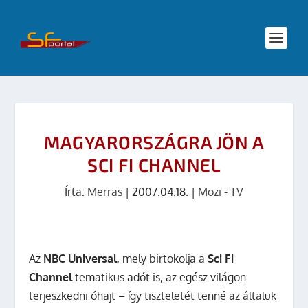
MAGYARORSZÁGRA JÖN A
SCI FI CHANNEL
Írta:
Merras
|
2007.04.18.
|
Mozi - TV
Az
NBC Universal
, mely birtokolja a
Sci Fi
Channel
tematikus adót is, az egész világon
terjeszkedni óhajt – így tiszteletét tenné az általuk