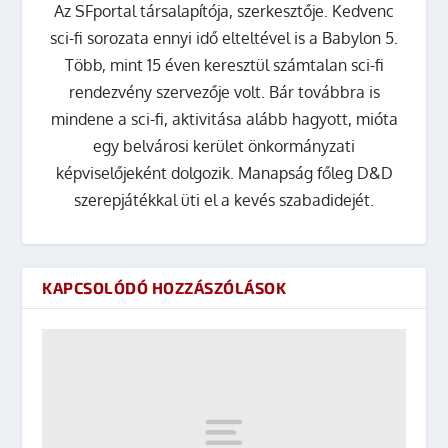
Az SFportal társalapítója, szerkesztője. Kedvenc
sci-fi sorozata ennyi idő elteltével is a Babylon 5.
Több, mint 15 éven keresztül számtalan sci-fi
rendezvény szervezője volt. Bár továbbra is
mindene a sci-fi, aktivitása alább hagyott, mióta
egy belvárosi kerület önkormányzati
képviselőjeként dolgozik. Manapság főleg D&D
szerepjátékkal üti el a kevés szabadidejét.
KAPCSOLÓDÓ HOZZÁSZÓLÁSOK