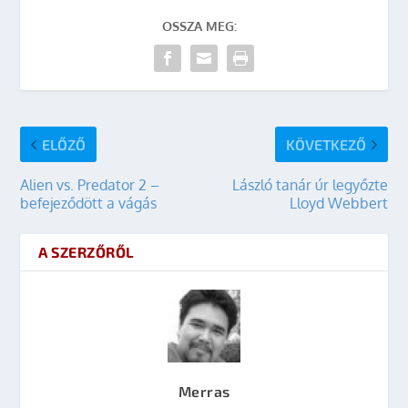
OSSZA MEG:
ELŐZŐ
KÖVETKEZŐ
Alien vs. Predator 2 –
László tanár úr legyőzte
befejeződött a vágás
Lloyd Webbert
A SZERZŐRŐL
Merras