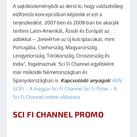
A sajtóközleményből az derül ki, hogy valószínőleg
előfizetős koncepcióban képzelik el ezt a
terjeszkedést. 2007-ben és 2008-ban be akarják
teríteni Latin-Amerikát, Ãzsiát és Európát az
adóikkal – „beleértve az új kulcspiacokat, mint
Portugália, Csehország, Magyarország,
Lengyelország, Törökország, Oroszország és
India”, fogalmaznak. Sci Fi Channel egyébként
már működik Németországban és
Spanyolországban is.
Kapcsolódó anyagok:
AXN
SCIFI – A magyar Sci Fi Channel
Sci Fi Pulse – A
Sci Fi Channel online változata
SCI FI CHANNEL PROMO