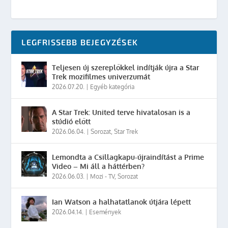
LEGFRISSEBB BEJEGYZÉSEK
Teljesen új szereplőkkel indítják újra a Star
Trek mozifilmes univerzumát
2026.07.20.
|
Egyéb kategória
A Star Trek: United terve hivatalosan is a
stúdió előtt
2026.06.04.
|
Sorozat
,
Star Trek
Lemondta a Csillagkapu-újraindítást a Prime
Video – Mi áll a háttérben?
2026.06.03.
|
Mozi - TV
,
Sorozat
Ian Watson a halhatatlanok útjára lépett
2026.04.14.
|
Események