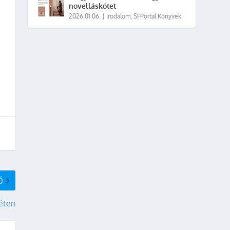
novelláskötet
2026.01.06.
|
Irodalom
,
SFPortal Könyvek
Ő
héten