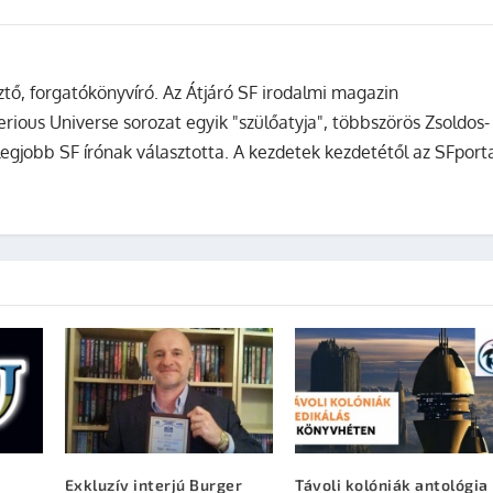
sztő, forgatókönyvíró. Az Átjáró SF irodalmi magazin
terious Universe sorozat egyik "szülőatyja", többszörös Zsoldos-
legjobb SF írónak választotta. A kezdetek kezdetétől az SFport
Exkluzív interjú Burger
Távoli kolóniák antológia