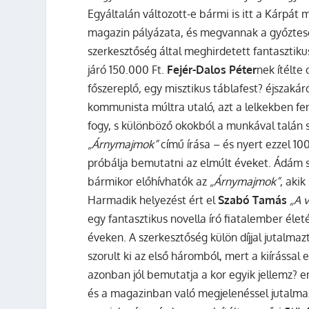
Egyáltalán változott-e bármi is itt a Kárpá
magazin pályázata, és megvannak a győztes
szerkesztőség által meghirdetett fantasztikus
járó 150.000 Ft.
Fejér-Dalos Péter
nek ítélte
főszereplő, egy misztikus táblafest? éjszaká
kommunista múltra utaló, azt a lelkekben fen
fogy, s különböző okokból a munkával talán 
„Árnymajmok”
című írása – és nyert ezzel 10
próbálja bemutatni az elmúlt éveket. Ádám s
bármikor előhívhatók az
„Árnymajmok”
, aki
Harmadik helyezést ért el
Szabó Tamás
„A 
egy fantasztikus novella író fiatalember éle
éveken. A szerkesztőség külön díjjal jutalma
szorult ki az első háromból, mert a kiírással
azonban jól bemutatja a kor egyik jellemz? em
és a magazinban való megjelenéssel jutalmaz