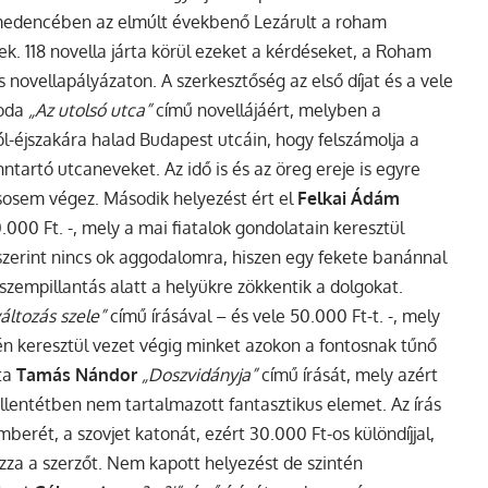
t medencében az elmúlt évekbenő Lezárult a roham
ek.
118 novella járta körül ezeket a kérdéseket, a Roham
 novellapályázaton. A szerkesztőség az első díjat és a vele
 oda
„Az utolsó utca”
című novellájáért, melyben a
ról-éjszakára halad Budapest utcáin, hogy felszámolja a
ntartó utcaneveket. Az idő is és az öreg ereje is egyre
sosem végez. Második helyezést ért el
Felkai Ádám
0.000 Ft. -, mely a mai fiatalok gondolatain keresztül
zerint nincs ok aggodalomra, hiszen egy fekete banánnal
k szempillantás alatt a helyükre zökkentik a dolgokat.
változás szele”
című írásával – és vele 50.000 Ft-t. -, mely
tén keresztül vezet végig minket azokon a fontosnak tűnő
zta
Tamás Nándor
„Doszvidányja”
című írását, mely azért
 ellentétben nem tartalmazott fantasztikus elemet. Az írás
berét, a szovjet katonát, ezért 30.000 Ft-os különdíjjal,
za a szerzőt. Nem kapott helyezést de szintén