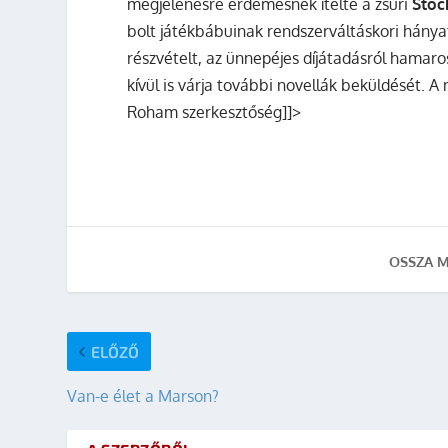
megjelenésre érdemesnek ítélte a zsűri
Stöc
bolt játékbábuinak rendszerváltáskori hány
részvételt, az ünnepéjes díjátadásról hamaro
kívül is várja további novellák beküldését. 
Roham szerkesztőség]]>
OSSZA M
ELŐZŐ
Van-e élet a Marson?