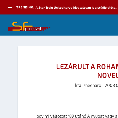
TRENDING:
A Star Trek: United terve hivatalosan is a stúdió előtt...
LEZÁRULT A ROHA
NOVE
Írta:
sheenard
|
2008.0
Hogy mi változott ’89 utánő A nyugat vagy a 