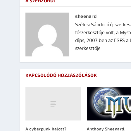
A SZERZŐRŐL
sheenard
Szélesi Sándor író, szerke
főszerkesztője volt, a Mys
díjas, 2007-ben az ESFS a 
szerkesztője.
KAPCSOLÓDÓ HOZZÁSZÓLÁSOK
A cyberpunk halott?
Anthony Sheenard: