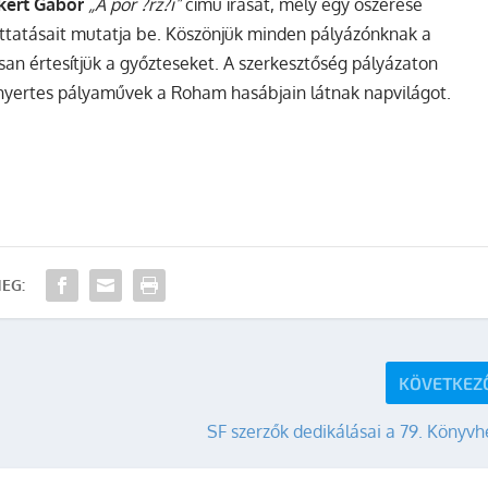
kert Gábor
„A por ?rz?i”
című írását, mely egy ószerese
attatásait mutatja be. Köszönjük minden pályázónknak a
san értesítjük a győzteseket. A szerkesztőség pályázaton
A nyertes pályaművek a Roham hasábjain látnak napvilágot.
EG:
KÖVETKEZ
SF szerzők dedikálásai a 79. Könyv