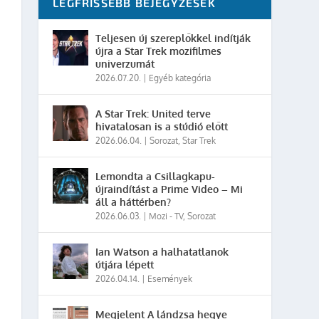
LEGFRISSEBB BEJEGYZÉSEK
Teljesen új szereplőkkel indítják
újra a Star Trek mozifilmes
univerzumát
2026.07.20.
|
Egyéb kategória
A Star Trek: United terve
hivatalosan is a stúdió előtt
2026.06.04.
|
Sorozat
,
Star Trek
Lemondta a Csillagkapu-
újraindítást a Prime Video – Mi
áll a háttérben?
2026.06.03.
|
Mozi - TV
,
Sorozat
Ian Watson a halhatatlanok
útjára lépett
2026.04.14.
|
Események
Megjelent A lándzsa hegye