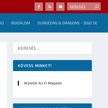
JÚ
IRODALOM
DUNGEONS & DRAGONS – D&D 5E
KÖVESS MINKET!
SFportal Sci-Fi Magazin