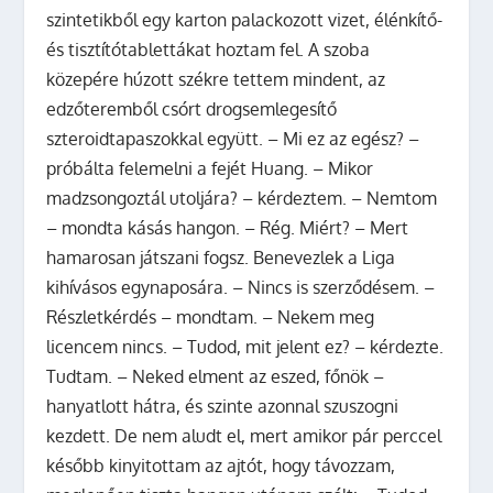
szintetikből egy karton palackozott vizet, élénkítő-
és tisztítótablettákat hoztam fel. A szoba
közepére húzott székre tettem mindent, az
edzőteremből csórt drogsemlegesítő
szteroidtapaszokkal együtt. – Mi ez az egész? –
próbálta felemelni a fejét Huang. – Mikor
madzsongoztál utoljára? – kérdeztem. – Nemtom
– mondta kásás hangon. – Rég. Miért? – Mert
hamarosan játszani fogsz. Benevezlek a Liga
kihívásos egynaposára. – Nincs is szerződésem. –
Részletkérdés – mondtam. – Nekem meg
licencem nincs. – Tudod, mit jelent ez? – kérdezte.
Tudtam. – Neked elment az eszed, főnök –
hanyatlott hátra, és szinte azonnal szuszogni
kezdett. De nem aludt el, mert amikor pár perccel
később kinyitottam az ajtót, hogy távozzam,