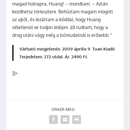
magad holnapra, Huang! – mondtam. – Aztán
kezdhetsz törleszteni. Behúztam magam mögött
az ajtót, és lezártam a kóddal, hogy Huang
véletlenül se tudjon lelépni. Jól tudtam, hogy a
drog utáni vágy még a bűntudatnál is erősebb.”
Várható megjelenés: 2009 április 9. Tuan Kiadó
Terjedelem: 272 oldal. Ár: 2490 Ft.
]]>
OSSZA MEG: