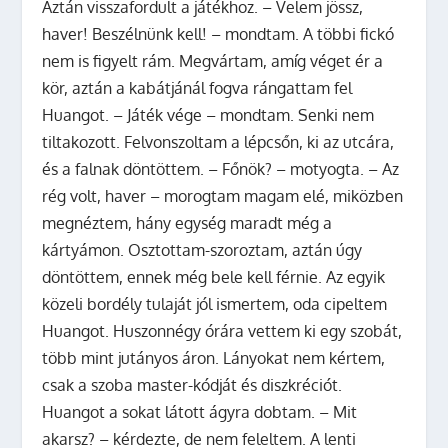
Aztán visszafordult a játékhoz. – Velem jössz,
haver! Beszélnünk kell! – mondtam. A többi fickó
nem is figyelt rám. Megvártam, amíg véget ér a
kör, aztán a kabátjánál fogva rángattam fel
Huangot. – Játék vége – mondtam. Senki nem
tiltakozott. Felvonszoltam a lépcsőn, ki az utcára,
és a falnak döntöttem. – Főnök? – motyogta. – Az
rég volt, haver – morogtam magam elé, miközben
megnéztem, hány egység maradt még a
kártyámon. Osztottam-szoroztam, aztán úgy
döntöttem, ennek még bele kell férnie. Az egyik
közeli bordély tulaját jól ismertem, oda cipeltem
Huangot. Huszonnégy órára vettem ki egy szobát,
több mint jutányos áron. Lányokat nem kértem,
csak a szoba master-kódját és diszkréciót.
Huangot a sokat látott ágyra dobtam. – Mit
akarsz? – kérdezte, de nem feleltem. A lenti