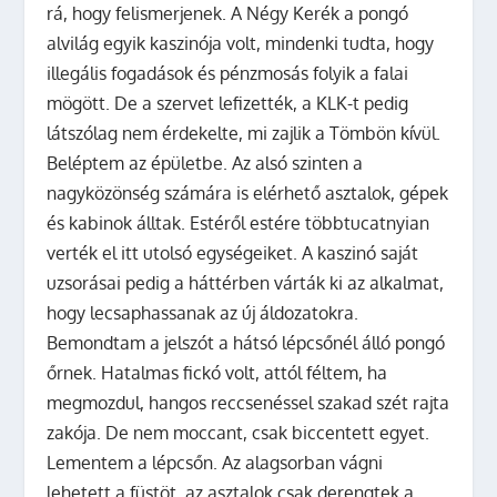
rá, hogy felismerjenek. A Négy Kerék a pongó
alvilág egyik kaszinója volt, mindenki tudta, hogy
illegális fogadások és pénzmosás folyik a falai
mögött. De a szervet lefizették, a KLK-t pedig
látszólag nem érdekelte, mi zajlik a Tömbön kívül.
Beléptem az épületbe. Az alsó szinten a
nagyközönség számára is elérhető asztalok, gépek
és kabinok álltak. Estéről estére többtucatnyian
verték el itt utolsó egységeiket. A kaszinó saját
uzsorásai pedig a háttérben várták ki az alkalmat,
hogy lecsaphassanak az új áldozatokra.
Bemondtam a jelszót a hátsó lépcsőnél álló pongó
őrnek. Hatalmas fickó volt, attól féltem, ha
megmozdul, hangos reccsenéssel szakad szét rajta
zakója. De nem moccant, csak biccentett egyet.
Lementem a lépcsőn. Az alagsorban vágni
lehetett a füstöt, az asztalok csak derengtek a