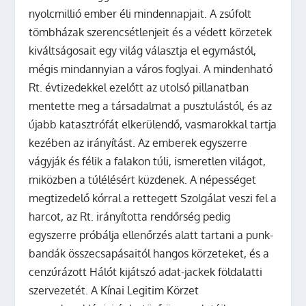
nyolcmillió ember éli mindennapjait. A zsúfolt
tömbházak szerencsétlenjeit és a védett körzetek
kiváltságosait egy világ választja el egymástól,
mégis mindannyian a város foglyai. A mindenható
Rt. évtizedekkel ezelőtt az utolsó pillanatban
mentette meg a társadalmat a pusztulástól, és az
újabb katasztrófát elkerülendő, vasmarokkal tartja
kezében az irányítást. Az emberek egyszerre
vágyják és félik a falakon túli, ismeretlen világot,
miközben a túlélésért küzdenek. A népességet
megtizedelő kórral a rettegett Szolgálat veszi fel a
harcot, az Rt. irányította rendőrség pedig
egyszerre próbálja ellenőrzés alatt tartani a punk-
bandák összecsapásaitól hangos körzeteket, és a
cenzúrázott Hálót kijátszó adat-jackek földalatti
szervezetét. A Kínai Legitim Körzet