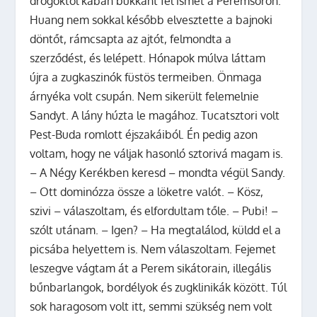
drogoktól kábán bukkant fel ismét a Peremsoron.
Huang nem sokkal később elvesztette a bajnoki
döntőt, rámcsapta az ajtót, felmondta a
szerződést, és lelépett. Hónapok múlva láttam
újra a zugkaszinók füstös termeiben. Önmaga
árnyéka volt csupán. Nem sikerült felemelnie
Sandyt. A lány húzta le magához. Tucatsztori volt
Pest-Buda romlott éjszakáiból. Én pedig azon
voltam, hogy ne váljak hasonló sztorivá magam is.
– A Négy Kerékben keresd – mondta végül Sandy.
– Ott dominózza össze a löketre valót. – Kösz,
szivi – válaszoltam, és elfordultam tőle. – Pubi! –
szólt utánam. – Igen? – Ha megtalálod, küldd el a
picsába helyettem is. Nem válaszoltam. Fejemet
leszegve vágtam át a Perem sikátorain, illegális
bűnbarlangok, bordélyok és zugklinikák között. Túl
sok haragosom volt itt, semmi szükség nem volt