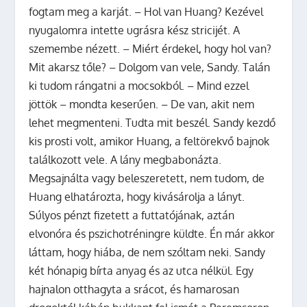
fogtam meg a karját. – Hol van Huang? Kezével
nyugalomra intette ugrásra kész stricijét. A
szemembe nézett. – Miért érdekel, hogy hol van?
Mit akarsz tőle? – Dolgom van vele, Sandy. Talán
ki tudom rángatni a mocsokból. – Mind ezzel
jöttök – mondta keserűen. – De van, akit nem
lehet megmenteni. Tudta mit beszél. Sandy kezdő
kis prosti volt, amikor Huang, a feltörekvő bajnok
találkozott vele. A lány megbabonázta.
Megsajnálta vagy beleszeretett, nem tudom, de
Huang elhatározta, hogy kivásárolja a lányt.
Súlyos pénzt fizetett a futtatójának, aztán
elvonóra és pszichotréningre küldte. Én már akkor
láttam, hogy hiába, de nem szóltam neki. Sandy
két hónapig bírta anyag és az utca nélkül. Egy
hajnalon otthagyta a srácot, és hamarosan