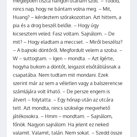
meglepően tiszta hangon utánam szólt: – Tudod,
nincs nap, hogy ne bántam volna meg. – Mit,
Huang? – kérdeztem szórakozottan. Azt hittem, a
pia és a drog beszél belőle. – Hogy úgy
kicsesztem veled. Fasz voltam. Sajnálom. – De
mit? – Hogy eladtam a meccset. – Miről beszélsz?
– A bajnoki döntőről. Megfordult velem a szoba. –
W – suttogtam. – Igen – mondta. – Azt ígérte,
hogyha bukom a döntőt, leigazol elsőtáblásnak a
csapatába. Nem tudtam mit mondani. Ezek
szerint már az sem a véletlen vagy a balszerencse
számlájára volt írható. – De persze engem is
átvert – folytatta. – Egy hónap után az utcára
tett. Azt mondta, nincs szüksége megvehető
játékosokra. – Hmm – mondtam. – Sajnálom,
főnök. Nagyon sajnálom. Ha jelent ez neked
valamit. Valamit, talán. Nem sokat. – Szedd össze