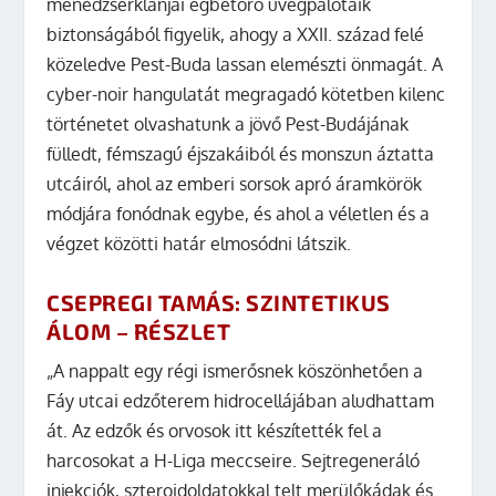
menedzserklánjai égbetörő üvegpalotáik
biztonságából figyelik, ahogy a XXII. század felé
közeledve Pest-Buda lassan elemészti önmagát. A
cyber-noir hangulatát megragadó kötetben kilenc
történetet olvashatunk a jövő Pest-Budájának
fülledt, fémszagú éjszakáiból és monszun áztatta
utcáiról, ahol az emberi sorsok apró áramkörök
módjára fonódnak egybe, és ahol a véletlen és a
végzet közötti határ elmosódni látszik.
CSEPREGI TAMÁS: SZINTETIKUS
ÁLOM – RÉSZLET
„A nappalt egy régi ismerősnek köszönhetően a
Fáy utcai edzőterem hidrocellájában aludhattam
át. Az edzők és orvosok itt készítették fel a
harcosokat a H-Liga meccseire. Sejtregeneráló
injekciók, szteroidoldatokkal telt merülőkádak és