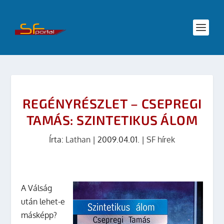
REGÉNYRÉSZLET – CSEPREGI
TAMÁS: SZINTETIKUS ÁLOM
Írta:
Lathan
|
2009.04.01.
|
SF hírek
A Válság
után lehet-e
másképp?