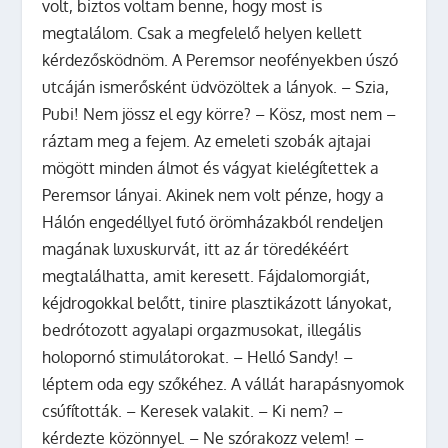
volt, biztos voltam benne, hogy most is
megtalálom. Csak a megfelelő helyen kellett
kérdezősködnöm. A Peremsor neofényekben úszó
utcáján ismerősként üdvözöltek a lányok. – Szia,
Pubi! Nem jössz el egy körre? – Kösz, most nem –
ráztam meg a fejem. Az emeleti szobák ajtajai
mögött minden álmot és vágyat kielégítettek a
Peremsor lányai. Akinek nem volt pénze, hogy a
Hálón engedéllyel futó örömházakból rendeljen
magának luxuskurvát, itt az ár töredékéért
megtalálhatta, amit keresett. Fájdalomorgiát,
kéjdrogokkal belőtt, tinire plasztikázott lányokat,
bedrótozott agyalapi orgazmusokat, illegális
holopornó stimulátorokat. – Helló Sandy! –
léptem oda egy szőkéhez. A vállát harapásnyomok
csúfították. – Keresek valakit. – Ki nem? –
kérdezte közönnyel. – Ne szórakozz velem! –