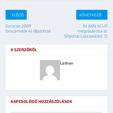
ELŐZŐ
KÖVETKEZŐ
Eurocon 2009
Az AXN SCI-FI
beszámolók és díjazottak
megvásárolta az
SFportal Lapcsaládot :D
A SZERZŐRŐL
Lathan
KAPCSOLÓDÓ HOZZÁSZÓLÁSOK