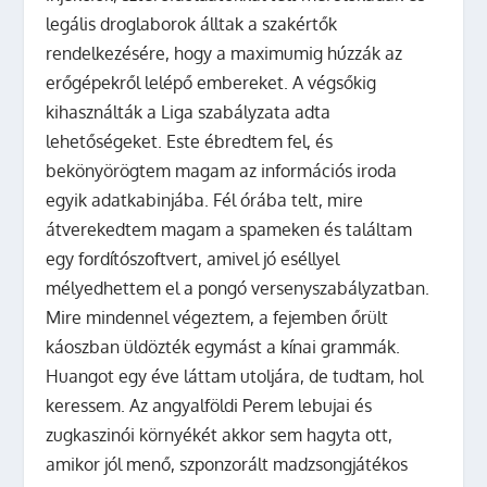
legális droglaborok álltak a szakértők
rendelkezésére, hogy a maximumig húzzák az
erőgépekről lelépő embereket. A végsőkig
kihasználták a Liga szabályzata adta
lehetőségeket. Este ébredtem fel, és
bekönyörögtem magam az információs iroda
egyik adatkabinjába. Fél órába telt, mire
átverekedtem magam a spameken és találtam
egy fordítószoftvert, amivel jó eséllyel
mélyedhettem el a pongó versenyszabályzatban.
Mire mindennel végeztem, a fejemben őrült
káoszban üldözték egymást a kínai grammák.
Huangot egy éve láttam utoljára, de tudtam, hol
keressem. Az angyalföldi Perem lebujai és
zugkaszinói környékét akkor sem hagyta ott,
amikor jól menő, szponzorált madzsongjátékos