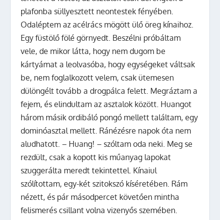
plafonba süllyesztett neontestek fényében.
Odaléptem az acélrács mögött ülő öreg kínaihoz.
Egy füstölő fölé görnyedt. Beszélni próbáltam
vele, de mikor látta, hogy nem dugom be
kártyámat a leolvasóba, hogy egységeket váltsak
be, nem foglalkozott velem, csak ütemesen
dülöngélt tovább a drogpálca felett. Megráztam a
fejem, és elindultam az asztalok között. Huangot
három másik ordibáló pongó mellett találtam, egy
dominóasztal mellett. Ránézésre napok óta nem
aludhatott. – Huang! – szóltam oda neki. Meg se
rezdült, csak a kopott kis műanyag lapokat
szuggerálta meredt tekintettel. Kínaiul
szólítottam, egy-két szitokszó kíséretében. Rám
nézett, és pár másodpercet követően mintha
felismerés csillant volna vizenyős szemében.