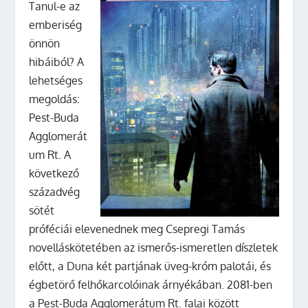
Tanul-e az
emberiség
önnön
hibáiból? A
lehetséges
megoldás:
Pest-Buda
Agglomerát
um Rt. A
következő
századvég
sötét
próféciái elevenednek meg Csepregi Tamás
novelláskötetében az ismerős-ismeretlen díszletek
előtt, a Duna két partjának üveg-króm palotái, és
égbetörő felhőkarcolóinak árnyékában. 2081-ben
a Pest-Buda Agglomerátum Rt. falai között