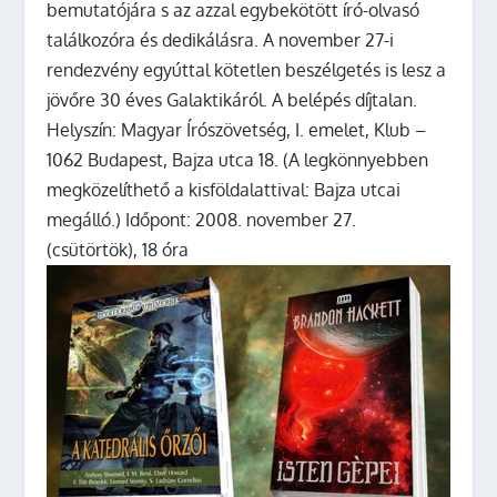
bemutatójára s az azzal egybekötött író-olvasó
találkozóra és dedikálásra. A november 27-i
rendezvény egyúttal kötetlen beszélgetés is lesz a
jövőre 30 éves Galaktikáról. A belépés díjtalan.
Helyszín: Magyar Írószövetség, I. emelet, Klub –
1062 Budapest, Bajza utca 18. (A legkönnyebben
megközelíthető a kisföldalattival: Bajza utcai
megálló.) Időpont: 2008. november 27.
(csütörtök), 18 óra