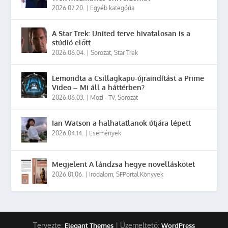
2026.07.20.
|
Egyéb kategória
A Star Trek: United terve hivatalosan is a
stúdió előtt
2026.06.04.
|
Sorozat
,
Star Trek
Lemondta a Csillagkapu-újraindítást a Prime
Video – Mi áll a háttérben?
2026.06.03.
|
Mozi - TV
,
Sorozat
Ian Watson a halhatatlanok útjára lépett
2026.04.14.
|
Események
Megjelent A lándzsa hegye novelláskötet
2026.01.06.
|
Irodalom
,
SFPortal Könyvek
Tervezte:
| Üzemeltető:
Elegant Themes
WordPress