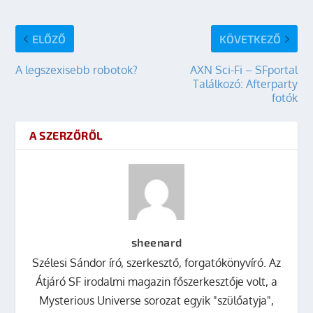
ELŐZŐ
KÖVETKEZŐ
A legszexisebb robotok?
AXN Sci-Fi – SFportal
Találkozó: Afterparty
fotók
A SZERZŐRŐL
sheenard
Szélesi Sándor író, szerkesztő, forgatókönyvíró. Az
Átjáró SF irodalmi magazin főszerkesztője volt, a
Mysterious Universe sorozat egyik "szülőatyja",