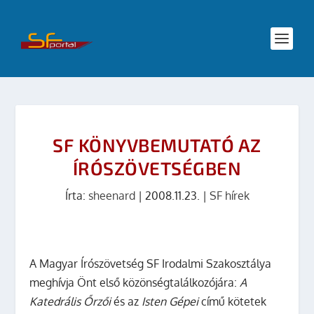
SF KÖNYVBEMUTATÓ AZ
ÍRÓSZÖVETSÉGBEN
Írta:
sheenard
|
2008.11.23.
|
SF hírek
A Magyar Írószövetség SF Irodalmi Szakosztálya
meghívja Önt első közönségtalálkozójára:
A
Katedrális Őrzői
és az
Isten Gépei
című kötetek