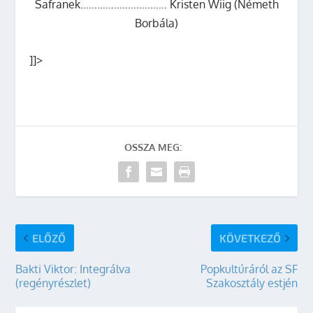
Safranek…………………………. Kristen Wiig (Németh
Borbála)
]]>
OSSZA MEG:
ELŐZŐ
KÖVETKEZŐ
Bakti Viktor: Integrálva
Popkultúráról az SF
(regényrészlet)
Szakosztály estjén