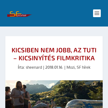
KICSIBEN NEM JOBB, AZ TUTI
– KICSINYÍTÉS FILMKRITIKA
Írta:
sheenard
|
2018.01.16.
|
Mozi
,
SF hírek