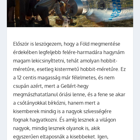
Először is leszögezem, hogy a Föld megmentése
érdekében legfeljebb felére-harmadára hagynám
magam lekicsinyíttetni, tehát amolyan hobbit-
méretűre, esetleg kistermetű hobbit-méretűre. Ez
a 12 centis magasság már félelmetes, és nem
csupán azért, mert a Gellért-hegy
megmászhatatlanul óriási lenne, és a fene se akar
a csótányokkal bírkózni, hanem mert a
kisemberek mindig is a nagyok szívességére
fognak hagyatkozni. És amíg lesznek a világon
nagyok, mindig lesznek olyanok is, akik
egyszerűen eltaposnák a kisebbeket. Igen,