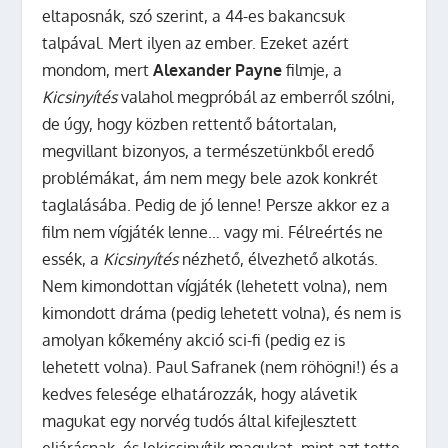
eltaposnák, szó szerint, a 44-es bakancsuk
talpával. Mert ilyen az ember. Ezeket azért
mondom, mert
Alexander Payne
filmje, a
Kicsinyítés
valahol megpróbál az emberről szólni,
de úgy, hogy közben rettentő bátortalan,
megvillant bizonyos, a természetünkből eredő
problémákat, ám nem megy bele azok konkrét
taglalásába. Pedig de jó lenne! Persze akkor ez a
film nem vígjáték lenne… vagy mi. Félreértés ne
essék, a
Kicsinyítés
nézhető, élvezhető alkotás.
Nem kimondottan vígjáték (lehetett volna), nem
kimondott dráma (pedig lehetett volna), és nem is
amolyan kőkemény akció sci-fi (pedig ez is
lehetett volna). Paul Safranek (nem röhögni!) és a
kedves felesége elhatározzák, hogy alávetik
magukat egy norvég tudós által kifejlesztett
eljárásnak, és lekicsinyítik magukat, mint azt tette