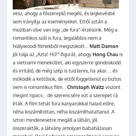
vesz, ahogy a főszereplő megéli, és legkevésbé
sem irányítja az eseményeket. Ettől aztán a
moziban ülve van egy „de fura”-érzésünk. Még a
romantikus szál is fura, legalábbis nem a
hollywoodi filmekből megszokott…
Matt Damon
jól tolja az „Azta! Hű!”-figurát, ahogy
Hong Chau
is
a vietnami menekültet, aki egyszerre gondoskodó
és irritáló, de még szép is tud lenni, ha akar…. és
működik a kettősük, de ettől függetlenül ez biztos
nem is romantikus film…
Christoph Waltz
viszont
megint ripacs… de szerencsére ezt a szerepet rá
írták. A film tehát fura kanyarokkal halad előre,
néha kiszámítottan, néha kiszámíthatatlanul. A
sztori mindenesetre megáll a lábán, jól
összerakták, a látvány amolyan babaházasan