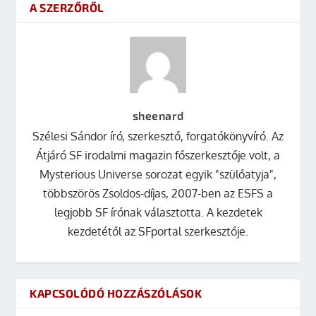
A SZERZŐRŐL
sheenard
Szélesi Sándor író, szerkesztő, forgatókönyvíró. Az
Átjáró SF irodalmi magazin főszerkesztője volt, a
Mysterious Universe sorozat egyik "szülőatyja",
többszörös Zsoldos-díjas, 2007-ben az ESFS a
legjobb SF írónak választotta. A kezdetek
kezdetétől az SFportal szerkesztője.
KAPCSOLÓDÓ HOZZÁSZÓLÁSOK