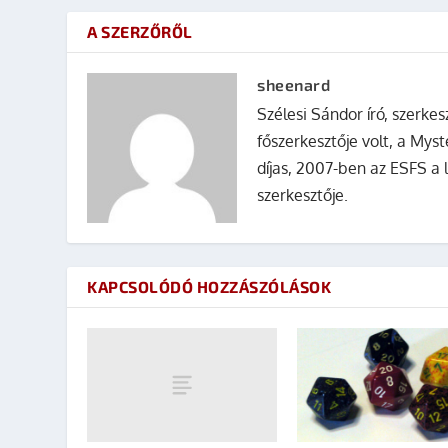
A SZERZŐRŐL
sheenard
Szélesi Sándor író, szerke
főszerkesztője volt, a Mys
díjas, 2007-ben az ESFS a 
szerkesztője.
KAPCSOLÓDÓ HOZZÁSZÓLÁSOK