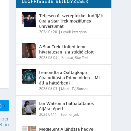
LEGFRISSEBB BEJEGYZÉSEK
Teljesen új szereplőkkel indítják
újra a Star Trek mozifilmes
univerzumát
2026.07.20.
|
Egyéb kategória
A Star Trek: United terve
hivatalosan is a stúdió előtt
2026.06.04.
|
Sorozat
,
Star Trek
Lemondta a Csillagkapu-
újraindítást a Prime Video – Mi
áll a háttérben?
2026.06.03.
|
Mozi - TV
,
Sorozat
Ian Watson a halhatatlanok
Ő
útjára lépett
2026.04.14.
|
Események
mber
18-án
Megjelent A lándzsa hegye