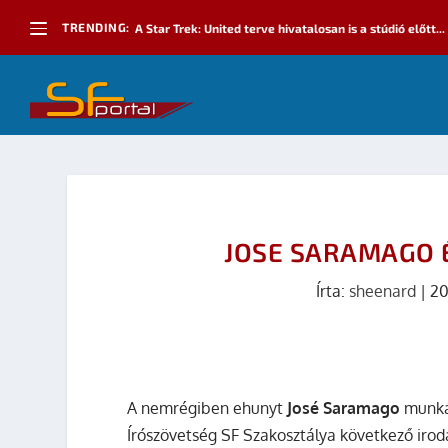
TRENDING:
A Star Trek: United terve hivatalosan is a stúdió előtt...
JOSE SARAMAGO 
Írta:
sheenard
|
20
A nemrégiben ehunyt
José Saramago
munkás
Írószövetség SF Szakosztálya következő irod