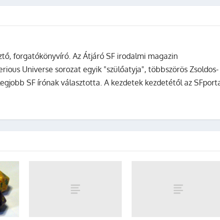
sztő, forgatókönyvíró. Az Átjáró SF irodalmi magazin
terious Universe sorozat egyik "szülőatyja", többszörös Zsoldos-
legjobb SF írónak választotta. A kezdetek kezdetétől az SFport