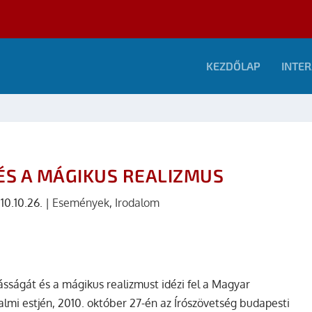
KEZDŐLAP
INTER
ÉS A MÁGIKUS REALIZMUS
10.10.26.
|
Események
,
Irodalom
ságát és a mágikus realizmust idézi fel a Magyar
almi estjén, 2010. október 27-én az Írószövetség budapesti