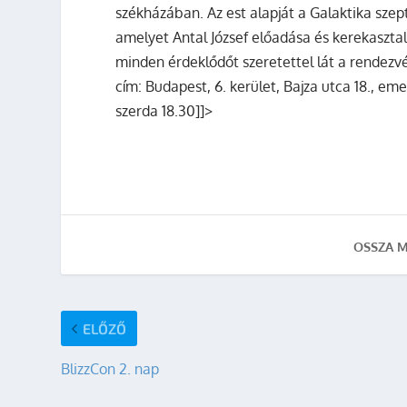
székházában. Az est alapját a Galaktika sz
amelyet Antal József előadása és kerekaszta
minden érdeklődőt szeretettel lát a rendezv
cím: Budapest, 6. kerület, Bajza utca 18., eme
szerda 18.30]]>
OSSZA M
ELŐZŐ
BlizzCon 2. nap