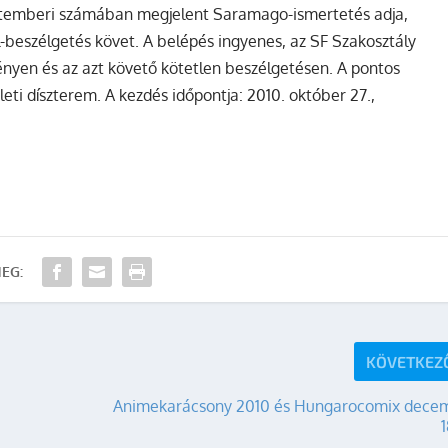
eptemberi számában megjelent Saramago-ismertetés adja,
l-beszélgetés követ. A belépés ingyenes, az SF Szakosztály
ényen és az azt követő kötetlen beszélgetésen. A pontos
leti díszterem. A kezdés időpontja: 2010. október 27.,
EG:
KÖVETKEZ
Animekarácsony 2010 és Hungarocomix dece