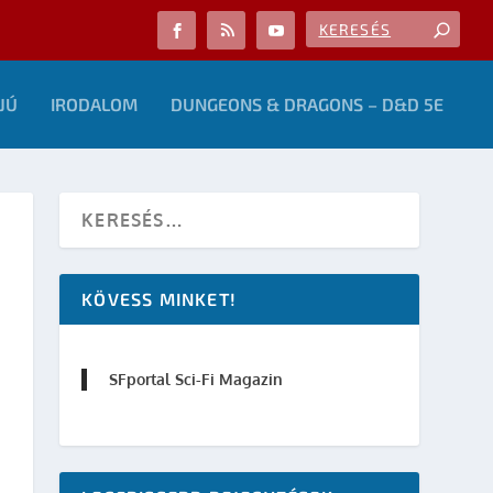
JÚ
IRODALOM
DUNGEONS & DRAGONS – D&D 5E
KÖVESS MINKET!
SFportal Sci-Fi Magazin