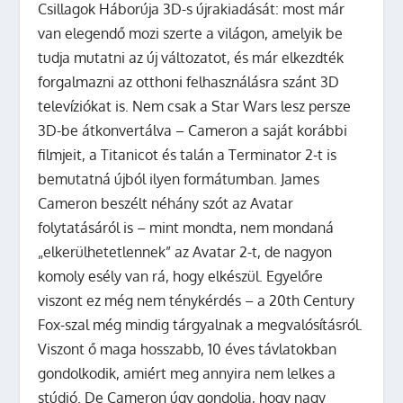
Csillagok Háborúja 3D-s újrakiadását: most már
van elegendő mozi szerte a világon, amelyik be
tudja mutatni az új változatot, és már elkezdték
forgalmazni az otthoni felhasználásra szánt 3D
televíziókat is. Nem csak a Star Wars lesz persze
3D-be átkonvertálva – Cameron a saját korábbi
filmjeit, a Titanicot és talán a Terminator 2-t is
bemutatná újból ilyen formátumban. James
Cameron beszélt néhány szót az Avatar
folytatásáról is – mint mondta, nem mondaná
„elkerülhetetlennek” az Avatar 2-t, de nagyon
komoly esély van rá, hogy elkészül. Egyelőre
viszont ez még nem ténykérdés – a 20th Century
Fox-szal még mindig tárgyalnak a megvalósításról.
Viszont ő maga hosszabb, 10 éves távlatokban
gondolkodik, amiért meg annyira nem lelkes a
stúdió. De Cameron úgy gondolja, hogy nagy