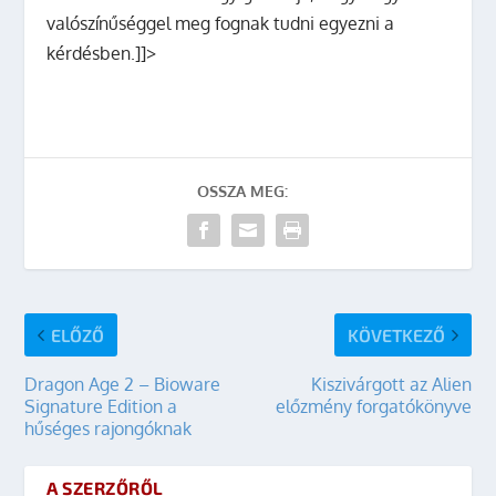
valószínűséggel meg fognak tudni egyezni a
kérdésben.]]>
OSSZA MEG:
ELŐZŐ
KÖVETKEZŐ
Dragon Age 2 – Bioware
Kiszivárgott az Alien
Signature Edition a
előzmény forgatókönyve
hűséges rajongóknak
A SZERZŐRŐL