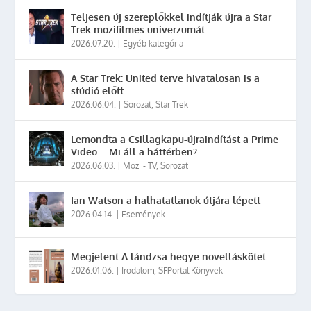
Teljesen új szereplőkkel indítják újra a Star
Trek mozifilmes univerzumát
2026.07.20.
|
Egyéb kategória
A Star Trek: United terve hivatalosan is a
stúdió előtt
2026.06.04.
|
Sorozat
,
Star Trek
Lemondta a Csillagkapu-újraindítást a Prime
Video – Mi áll a háttérben?
2026.06.03.
|
Mozi - TV
,
Sorozat
Ian Watson a halhatatlanok útjára lépett
2026.04.14.
|
Események
Megjelent A lándzsa hegye novelláskötet
2026.01.06.
|
Irodalom
,
SFPortal Könyvek