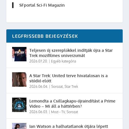
SFportal Sci-Fi Magazin
LEGFRISSEBB BEJEGYZÉSEK
Teljesen új szereplőkkel indítják újra a Star
Trek mozifilmes univerzumát
2026.07.20.
|
Egyéb kategória
A Star Trek: United terve hivatalosan is a
stúdió előtt
2026.06.04.
|
Sorozat
,
Star Trek
Lemondta a Csillagkapu-újraindítást a Prime
Video – Mi áll a háttérben?
2026.06.03.
|
Mozi - TV
,
Sorozat
Ian Watson a halhatatlanok útjára lépett