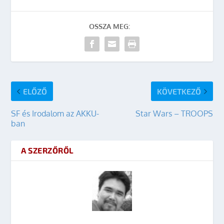
OSSZA MEG:
ELŐZŐ
KÖVETKEZŐ
SF és Irodalom az AKKU-
Star Wars – TROOPS
ban
A SZERZŐRŐL