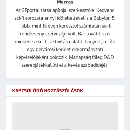
Merras
Az SFportal társalapítója, szerkesztője. Kedvenc
sci-fi sorozata ennyi idő elteltével is a Babylon 5.
Több, mint 15 éven keresztül számtalan sci-fi
rendezvény szervezője volt. Bár továbbra is
mindene a sci-fi, aktivitása alább hagyott, mióta
egy belvárosi kerület önkormányzati
képviselőjeként dolgozik. Manapság főleg D&D
szerepjátékkal üti el a kevés szabadidejét.
KAPCSOLÓDÓ HOZZÁSZÓLÁSOK