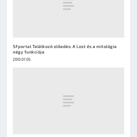
SFportal Találkozó előadás: A Lost és a mitológia
négy funkciója
2010.07.05.