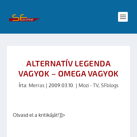
ALTERNATÍV LEGENDA
VAGYOK – OMEGA VAGYOK
Írta:
Merras
|
2009.03.10.
|
Mozi - TV
,
SFblogs
Olvasd el a kritikáját!]]>