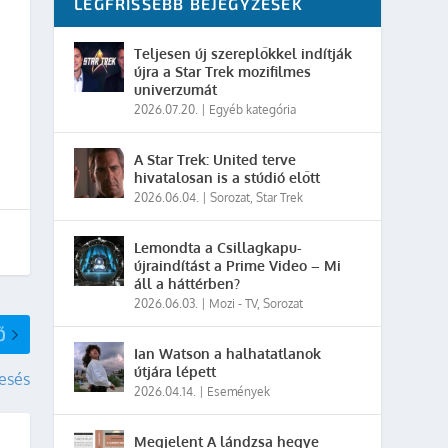
LEGFRISSEBB BEJEGYZÉSEK
Teljesen új szereplőkkel indítják
újra a Star Trek mozifilmes
univerzumát
2026.07.20.
|
Egyéb kategória
A Star Trek: United terve
hivatalosan is a stúdió előtt
2026.06.04.
|
Sorozat
,
Star Trek
Lemondta a Csillagkapu-
újraindítást a Prime Video – Mi
áll a háttérben?
2026.06.03.
|
Mozi - TV
,
Sorozat
Ő
Ian Watson a halhatatlanok
útjára lépett
esés
2026.04.14.
|
Események
Megjelent A lándzsa hegye