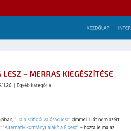
KEZDŐLAP
INTER
G LESZ – MERRAS KIEGÉSZÍTÉSE
.11.26.
|
Egyéb kategória
gjában,
"Ha a scifiből valóság lesz"
címmel. Hát nem azért
t:
"Alternatív kormányt alakít a Fidesz"
– hozta le ma az