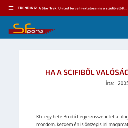
TRENDING:
A Star Trek: United terve hivatalosan is a stúdió előtt...
HA A SCIFIBŐL VALÓSÁ
Írta:
|
2005
Kb. egy hete Brod írt egy szösszenetet a blo
mondom, kezdem én is összepisilni magama