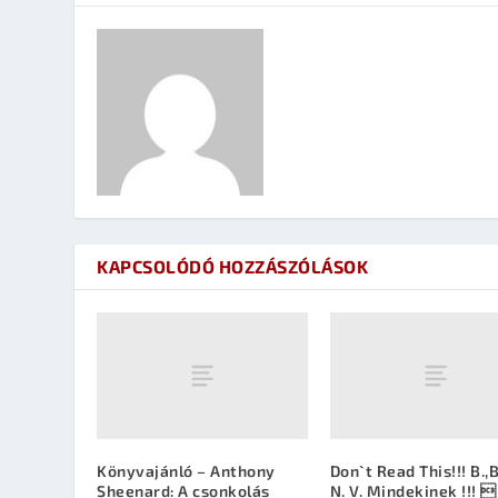
KAPCSOLÓDÓ HOZZÁSZÓLÁSOK
Könyvajánló – Anthony
Don`t Read This!!! B.,B
Sheenard: A csonkolás
N. V. Mindekinek !!! 