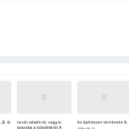
.,B. &
Levél odaátról, vagyis
Az építészet története 8.
igazság a túloldalról A