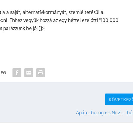
lítja a saját, alternatívkormányát, szemléltetésül a
dni. Ehhez vegyük hozzá az egy héttel ezelőtti "100.000
 parázzunk be jól.]]>
EG:
KÖVETKEZ
Apám, borogass Nr.2. – hó