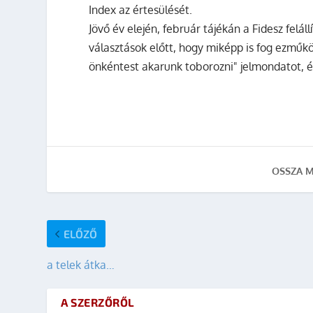
Index az értesülését.
Jövő év elején, február tájékán a Fidesz felál
választások előtt, hogy miképp is fog ezműkö
önkéntest akarunk toborozni" jelmondatot, és
OSSZA M
ELŐZŐ
a telek átka…
A SZERZŐRŐL