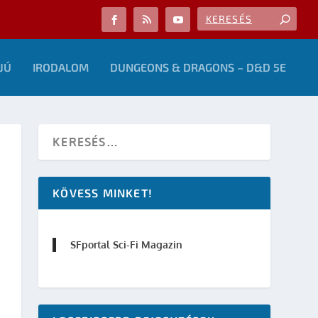
JÚ
IRODALOM
DUNGEONS & DRAGONS – D&D 5E
KÖVESS MINKET!
SFportal Sci-Fi Magazin