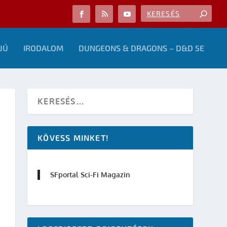
JÚ
IRODALOM
DUNGEONS & DRAGONS – D&D 5E
KÖVESS MINKET!
SFportal Sci-Fi Magazin