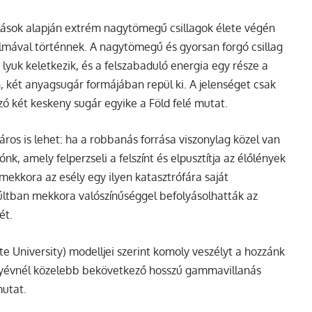
lások alapján extrém nagytömegű csillagok élete végén
mával történnek. A nagytömegű és gyorsan forgó csillag
yuk keletkezik, és a felszabaduló energia egy része a
n, két anyagsugár formájában repül ki. A jelenséget csak
ó két keskeny sugár egyike a Föld felé mutat.
os is lehet: ha a robbanás forrása viszonylag közel van
k, amely felperzseli a felszínt és elpusztítja az élőlények
mekkora az esély egy ilyen katasztrófára saját
últban mekkora valószínűséggel befolyásolhatták az
ét.
e University) modelljei szerint komoly veszélyt a hozzánk
ényévnél közelebb bekövetkező hosszú gammavillanás
mutat.