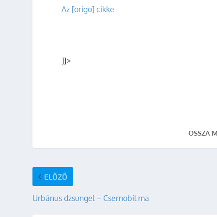
Az [origo] cikke
]]>
OSSZA M
ELŐZŐ
Urbánus dzsungel – Csernobil ma