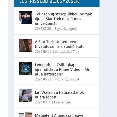
LEGFRISSEBB BEJEGYZÉSEK
Teljesen új szereplőkkel indítják
újra a Star Trek mozifilmes
univerzumát
2026.07.20.
|
Egyéb kategória
A Star Trek: United terve
hivatalosan is a stúdió előtt
2026.06.04.
|
Sorozat
,
Star Trek
Lemondta a Csillagkapu-
újraindítást a Prime Video – Mi
áll a háttérben?
2026.06.03.
|
Mozi - TV
,
Sorozat
Ian Watson a halhatatlanok
útjára lépett
2026.04.14.
|
Események
Megjelent A lándzsa hegye