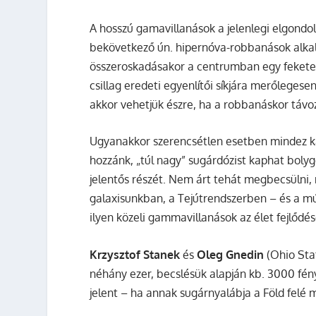
A hosszú gamavillanások a jelenlegi elgondo
bekövetkező ún. hipernóva-robbanások alkal
összeroskadásakor a centrumban egy fekete l
csillag eredeti egyenlítői síkjára merőlegese
akkor vehetjük észre, ha a robbanáskor távoz
Ugyanakkor szerencsétlen esetben mindez kár
hozzánk, „túl nagy” sugárdózist kaphat bolygón
jelentős részét. Nem árt tehát megbecsülni, 
galaxisunkban, a Tejútrendszerben – és a m
ilyen közeli gammavillanások az élet fejlődés
Krzysztof Stanek
és
Oleg Gnedin
(Ohio Stat
néhány ezer, becslésük alapján kb. 3000 f
jelent – ha annak sugárnyalábja a Föld felé 