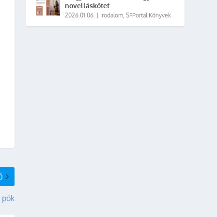
novelláskötet
2026.01.06.
|
Irodalom
,
SFPortal Könyvek
Ő
 pók