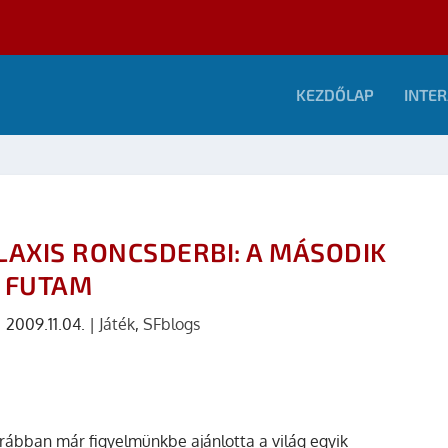
KEZDŐLAP
INTER
LAXIS RONCSDERBI: A MÁSODIK
FUTAM
|
2009.11.04.
|
Játék
,
SFblogs
rábban már figyelmünkbe ajánlotta a világ egyik