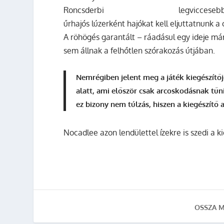
legviccesebb
űrhajós lúzerként hajókat kell eljuttatnunk 
A röhögés garantált – ráadásul egy ideje má
sem állnak a felhőtlen szórakozás útjában.
Nemrégiben jelent meg a játék kiegészítőj
alatt, ami először csak arcoskodásnak tűn
ez bizony nem túlzás, hiszen a kiegészítő
Nocadlee azon lendülettel ízekre is szedi a k
OSSZA M