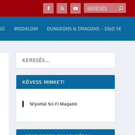
JÚ
IRODALOM
DUNGEONS & DRAGONS – D&D 5E
KÖVESS MINKET!
SFportal Sci-Fi Magazin