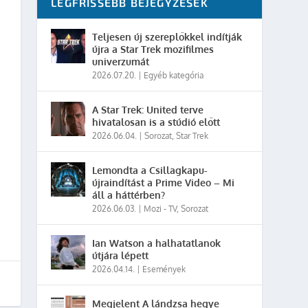
LEGFRISSEBB BEJEGYZÉSEK
Teljesen új szereplőkkel indítják
újra a Star Trek mozifilmes
univerzumát
2026.07.20.
|
Egyéb kategória
A Star Trek: United terve
hivatalosan is a stúdió előtt
2026.06.04.
|
Sorozat
,
Star Trek
Lemondta a Csillagkapu-
újraindítást a Prime Video – Mi
áll a háttérben?
2026.06.03.
|
Mozi - TV
,
Sorozat
Ian Watson a halhatatlanok
útjára lépett
2026.04.14.
|
Események
Megjelent A lándzsa hegye