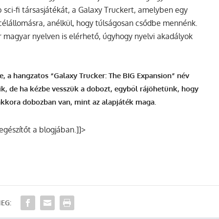
 sci-fi társasjátékát, a Galaxy Truckert, amelyben egy
a célállomásra, anélkül, hogy túlságosan csődbe mennénk.
r magyar nyelven is elérhető, úgyhogy nyelvi akadályok
e, a hangzatos “Galaxy Trucker: The BIG Expansion” név
ik, de ha kézbe vesszük a dobozt, egyből rájöhetünk, hogy
 akkora dobozban van, mint az alapjáték maga.
iegészítőt a blogjában.]]>
EG: