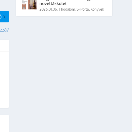
novelláskötet
2026.01.06.
|
Irodalom
,
SFPortal Könyvek
Ő
ozzá?