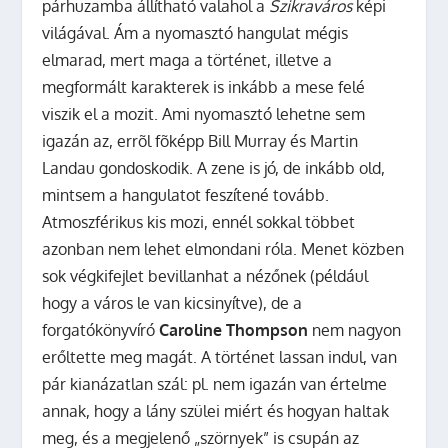
párhuzamba állítható valahol a
Szikraváros
képi
világával. Ám a nyomasztó hangulat mégis
elmarad, mert maga a történet, illetve a
megformált karakterek is inkább a mese felé
viszik el a mozit. Ami nyomasztó lehetne sem
igazán az, errõl fõképp Bill Murray és Martin
Landau gondoskodik. A zene is jó, de inkább old,
mintsem a hangulatot feszítené tovább.
Atmoszférikus kis mozi, ennél sokkal többet
azonban nem lehet elmondani róla. Menet közben
sok végkifejlet bevillanhat a nézőnek (például
hogy a város le van kicsinyítve), de a
forgatókönyvíró
Caroline Thompson
nem nagyon
erőltette meg magát. A történet lassan indul, van
pár kianázatlan szál: pl. nem igazán van értelme
annak, hogy a lány szülei miért és hogyan haltak
meg, és a megjelenő „szörnyek” is csupán az