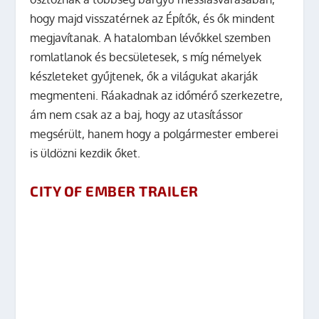
hogy majd visszatérnek az Építők, és ők mindent
megjavítanak. A hatalomban lévőkkel szemben
romlatlanok és becsületesek, s míg némelyek
készleteket gyűjtenek, ők a világukat akarják
megmenteni. Ráakadnak az időmérő szerkezetre,
ám nem csak az a baj, hogy az utasítássor
megsérült, hanem hogy a polgármester emberei
is üldözni kezdik őket.
CITY OF EMBER TRAILER