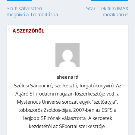
Sci-fi szilveszteri
Star Trek film IMAX
meghívó a Trombitásba
mozikban is
A SZERZŐRŐL
sheenard
Szélesi Sándor író, szerkesztő, forgatókönyvíró. Az
Átjáró SF irodalmi magazin főszerkesztője volt, a
Mysterious Universe sorozat egyik "szülőatyja",
többszörös Zsoldos-díjas, 2007-ben az ESFS a
legjobb SF írónak választotta. A kezdetek
kezdetétől az SFportal szerkesztője.