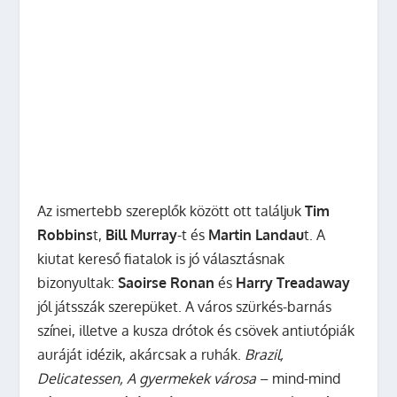
Az ismertebb szereplők között ott találjuk
Tim
Robbins
t,
Bill Murray
-t és
Martin Landau
t. A
kiutat kereső fiatalok is jó választásnak
bizonyultak:
Saoirse Ronan
és
Harry Treadaway
jól játsszák szerepüket. A város szürkés-barnás
színei, illetve a kusza drótok és csövek antiutópiák
auráját idézik, akárcsak a ruhák.
Brazil,
Delicatessen, A gyermekek városa
– mind-mind