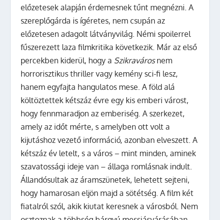
előzetesek alapján érdemesnek tűnt megnézni. A
szereplőgárda is ígéretes, nem csupán az
előzetesen adagolt látványvilág. Némi spoilerrel
fűszerezett laza filmkritika következik.
Már az első
percekben kiderül, hogy a
Szikraváros
nem
horrorisztikus thriller vagy kemény sci-fi lesz,
hanem egyfajta hangulatos mese. A föld alá
költöztettek kétszáz évre egy kis emberi várost,
hogy fennmaradjon az emberiség. A szerkezet,
amely az időt mérte, s amelyben ott volt a
kijutáshoz vezető információ, azonban elveszett. A
kétszáz év letelt, s a város – mint minden, aminek
szavatossági ideje van – állaga romlásnak indult.
Állandósultak az áramszünetek, lehetett sejteni,
hogy hamarosan eljön majd a sötétség. A film két
fiatalról szól, akik kiutat keresnek a városból. Nem
osztoznak a többség bárgyú messiásvárásában,