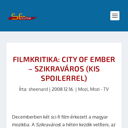
FILMKRITIKA: CITY OF EMBER
– SZIKRAVÁROS (KIS
SPOILERREL)
Írta:
sheenard
|
2008.12.16.
|
Mozi
,
Mozi - TV
Decemberben két sci-fi film érkezett a magyar
mozikba. A
Szikraváros
t a héten kezdik vetíteni, az