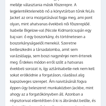
melléje választania másik főszerepre. A
legjelentéktelenebb nő a könyvtárban tűnik fel,és
Jacket az orra mozgatásával fogja meg, ami pont
olyan, mint ahatvanas évekbeli női főszereplőé.
Isabelle Bigelow-val (Nicole Kidman)csupán egy
baj van: ő egy boszorkány, és történetesen a
boszorkányságaelől menekül. Szeretne
beilleszkedni a társadalomba, amit sem
varázslóapja, sem boszi nagynénjei nem értenek
meg. Érdekes módon erről szólt a hatvanas
évekbeli sorozat is, így aztánIsabelle-nek nem kell
sokat erölködnie a forgatáson, ráadásul alig
kapszöveges szerepet. Ám naivitásánál fogva
éppen úgy beleszeret munkaközben Jackbe, mint
ahogy az a forgatókönyvben áll. Azonban a
régisztorival ellentétben ő ki is ábrándul belőle, és