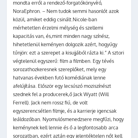
mondta erről a rendező-forgatókönyvíró,
NoraEphron. – Nem tudok semmi hasonlót azok
közül, amiket eddig csinált.Nicole-ban
mérhetetlen érzelmi mélység és szellemi
kapacitás van, és,mint minden nagy színész,
hihetetlenül keményen dolgozik azért, hogyúgy
tűnjön: ezt a szerepet a kisujjából rázta ki.” A sztori
végtelenül egyszerű: film a filmben. Egy tévés
sorozathozkeresnek szereplőket, mely egy
hatvanas években futó komédiának lenne
afelújítása. Először egy lecsúszó moziszínészt
szednek fel a producerek,ő Jack Wyatt (Will
Ferrell). Jack nem rossz fiú, de volt
egyszerencsétlen filmje, és a karrierje igencsak
leáldozóban. Nyomulósmenedzsere megfűzi, hogy
keménynek kell lennie és ő a legfontosabb arca
sorozatban, ezért aztán egy jelentéktelen nőt kell