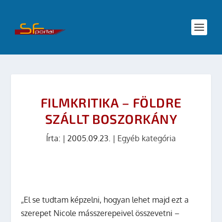
FILMKRITIKA – FÖLDRE
SZÁLLT BOSZORKÁNY
Írta:
|
2005.09.23.
|
Egyéb kategória
„El se tudtam képzelni, hogyan lehet majd ezt a
szerepet Nicole másszerepeivel összevetni –