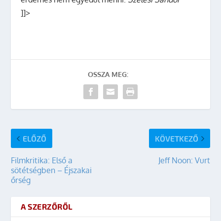
]]>
OSSZA MEG:
ELŐZŐ
KÖVETKEZŐ
Filmkritika: Első a
Jeff Noon: Vurt
sötétségben – Éjszakai
őrség
A SZERZŐRŐL