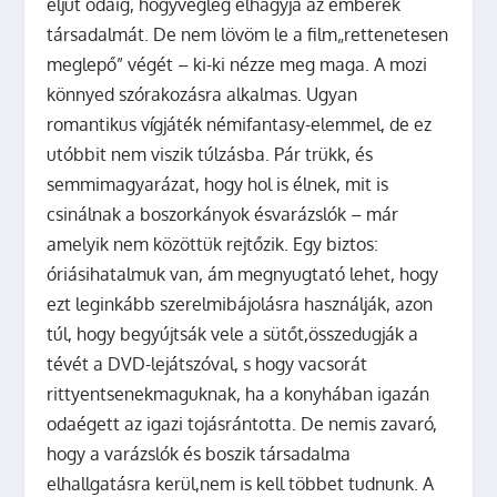
eljut odáig, hogyvégleg elhagyja az emberek
társadalmát. De nem lövöm le a film„rettenetesen
meglepő” végét – ki-ki nézze meg maga. A mozi
könnyed szórakozásra alkalmas. Ugyan
romantikus vígjáték némifantasy-elemmel, de ez
utóbbit nem viszik túlzásba. Pár trükk, és
semmimagyarázat, hogy hol is élnek, mit is
csinálnak a boszorkányok ésvarázslók – már
amelyik nem közöttük rejtőzik. Egy biztos:
óriásihatalmuk van, ám megnyugtató lehet, hogy
ezt leginkább szerelmibájolásra használják, azon
túl, hogy begyújtsák vele a sütőt,összedugják a
tévét a DVD-lejátszóval, s hogy vacsorát
rittyentsenekmaguknak, ha a konyhában igazán
odaégett az igazi tojásrántotta. De nemis zavaró,
hogy a varázslók és boszik társadalma
elhallgatásra kerül,nem is kell többet tudnunk. A