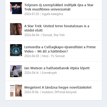
Teljesen új szereplőkkel indítják újra a Star
Trek mozifilmes univerzumát
2026.07.20.
|
Egyéb kategória
A Star Trek: United terve hivatalosan is a
stúdió előtt
2026.06.04.
|
Sorozat
,
Star Trek
Lemondta a Csillagkapu-újraindítást a Prime
Video – Mi áll a háttérben?
2026.06.03.
|
Mozi - TV
,
Sorozat
Ian Watson a halhatatlanok útjára lépett
2026.04.14.
|
Események
Megjelent A lándzsa hegye novelláskötet
2026.01.06.
|
Irodalom
,
SFPortal Könyvek