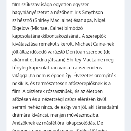
film szűkszavúsága egyetlen egyszer
hagyhiányérzetet a nézőben: Iris Smythson
színésznő (Shirley MacLaine) ésaz apa, Nigel
Bigelow (Michael Caine) bimbózó
kapcsolatánakkibontakozásánál. A szereplők
kiválasztása remekül sikerült, Michael Caine-nek
jóll állaz idősödő varázsló Don Juan szerepe (de
akármit el tudna játszani),Shirley MacLaine meg
tényleg kapcsolatban van a transzcendens
világgal,ha nem is éppen így. Élvezetes örömjáték
nekik is, és természetesen afőszereplőknek is a
film. A díszletek rózsaszínűek, és az életben
afőzésen és a nézettségi csúcs elérésén kívül
semmi nehéz nincs, de ezígy van jól, aki társadalmi
drámára kíváncsi, menjen művészmoziba.
Anézőknek ez másfél óra kikapcsolódás. De
érdemes nem egyedül menni.
Szélesi Sándor