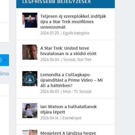
LEGFRISSEBB BEJEGYZÉSEK
Teljesen új szereplőkkel indítják
újra a Star Trek mozifilmes
univerzumát
2026.07.20.
|
Egyéb kategória
A Star Trek: United terve
hivatalosan is a stúdió előtt
Ő
2026.06.04.
|
Sorozat
,
Star Trek
száma
Lemondta a Csillagkapu-
újraindítást a Prime Video – Mi
áll a háttérben?
2026.06.03.
|
Mozi - TV
,
Sorozat
Ian Watson a halhatatlanok
útjára lépett
2026.04.14.
|
Események
Megjelent A lándzsa hegye