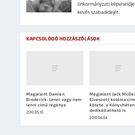
önkormányzati képviselője
kevés szabadidejét.
KAPCSOLÓDÓ HOZZÁSZÓLÁSOK
Megjelent Damien
Megjelent Jack McDev
Broderick: Lenni vagy nem
Elveszett kolónia cím
lenni című regénye
kötete, a Könyvhéten
dedikáltatható is
2010.05.10.
2010.06.04.