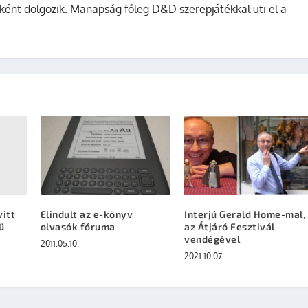
ként dolgozik. Manapság főleg D&D szerepjátékkal üti el a
itt
Elindult az e-könyv
Interjú Gerald Home-mal,
ű
olvasók fóruma
az Átjáró Fesztivál
vendégével
2011.05.10.
2021.10.07.