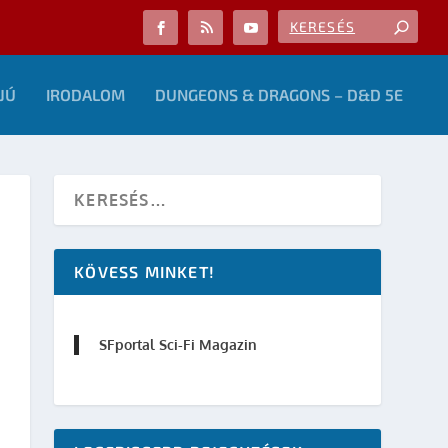
JÚ
IRODALOM
DUNGEONS & DRAGONS – D&D 5E
KÖVESS MINKET!
SFportal Sci-Fi Magazin