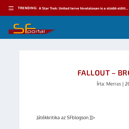
TRENDING:
A Star Trek: United terve hivatalosan is a stúdió előtt...
FALLOUT – B
Írta:
Merras
|
2
Játékkritika az SFblogson.]]>