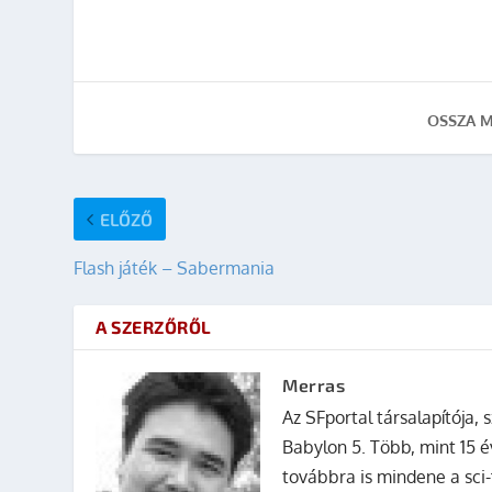
OSSZA M
ELŐZŐ
Flash játék – Sabermania
A SZERZŐRŐL
Merras
Az SFportal társalapítója, s
Babylon 5. Több, mint 15 é
továbbra is mindene a sci-