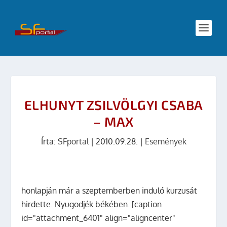
ELHUNYT ZSILVÖLGYI CSABA
– MAX
Írta:
SFportal
|
2010.09.28.
|
Események
honlapján már a szeptemberben induló kurzusát
hirdette. Nyugodjék békében. [caption
id="attachment_6401" align="aligncenter"