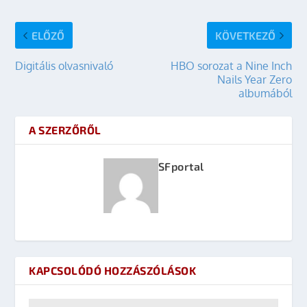
ELŐZŐ
KÖVETKEZŐ
Digitális olvasnivaló
HBO sorozat a Nine Inch
Nails Year Zero
albumából
A SZERZŐRŐL
SFportal
KAPCSOLÓDÓ HOZZÁSZÓLÁSOK