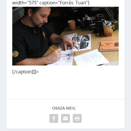
width="575" caption="Forrás: Tuan"]
[/caption]]]>
OSSZA MEG: