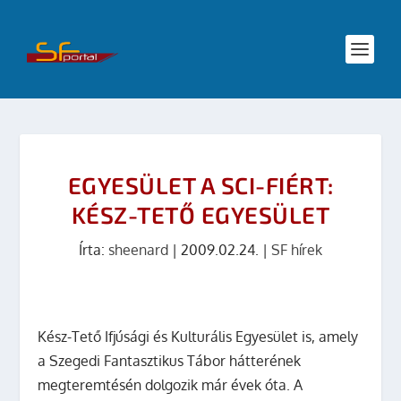
EGYESÜLET A SCI-FIÉRT:
KÉSZ-TETŐ EGYESÜLET
Írta:
sheenard
|
2009.02.24.
|
SF hírek
Kész-Tető Ifjúsági és Kulturális Egyesület is, amely
a Szegedi Fantasztikus Tábor hátterének
megteremtésén dolgozik már évek óta. A