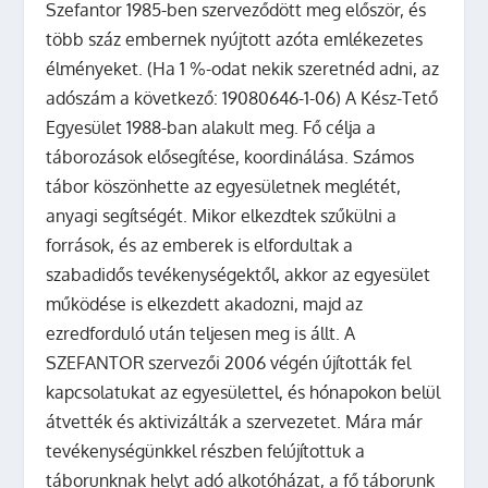
Szefantor 1985-ben szerveződött meg először, és
több száz embernek nyújtott azóta emlékezetes
élményeket. (Ha 1 %-odat nekik szeretnéd adni, az
adószám a következő: 19080646-1-06)
A Kész-Tető
Egyesület 1988-ban alakult meg. Fő célja a
táborozások elősegítése, koordinálása. Számos
tábor köszönhette az egyesületnek meglétét,
anyagi segítségét. Mikor elkezdtek szűkülni a
források, és az emberek is elfordultak a
szabadidős tevékenységektől, akkor az egyesület
működése is elkezdett akadozni, majd az
ezredforduló után teljesen meg is állt. A
SZEFANTOR szervezői 2006 végén újították fel
kapcsolatukat az egyesülettel, és hónapokon belül
átvették és aktivizálták a szervezetet. Mára már
tevékenységünkkel részben felújítottuk a
táborunknak helyt adó alkotóházat, a fő táborunk