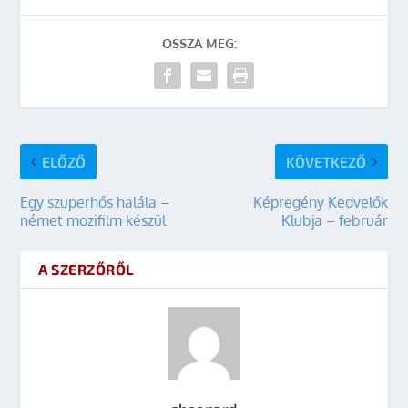
OSSZA MEG:
ELŐZŐ
KÖVETKEZŐ
Egy szuperhős halála –
Képregény Kedvelők
német mozifilm készül
Klubja – február
A SZERZŐRŐL