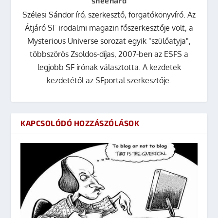
sheenard
Szélesi Sándor író, szerkesztő, forgatókönyvíró. Az
Átjáró SF irodalmi magazin főszerkesztője volt, a
Mysterious Universe sorozat egyik "szülőatyja",
többszörös Zsoldos-díjas, 2007-ben az ESFS a
legjobb SF írónak választotta. A kezdetek
kezdetétől az SFportal szerkesztője.
KAPCSOLÓDÓ HOZZÁSZÓLÁSOK