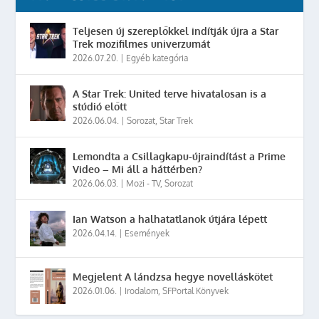
Teljesen új szereplőkkel indítják újra a Star
Trek mozifilmes univerzumát
2026.07.20.
|
Egyéb kategória
A Star Trek: United terve hivatalosan is a
stúdió előtt
2026.06.04.
|
Sorozat
,
Star Trek
Lemondta a Csillagkapu-újraindítást a Prime
Video – Mi áll a háttérben?
2026.06.03.
|
Mozi - TV
,
Sorozat
Ian Watson a halhatatlanok útjára lépett
2026.04.14.
|
Események
Megjelent A lándzsa hegye novelláskötet
2026.01.06.
|
Irodalom
,
SFPortal Könyvek