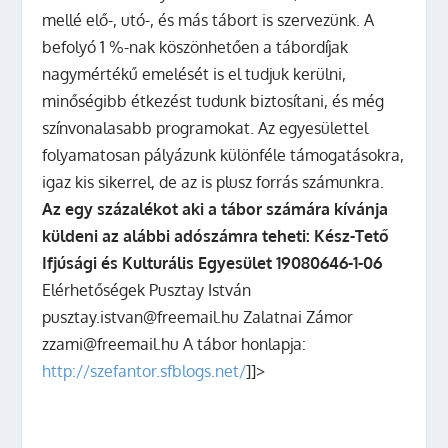
mellé elő-, utó-, és más tábort is szervezünk. A
befolyó 1 %-nak köszönhetően a tábordíjak
nagymértékű emelését is el tudjuk kerülni,
minőségibb étkezést tudunk biztosítani, és még
színvonalasabb programokat. Az egyesülettel
folyamatosan pályázunk különféle támogatásokra,
igaz kis sikerrel, de az is plusz forrás számunkra.
Az egy százalékot aki a tábor számára kívánja
küldeni az alábbi adószámra teheti: Kész-Tető
Ifjúsági és Kulturális Egyesület 19080646-1-06
Elérhetőségek Pusztay István
pusztay.istvan@freemail.hu Zalatnai Zámor
zzami@freemail.hu A tábor honlapja:
http://szefantor.sfblogs.net/
]]>