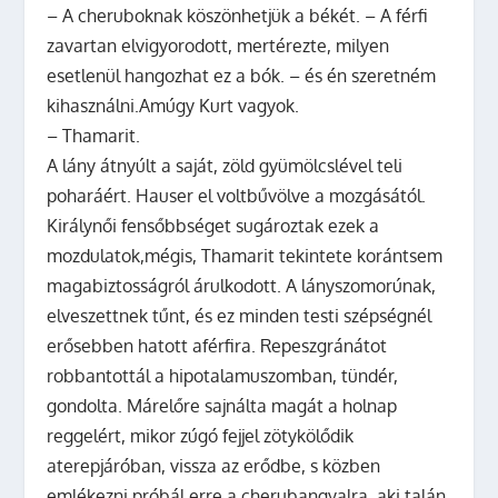
– A cheruboknak köszönhetjük a békét. – A férfi
zavartan elvigyorodott, mertérezte, milyen
esetlenül hangozhat ez a bók. – és én szeretném
kihasználni.Amúgy Kurt vagyok.
– Thamarit.
A lány átnyúlt a saját, zöld gyümölcslével teli
poharáért. Hauser el voltbűvölve a mozgásától.
Királynői fensőbbséget sugároztak ezek a
mozdulatok,mégis, Thamarit tekintete korántsem
magabiztosságról árulkodott. A lányszomorúnak,
elveszettnek tűnt, és ez minden testi szépségnél
erősebben hatott aférfira. Repeszgránátot
robbantottál a hipotalamuszomban, tündér,
gondolta. Márelőre sajnálta magát a holnap
reggelért, mikor zúgó fejjel zötykölődik
aterepjáróban, vissza az erődbe, s közben
emlékezni próbál erre a cherubangyalra, aki talán