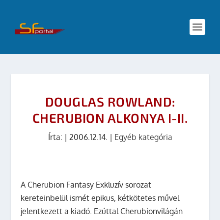
DOUGLAS ROWLAND:
CHERUBION ALKONYA I-II.
Írta:
|
2006.12.14.
|
Egyéb kategória
A Cherubion Fantasy Exkluzív sorozat
kereteinbelül ismét epikus, kétkötetes művel
jelentkezett a kiadó. Ezúttal Cherubionvilágán