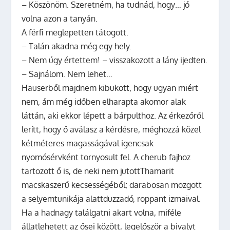
– Köszönöm. Szeretném, ha tudnád, hogy… jó
volna azon a tanyán.
A férfi meglepetten tátogott.
– Talán akadna még egy hely.
– Nem úgy értettem! – visszakozott a lány ijedten.
– Sajnálom. Nem lehet…
Hauserből majdnem kibukott, hogy ugyan miért
nem, ám még időben elharapta akomor alak
láttán, aki ekkor lépett a bárpulthoz. Az érkezőről
lerítt, hogy ő aválasz a kérdésre, méghozzá közel
kétméteres magasságával igencsak
nyomósérvként tornyosult fel. A cherub fajhoz
tartozott ő is, de neki nem jutottThamarit
macskaszerű kecsességéből; darabosan mozgott
a selyemtunikája alattduzzadó, roppant izmaival.
Ha a hadnagy találgatni akart volna, miféle
állatlehetett az ősei között, legelőször a bivalyt