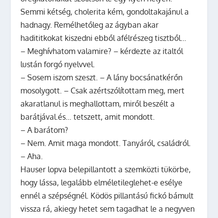
Semmi kétség, cholerita kém, gondoltakajánul a
hadnagy. Remélhetőleg az ágyban akar
hadititkokat kiszedni ebből afélrészeg tisztből…
– Meghívhatom valamire? – kérdezte az italtól
lustán forgó nyelvvel.
– Sosem iszom szeszt. – A lány bocsánatkérőn
mosolygott. – Csak azértszólítottam meg, mert
akaratlanul is meghallottam, miről beszélt a
barátjával.és… tetszett, amit mondott.
– A barátom?
– Nem. Amit maga mondott. Tanyáról, családról.
– Aha.
Hauser lopva belepillantott a szemközti tükörbe,
hogy lássa, legalább elméletileglehet-e esélye
ennél a szépségnél. Ködös pillantású fickó bámult
vissza rá, akiegy hetet sem tagadhat le a negyven