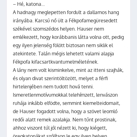
– Hé, katona…
A hadnagy meglepetten fordult a dallamos hang
irányába. Karcsú nő ült a Fékpofamegüresedett
székével szomszédos helyen. Hauser nem
emlékezett, hogy korábbanis látta volna ott, pedig
egy ilyen jelenség fölött biztosan nem siklik el
atekintete. Talán mégis lehetett valami alapja
Fékpofa kifacsartkvantumelméletének.
A lány nem volt kisminkelve, mint az itteni szajhák,
és olyan divat szerintöltözött, melyet a férfi
hirtelenjében nem tudott hová tenni.
Ismeretlenmotívumokkal telehímzett, lenvászon
ruhája inkább elfödte, semmint kiemelteidomait,
de Hauser fogadott volna, hogy a szövet leomló
redői alatt remek azalakja. Nem tűnt prostinak,
ahhoz viszont túl jól nézett ki, hogy kiégett,
öregkatonákat szólítson le egy ilyen helyen.