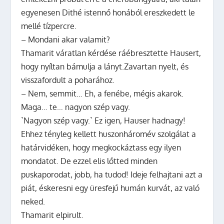
egyenesen Dithé istennő honából ereszkedett le
mellé tízpercre.
– Mondani akar valamit?
Thamarit váratlan kérdése ráébresztette Hausert,
hogy nyíltan bámulja a lányt.Zavartan nyelt, és
visszafordult a poharához.
– Nem, semmit… Eh, a fenébe, mégis akarok.
Maga… te… nagyon szép vagy.
`Nagyon szép vagy.` Ez igen, Hauser hadnagy!
Ehhez tényleg kellett huszonháromév szolgálat a
határvidéken, hogy megkockáztass egy ilyen
mondatot. De ezzel elis lőtted minden
puskaporodat, jobb, ha tudod! Ideje felhajtani azt a
piát, éskeresni egy üresfejű humán kurvát, az való
neked.
Thamarit elpirult.