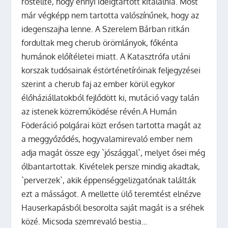
röstellte, hogy ennyi ideigtartott kitalálnia. Most
már végképp nem tartotta valószínűnek, hogy az
idegenszajha lenne. A Szerelem Bárban ritkán
fordultak meg cherub örömlányok, főkénta
humánok előítéletei miatt. A Katasztrófa utáni
korszak tudósainak éstörténetíróinak feljegyzései
szerint a cherub faj az ember körül egykor
élőháziállatokból fejlődött ki, mutáció vagy talán
az istenek közreműködése révén.A Humán
Föderáció polgárai közt erősen tartotta magát az
a meggyőződés, hogyvalamirevaló ember nem
adja magát össze egy `jószággal`, melyet ősei még
ólbantartottak. Kivételek persze mindig akadtak,
`perverzek`, akik éppenséggelizgatónak találták
ezt a másságot. A mellette ülő teremtést elnézve
Hauserkapásból besorolta saját magát is a sréhek
közé. Micsoda szemrevaló bestia…