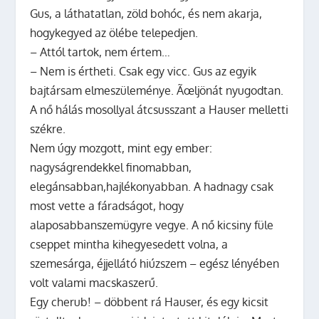
Gus, a láthatatlan, zöld bohóc, és nem akarja,
hogykegyed az ölébe telepedjen.
– Attól tartok, nem értem…
– Nem is értheti. Csak egy vicc. Gus az egyik
bajtársam elmeszüleménye. Ãœljönát nyugodtan.
A nő hálás mosollyal átcsusszant a Hauser melletti
székre.
Nem úgy mozgott, mint egy ember:
nagyságrendekkel finomabban,
elegánsabban,hajlékonyabban. A hadnagy csak
most vette a fáradságot, hogy
alaposabbanszemügyre vegye. A nő kicsiny füle
cseppet mintha kihegyesedett volna, a
szemesárga, éjjellátó hiúzszem – egész lényében
volt valami macskaszerű.
Egy cherub! – döbbent rá Hauser, és egy kicsit