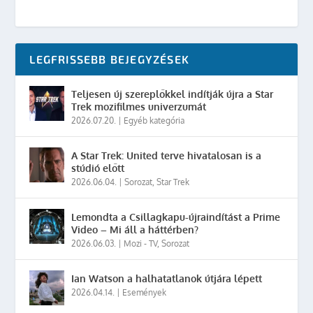
LEGFRISSEBB BEJEGYZÉSEK
Teljesen új szereplőkkel indítják újra a Star
Trek mozifilmes univerzumát
2026.07.20.
|
Egyéb kategória
A Star Trek: United terve hivatalosan is a
stúdió előtt
2026.06.04.
|
Sorozat
,
Star Trek
Lemondta a Csillagkapu-újraindítást a Prime
Video – Mi áll a háttérben?
2026.06.03.
|
Mozi - TV
,
Sorozat
Ian Watson a halhatatlanok útjára lépett
2026.04.14.
|
Események