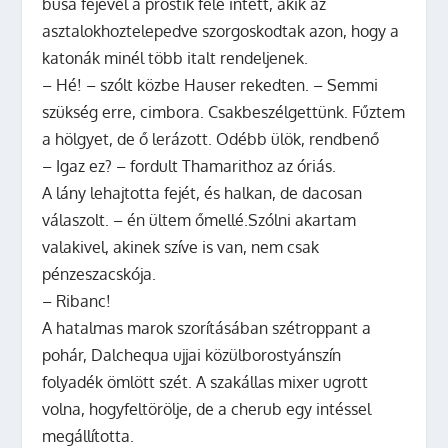
busa fejével a prostik felé intett, akik az
asztalokhoztelepedve szorgoskodtak azon, hogy a
katonák minél több italt rendeljenek.
– Hé! – szólt közbe Hauser rekedten. – Semmi
szükség erre, cimbora. Csakbeszélgettünk. Fűztem
a hölgyet, de ő lerázott. Odébb ülök, rendbenő
– Igaz ez? – fordult Thamarithoz az óriás.
A lány lehajtotta fejét, és halkan, de dacosan
válaszolt. – én ültem őmellé.Szólni akartam
valakivel, akinek szíve is van, nem csak
pénzeszacskója.
– Ribanc!
A hatalmas marok szorításában szétroppant a
pohár, Dalchequa ujjai közülborostyánszín
folyadék ömlött szét. A szakállas mixer ugrott
volna, hogyfeltörölje, de a cherub egy intéssel
megállította.