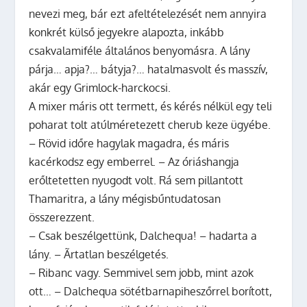
nevezi meg, bár ezt afeltételezését nem annyira
konkrét külső jegyekre alapozta, inkább
csakvalamiféle általános benyomásra. A lány
párja… apja?… bátyja?… hatalmasvolt és masszív,
akár egy Grimlock-harckocsi.
A mixer máris ott termett, és kérés nélkül egy teli
poharat tolt atúlméretezett cherub keze ügyébe.
– Rövid időre hagylak magadra, és máris
kacérkodsz egy emberrel. – Az óriáshangja
erőltetetten nyugodt volt. Rá sem pillantott
Thamaritra, a lány mégisbűntudatosan
összerezzent.
– Csak beszélgettünk, Dalchequa! – hadarta a
lány. – Ãrtatlan beszélgetés.
– Ribanc vagy. Semmivel sem jobb, mint azok
ott… – Dalchequa sötétbarnapiheszőrrel borított,