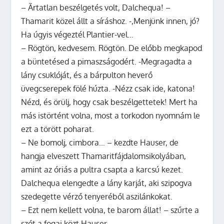
– Ãrtatlan beszélgetés volt, Dalchequa! –
Thamarit közel állt a síráshoz. -,Menjünk innen, jó?
Ha úgyis végeztél Plantier-vel…
– Rögtön, kedvesem. Rögtön. De előbb megkapod
a büntetésed a pimaszságodért. -Megragadta a
lány csuklóját, és a bárpulton heverő
üvegcserepek fölé húzta. -Nézz csak ide, katona!
Nézd, és örülj, hogy csak beszélgettetek! Mert ha
más istörtént volna, most a torkodon nyomnám le
ezt a törött poharat.
– Ne bomolj, cimbora… – kezdte Hauser, de
hangja elveszett Thamaritfájdalomsikolyában,
amint az óriás a pultra csapta a karcsú kezet.
Dalchequa elengedte a lány karját, aki szipogva
szedegette vérző tenyeréből aszilánkokat.
– Ezt nem kellett volna, te barom állat! – szűrte a
szót a fogai közt Hauser.