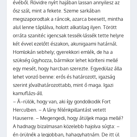
évéből. Rövidre nyírt hajában lassan annyilesz az
ősz szál, mint a fekete. Szeme sarkában
megszaporodtak a ráncok, azarca beesett, mintha
alul lenne táplálva, holott alkatilag ilyen. Törött
orráta szanitéc igencsak tessék-lássék tette helyre
két évvel ezelőtt északon, akunigaami határnál.
Homlokán sebhely; gyerekkori emlék, de ha a
szükség úgyhozza, bármikor lehet köríteni mellé
egy mesét, hogy harcban szerezte. Egyedülaz álla
lehet vonzó benne: erős és határozott, igazság
szerint jóvalhatározottabb, mint ő maga. Igazi
kamuflázs-áll.
– Ã–rülök, hogy van, aki így gondolkodik Fort
Herculben. – A lány félénkpillantást vetett
Hauserre. – Megengedi, hogy átüljek maga mellé?
A hadnagy bizalmasan közelebb hajolva súgta: –
én örülnék a legjobban, hahagyhatnám. De itt ül