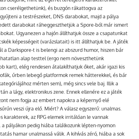
kon cserélgethetünk), és buzgón rákattogva az
l gyűjteni a testrészeket, DNS darabokat, majd a pálya
szedett darabokat ráheggeszthetjük a Spore-ból már ismert
bokat. Ugyanezen a hajón állíthatjuk össze a csapatunkat
kék képességeit (varázslatait) is itt állíthatjuk be. A játék
l a Darkspore-t is belengi az abszurd humor, hiszen bár
hatatlan alap testtel (ergo nem növeszthetünk
 kart), elég rendesen átalakíthatjuk őket, akár igazi kis
ópofák, űrben lebegő platformok remek hátterekkel, és bár
ategóriájához mérten sem), még sincs vele baj. Illik a
tán a lágy, elektronikus zene. Ennek ellenére ez a játék
zont nem fogja az embert napokra a képernyő elé
 sűrűn veszi újra elő. Miért? A válasz egyszerű: unalmas.
es karakterek, az RPG elemek irritálóan le vannak
s), a pályákon pedig hiába találkozunk lépten-nyomon
gtatás hamar unalmassá válik. A kihívás zéró, hiába a sok