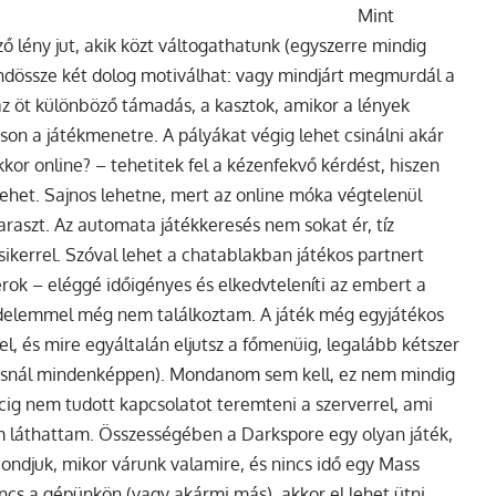
Mint
 lény jut, akik közt váltogathatunk (egyszerre mindig
mindössze két dolog motiválhat: vagy mindjárt megmurdál a
 öt különböző támadás, a kasztok, amikor a lények
son a játékmenetre. A pályákat végig lehet csinálni akár
kkor online? – tehetitek fel a kézenfekvő kérdést, hiszen
lehet. Sajnos lehetne, mert az online móka végtelenül
raszt. Az automata játékkeresés nem sokat ér, tíz
ikerrel. Szóval lehet a chatablakban játékos partnert
rok – eléggé időigényes és elkedvteleníti az embert a
 védelemmel még nem találkoztam. A játék még egyjátékos
, és mire egyáltalán eljutsz a főmenüig, legalább kétszer
dításnál mindenképpen). Mondanom sem kell, ez nem mindig
cig nem tudott kapcsolatot teremteni a szerverrel, ami
m láthattam. Összességében a Darkspore egy olyan játék,
Mondjuk, mikor várunk valamire, és nincs idő egy Mass
incs a gépünkön (vagy akármi más), akkor el lehet ütni