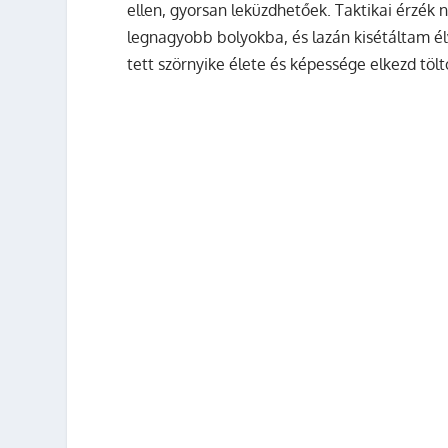
ellen, gyorsan leküzdhetőek. Taktikai érzék 
legnagyobb bolyokba, és lazán kisétáltam élv
tett szörnyike élete és képessége elkezd tölt