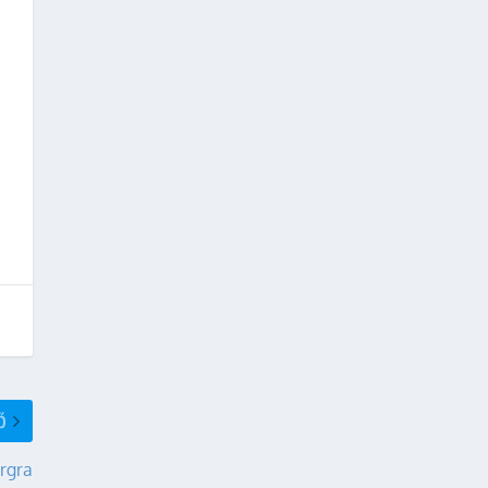
Ő
rgra