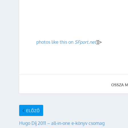
photos like this on
SFport.net
]]>
OSSZA M
ELŐZŐ
Hugo Díj 2011 – all-in-one e-könyv csomag