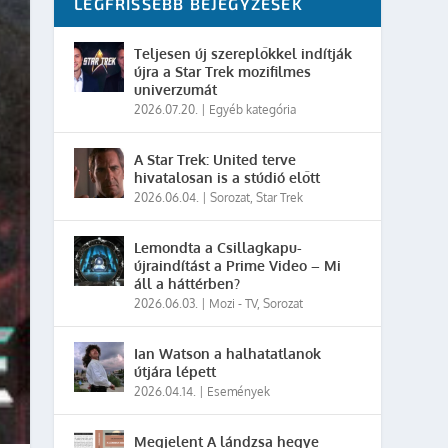
LEGFRISSEBB BEJEGYZÉSEK
Teljesen új szereplőkkel indítják
újra a Star Trek mozifilmes
univerzumát
2026.07.20.
|
Egyéb kategória
A Star Trek: United terve
hivatalosan is a stúdió előtt
2026.06.04.
|
Sorozat
,
Star Trek
Lemondta a Csillagkapu-
újraindítást a Prime Video – Mi
áll a háttérben?
2026.06.03.
|
Mozi - TV
,
Sorozat
Ian Watson a halhatatlanok
útjára lépett
2026.04.14.
|
Események
Megjelent A lándzsa hegye