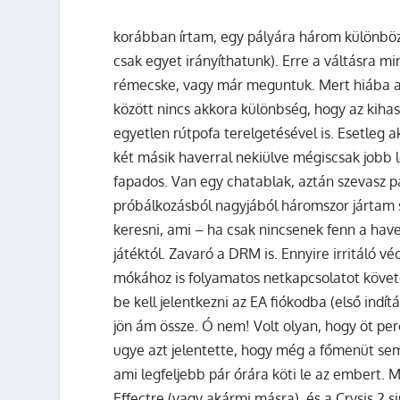
korábban írtam, egy pályára három különböző
csak egyet irányíthatunk). Erre a váltásra 
rémecske, vagy már meguntuk. Mert hiába az
között nincs akkora különbség, hogy az kihas
egyetlen rútpofa terelgetésével is. Esetleg a
két másik haverral nekiülve mégiscsak jobb 
fapados. Van egy chatablak, aztán szevasz pa
próbálkozásból nagyjából háromszor jártam s
keresni, ami – ha csak nincsenek fenn a have
játéktól. Zavaró a DRM is. Ennyire irritáló
mókához is folyamatos netkapcsolatot követel
be kell jelentkezni az EA fiókodba (első in
jön ám össze. Ó nem! Volt olyan, hogy öt per
ugye azt jelentette, hogy még a főmenüt se
ami legfeljebb pár órára köti le az embert. 
Effectre (vagy akármi másra), és a Crysis 2 s