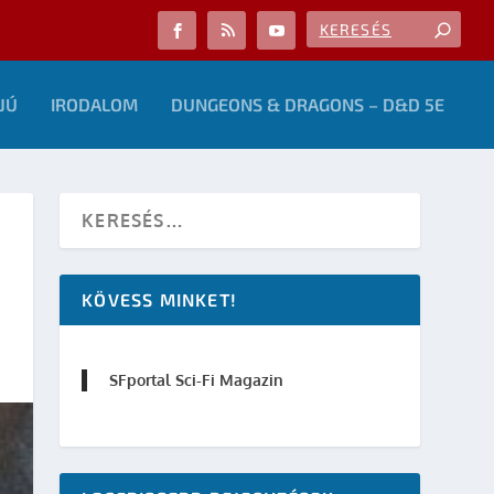
JÚ
IRODALOM
DUNGEONS & DRAGONS – D&D 5E
KÖVESS MINKET!
SFportal Sci-Fi Magazin