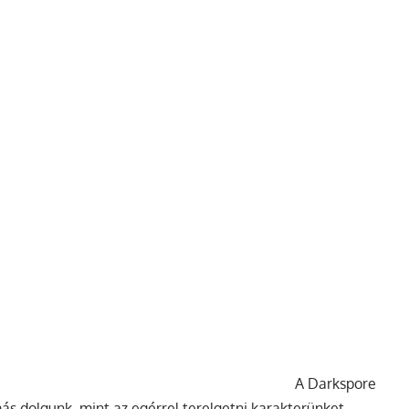
A Darkspore
más dolgunk, mint az egérrel terelgetni karakterünket