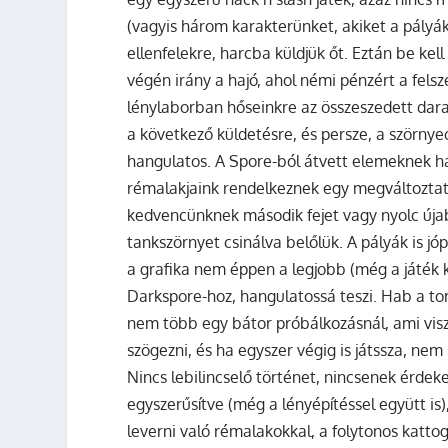
(vagyis három karakterünket, akiket a pályá
ellenfelekre, harcba küldjük őt. Eztán be kel
végén irány a hajó, ahol némi pénzért a fel
lénylaborban hőseinkre az összeszedett dara
a következő küldetésre, és persze, a szörnyecs
hangulatos. A Spore-ból átvett elemeknek há
rémalakjaink rendelkeznek egy megváltoztat
kedvencünknek második fejet vagy nyolc újabb
tankszörnyet csinálva belőlük. A pályák is j
a grafika nem éppen a legjobb (még a játék k
Darkspore-hoz, hangulatossá teszi. Hab a tor
nem több egy bátor próbálkozásnál, ami vis
szögezni, és ha egyszer végig is játssza, nem
Nincs lebilincselő történet, nincsenek érdek
egyszerűsítve (még a lényépítéssel együtt i
leverni való rémalakokkal, a folytonos katto