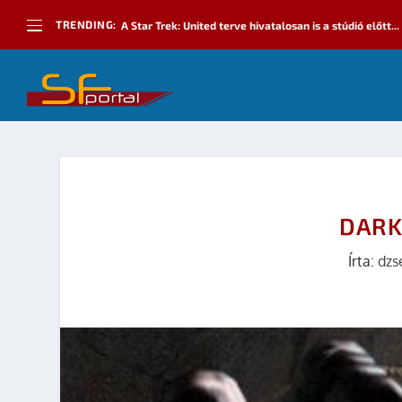
TRENDING:
A Star Trek: United terve hivatalosan is a stúdió előtt...
DARK
Írta:
dzs