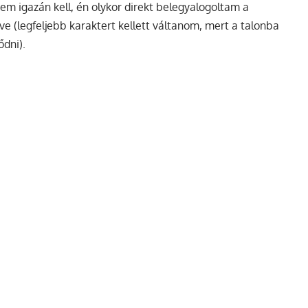
nem igazán kell, én olykor direkt belegyalogoltam a
e (legfeljebb karaktert kellett váltanom, mert a talonba
ődni).