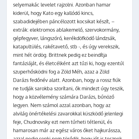
selyemakác levelet rajzolni. Azonban hamar
kiderül, hogy Kato egy kallódó kincs,
szabadidejében páncélozott kocsikat készít, –
extrák: elektromos ablakemelő, szervokormány,
gépfegyver, lángszóró, kerékdöfködő lándzsák,
katapultülés, rakétavető, stb -, és úgy verekszik,
mint hét ördög. Brittnek pedig ez beindítja
fantáziáját, és életcélként azt tűzi ki, hogy ezentúl
szuperhősködni fog a Zöld Méh, azaz a Zöld
Darázs fedőnév alatt. Azonban, hogy a rossz fiúk
ne tudják sarokba szorítani, ők mindezt úgy teszik,
hogy a közvélemény számára Darázs, bűnöző
legyen. Nem számol azzal azonban, hogy az
alvilág önértékelési zavarokkal küszködő jelenlegi
feje, Chudnovsky ezt nem tűrheti tétlenül, és
hamarosan már az egész város őket hajkurássza,
azzal pedig senki nem törődik, hogy jót is tesznek.