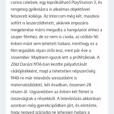
csinos celebek, egy kipróbálható PlayStation 3, és
rengeteg gyilkolásra is alkalmas objektívvel
felszerelt kolléga. Az Intercom még két, maszkos
sofőrt is leszerződtetett, akiknek impozáns
megjelenése máris megadta a hangulatot ehhez a
szuper filmhez, de ez nem is csoda, az utóbbi fél
évben mást sem lehetett hallani, minthogy ez a
film legalább olyan ütős lesz, mint pár éve a
Vasember
. Majdnem igazuk lett a prófétáknak. A
Zöld Darázs
1936-ban kezdte pályafutását
rádiójátékként, majd a hihetetlen népszerűség
1940-re már televíziós sorozatként is
materializálódott, két évadban, összesen 28
részen át. Ugyanebben az évben két filmet is
összevágtak a részekből. A televíziózás akkoriban
azonban még gyerekcipődben járt, és elintézte,
hogy negyed századig ne lehessen hallani a