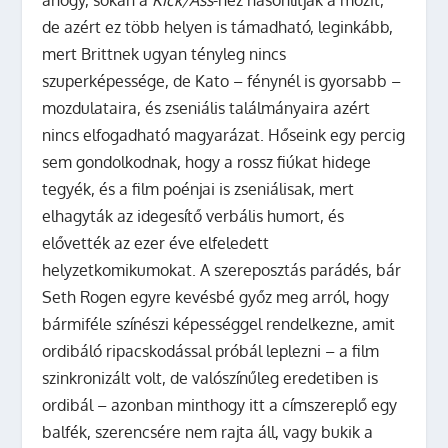
de azért ez több helyen is támadható, leginkább,
mert Brittnek ugyan tényleg nincs
szuperképessége, de Kato – fénynél is gyorsabb –
mozdulataira, és zseniális találmányaira azért
nincs elfogadható magyarázat. Hőseink egy percig
sem gondolkodnak, hogy a rossz fiúkat hidege
tegyék, és a film poénjai is zseniálisak, mert
elhagyták az idegesítő verbális humort, és
elővették az ezer éve elfeledett
helyzetkomikumokat. A szereposztás parádés, bár
Seth Rogen egyre kevésbé győz meg arról, hogy
bármiféle színészi képességgel rendelkezne, amit
ordibáló ripacskodással próbál leplezni – a film
szinkronizált volt, de valószínűleg eredetiben is
ordibál – azonban minthogy itt a címszereplő egy
balfék, szerencsére nem rajta áll, vagy bukik a