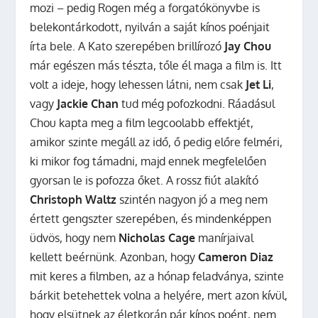
mozi – pedig Rogen még a forgatókönyvbe is
belekontárkodott, nyilván a saját kínos poénjait
írta bele. A Kato szerepében brillírozó
Jay Chou
már egészen más tészta, tőle él maga a film is. Itt
volt a ideje, hogy lehessen látni, nem csak
Jet Li
,
vagy
Jackie Chan
tud még pofozkodni. Ráadásul
Chou kapta meg a film legcoolabb effektjét,
amikor szinte megáll az idő, ő pedig előre felméri,
ki mikor fog támadni, majd ennek megfelelően
gyorsan le is pofozza őket. A rossz fiút alakító
Christoph Waltz
szintén nagyon jó a meg nem
értett gengszter szerepében, és mindenképpen
üdvös, hogy nem
Nicholas Cage
manírjaival
kellett beérnünk. Azonban, hogy
Cameron Diaz
mit keres a filmben, az a hónap feladványa, szinte
bárkit betehettek volna a helyére, mert azon kívül,
hogy elsütnek az életkorán pár kínos poént, nem