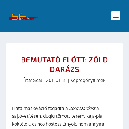
BEMUTATÓ ELŐTT: ZÖLD
DARÁZS
Írta:
Scal
|
2011.01.13.
|
Képregényfilmek
Hatalmas ováció fogadta a
Zöld Darázst
a
sajtóvetítésen, dugig tömött terem, kaja-pia,
koktélok, csinos hostess lányok, nem annyira