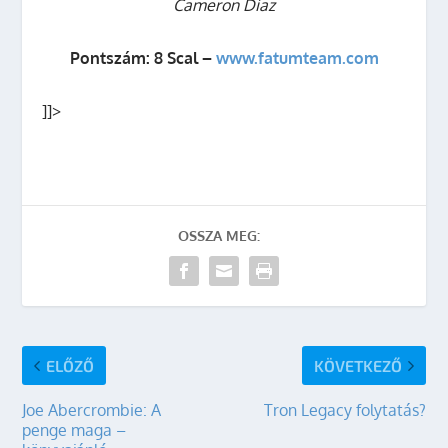
Cameron Diaz
Pontszám: 8 Scal –
www.fatumteam.com
]]>
OSSZA MEG:
ELŐZŐ
KÖVETKEZŐ
Joe Abercrombie: A
Tron Legacy folytatás?
penge maga –