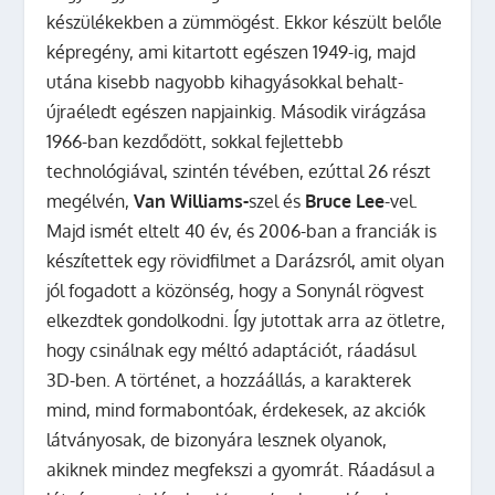
készülékekben a zümmögést. Ekkor készült belőle
képregény, ami kitartott egészen 1949-ig, majd
utána kisebb nagyobb kihagyásokkal behalt-
újraéledt egészen napjainkig. Második virágzása
1966-ban kezdődött, sokkal fejlettebb
technológiával, szintén tévében, ezúttal 26 részt
megélvén,
Van Williams-
szel és
Bruce Lee
-vel.
Majd ismét eltelt 40 év, és 2006-ban a franciák is
készítettek egy rövidfilmet a Darázsról, amit olyan
jól fogadott a közönség, hogy a Sonynál rögvest
elkezdtek gondolkodni. Így jutottak arra az ötletre,
hogy csinálnak egy méltó adaptációt, ráadásul
3D-ben.
A történet, a hozzáállás, a karakterek
mind, mind formabontóak, érdekesek, az akciók
látványosak, de bizonyára lesznek olyanok,
akiknek mindez megfekszi a gyomrát. Ráadásul a