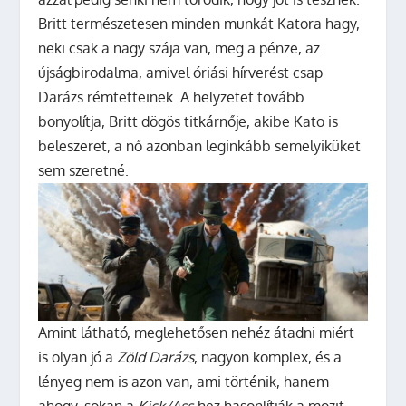
Britt természetesen minden munkát Katora hagy,
neki csak a nagy szája van, meg a pénze, az
újságbirodalma, amivel óriási hírverést csap
Darázs rémtetteinek. A helyzetet tovább
bonyolítja, Britt dögös titkárnője, akibe Kato is
beleszeret, a nő azonban leginkább semelyiküket
sem szeretné.
Amint látható, meglehetősen nehéz átadni miért
is olyan jó a
Zöld Darázs
, nagyon komplex, és a
lényeg nem is azon van, ami történik, hanem
ahogy, sokan a
Kick/Ass
-hez hasonlítják a mozit,