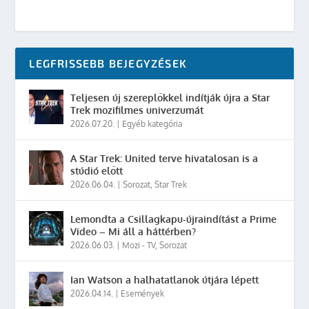
LEGFRISSEBB BEJEGYZÉSEK
Teljesen új szereplőkkel indítják újra a Star
Trek mozifilmes univerzumát
2026.07.20.
|
Egyéb kategória
A Star Trek: United terve hivatalosan is a
stúdió előtt
2026.06.04.
|
Sorozat
,
Star Trek
Lemondta a Csillagkapu-újraindítást a Prime
Video – Mi áll a háttérben?
2026.06.03.
|
Mozi - TV
,
Sorozat
Ian Watson a halhatatlanok útjára lépett
2026.04.14.
|
Események