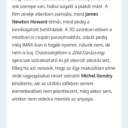
sok szerepe van, hiába sugallt a plakát mást. A
film zenéje ellenben zseniális, mind
James
Newton Howard
témái, mind pedig a
beválogatott betétdalok. A 3D azonban ebben a
moziban is csupán parasztvakítás, odaát pedig
még IMAX-ban is fogják nyomni, nálunk nem, de
nem is baj. Összességében a
Zöld Darázs
egy
igencsak szórakoztató és jól sikerült alkotás lett,
főleg ha azt vesszük, hogy az
Egy makulátlan elme
örök ragyogásá
val nevet szerzett
Michel Gondry
készítette, aki az utóbbi időkben semmi
kiemelkedővel nem jelentkezett, még akkor sem,
amikor nem videóra mentek az anyagai.