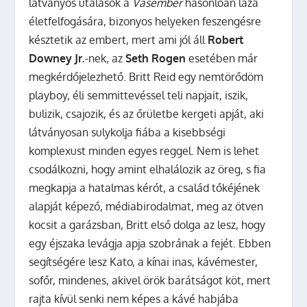
látványos utalások a
Vasember
hasonlóan laza
életfelfogására, bizonyos helyeken feszengésre
késztetik az embert, mert ami jól áll
Robert
Downey Jr.
-nek, az
Seth Rogen
esetében már
megkérdőjelezhető. Britt Reid egy nemtörődöm
playboy, éli semmittevéssel teli napjait, iszik,
bulizik, csajozik, és az őrületbe kergeti apját, aki
látványosan sulykolja fiába a kisebbségi
komplexust minden egyes reggel. Nem is lehet
csodálkozni, hogy amint elhalálozik az öreg, s fia
megkapja a hatalmas kérót, a család tőkéjének
alapját képező, médiabirodalmat, meg az ötven
kocsit a garázsban, Britt első dolga az lesz, hogy
egy éjszaka levágja apja szobrának a fejét. Ebben
segítségére lesz Kato, a kínai inas, kávémester,
sofőr, mindenes, akivel örök barátságot köt, mert
rajta kívül senki nem képes a kávé habjába