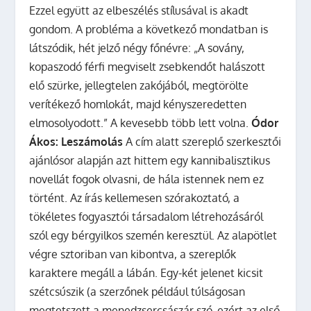
Ezzel együtt az elbeszélés stílusával is akadt
gondom. A probléma a következő mondatban is
látszódik, hét jelző négy főnévre: „A sovány,
kopaszodó férfi megviselt zsebkendőt halászott
elő szürke, jellegtelen zakójából, megtörölte
verítékező homlokát, majd kényszeredetten
elmosolyodott.” A kevesebb több lett volna.
Ódor
Ákos: Leszámolás
A cím alatt szereplő szerkesztői
ajánlósor alapján azt hittem egy kannibalisztikus
novellát fogok olvasni, de hála istennek nem ez
történt. Az írás kellemesen szórakoztató, a
tökéletes fogyasztói társadalom létrehozásáról
szól egy bérgyilkos szemén keresztül. Az alapötlet
végre sztoriban van kibontva, a szereplők
karaktere megáll a lábán. Egy-két jelenet kicsit
szétcsúszik (a szerzőnek például túlságosan
megtetszett a menedzsercsászár szó, ezért az első