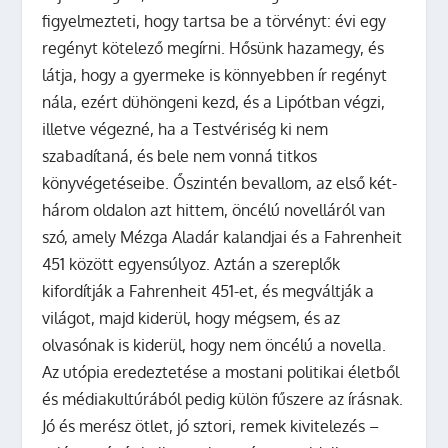
figyelmezteti, hogy tartsa be a törvényt: évi egy
regényt kötelező megírni. Hősünk hazamegy, és
látja, hogy a gyermeke is könnyebben ír regényt
nála, ezért dühöngeni kezd, és a Lipótban végzi,
illetve végezné, ha a Testvériség ki nem
szabadítaná, és bele nem vonná titkos
könyvégetéseibe. Őszintén bevallom, az első két-
három oldalon azt hittem, öncélú novelláról van
szó, amely Mézga Aladár kalandjai és a Fahrenheit
451 között egyensúlyoz. Aztán a szereplők
kifordítják a Fahrenheit 451-et, és megváltják a
világot, majd kiderül, hogy mégsem, és az
olvasónak is kiderül, hogy nem öncélú a novella.
Az utópia eredeztetése a mostani politikai életből
és médiakultúrából pedig külön fűszere az írásnak.
Jó és merész ötlet, jó sztori, remek kivitelezés –