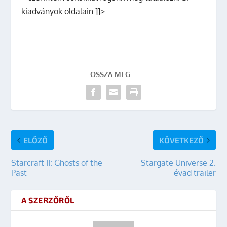
kiadványok oldalain.]]>
OSSZA MEG:
ELŐZŐ
KÖVETKEZŐ
Starcraft II: Ghosts of the
Stargate Universe 2.
Past
évad trailer
A SZERZŐRŐL