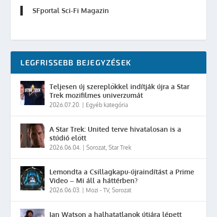
SFportal Sci-Fi Magazin
LEGFRISSEBB BEJEGYZÉSEK
Teljesen új szereplőkkel indítják újra a Star
Trek mozifilmes univerzumát
2026.07.20.
|
Egyéb kategória
A Star Trek: United terve hivatalosan is a
stúdió előtt
2026.06.04.
|
Sorozat
,
Star Trek
Lemondta a Csillagkapu-újraindítást a Prime
Video – Mi áll a háttérben?
2026.06.03.
|
Mozi - TV
,
Sorozat
Ian Watson a halhatatlanok útjára lépett