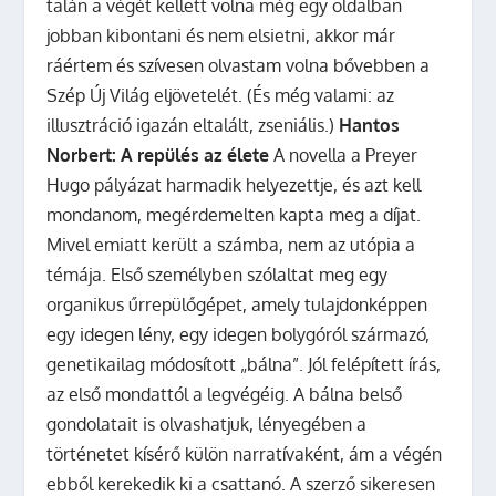
talán a végét kellett volna még egy oldalban
jobban kibontani és nem elsietni, akkor már
ráértem és szívesen olvastam volna bővebben a
Szép Új Világ eljövetelét. (És még valami: az
illusztráció igazán eltalált, zseniális.)
Hantos
Norbert: A repülés az élete
A novella a Preyer
Hugo pályázat harmadik helyezettje, és azt kell
mondanom, megérdemelten kapta meg a díjat.
Mivel emiatt került a számba, nem az utópia a
témája. Első személyben szólaltat meg egy
organikus űrrepülőgépet, amely tulajdonképpen
egy idegen lény, egy idegen bolygóról származó,
genetikailag módosított „bálna”. Jól felépített írás,
az első mondattól a legvégéig. A bálna belső
gondolatait is olvashatjuk, lényegében a
történetet kísérő külön narratívaként, ám a végén
ebből kerekedik ki a csattanó. A szerző sikeresen