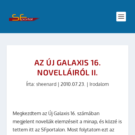
AZ ÚJ GALAXIS 16.
NOVELLÁIRÓL II.
Írta:
sheenard
|
2010.07.23.
|
Irodalom
Megkezdtem az Új Galaxis 16. számában
megjelent novellák elemzéseit a minap, és közzé is
tettem itt az SFportalon. Most folytatom ezt az