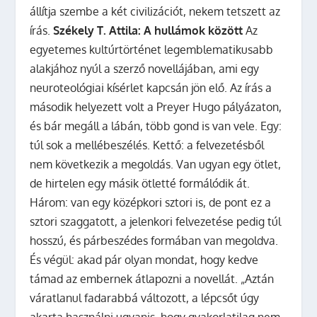
állítja szembe a két civilizációt, nekem tetszett az
írás.
Székely T. Attila: A hullámok között
Az
egyetemes kultúrtörténet legemblematikusabb
alakjához nyúl a szerző novellájában, ami egy
neuroteológiai kísérlet kapcsán jön elő. Az írás a
második helyezett volt a Preyer Hugo pályázaton,
és bár megáll a lábán, több gond is van vele. Egy:
túl sok a mellébeszélés. Kettő: a felvezetésből
nem következik a megoldás. Van ugyan egy ötlet,
de hirtelen egy másik ötletté formálódik át.
Három: van egy középkori sztori is, de pont ez a
sztori szaggatott, a jelenkori felvezetése pedig túl
hosszú, és párbeszédes formában van megoldva.
És végül: akad pár olyan mondat, hogy kedve
támad az embernek átlapozni a novellát. „Aztán
váratlanul fadarabbá változott, a lépcsőt úgy