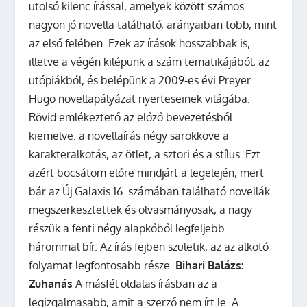
utolsó kilenc írással, amelyek között számos
nagyon jó novella található, arányaiban több, mint
az első felében. Ezek az írások hosszabbak is,
illetve a végén kilépünk a szám tematikájából, az
utópiákból, és belépünk a 2009-es évi Preyer
Hugo novellapályázat nyerteseinek világába.
Rövid emlékeztető az előző bevezetésből
kiemelve: a novellaírás négy sarokköve a
karakteralkotás, az ötlet, a sztori és a stílus. Ezt
azért bocsátom előre mindjárt a legelején, mert
bár az Új Galaxis 16. számában található novellák
megszerkesztettek és olvasmányosak, a nagy
részük a fenti négy alapkőből legfeljebb
hárommal bír. Az írás fejben születik, az az alkotó
folyamat legfontosabb része.
Bihari Balázs:
Zuhanás
A másfél oldalas írásban az a
legizgalmasabb, amit a szerző nem írt le. A