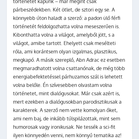
történetet kapunk – már megint csak
párbeszédekben. Két ötlet, de sztori egy se. A
könnyebb úton haladt a szerző: a padon ülő férfi
történetét feldolgozhatta volna meseszerűen is.
Kibonthatta volna a világot, amelyből jött, s a
világot, amibe tartott. Ehelyett csak mesélteti
róla, ami korántsem olyan izgalmas, plasztikus,
megkapó. A másik szereplő, Abn Adrac ez esetben
megmaradhatott volna csattanónak, de még több
energiabefektetéssel párhuzamos szál is lehetett
volna belőle. Én szívesebben olvastam volna
történetet, mint dialógusokat. Már csak azért is,
mert ezekben a dialógusokban parodisztikusak a
karakterek. A szerző nem vette komolyan őket,
ami nem baj, de inkább túlspilázottak, mint sem
humorosak vagy ironikusak. Ne tessék a sci-fit
ilyen könnyedén venni, nem könnyű tematika az!