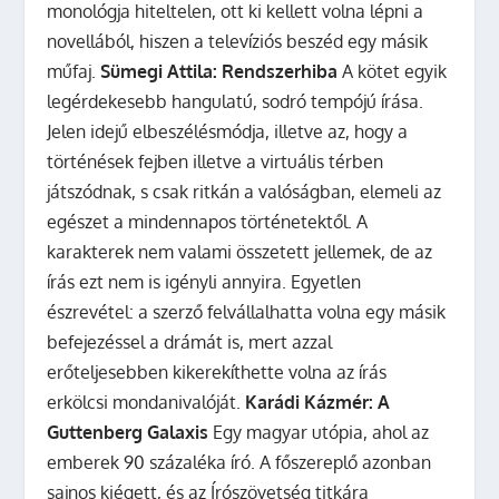
monológja hiteltelen, ott ki kellett volna lépni a
novellából, hiszen a televíziós beszéd egy másik
műfaj.
Sümegi Attila: Rendszerhiba
A kötet egyik
legérdekesebb hangulatú, sodró tempójú írása.
Jelen idejű elbeszélésmódja, illetve az, hogy a
történések fejben illetve a virtuális térben
játszódnak, s csak ritkán a valóságban, elemeli az
egészet a mindennapos történetektől. A
karakterek nem valami összetett jellemek, de az
írás ezt nem is igényli annyira. Egyetlen
észrevétel: a szerző felvállalhatta volna egy másik
befejezéssel a drámát is, mert azzal
erőteljesebben kikerekíthette volna az írás
erkölcsi mondanivalóját.
Karádi Kázmér: A
Guttenberg Galaxis
Egy magyar utópia, ahol az
emberek 90 százaléka író. A főszereplő azonban
sajnos kiégett, és az Írószövetség titkára