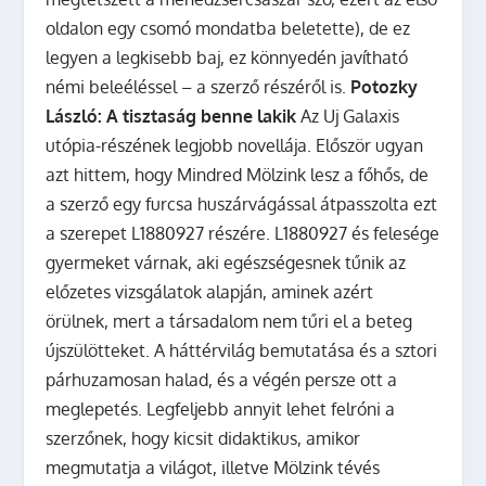
oldalon egy csomó mondatba beletette), de ez
legyen a legkisebb baj, ez könnyedén javítható
némi beleéléssel – a szerző részéről is.
Potozky
László: A tisztaság benne lakik
Az Uj Galaxis
utópia-részének legjobb novellája. Először ugyan
azt hittem, hogy Mindred Mölzink lesz a főhős, de
a szerző egy furcsa huszárvágással átpasszolta ezt
a szerepet L1880927 részére. L1880927 és felesége
gyermeket várnak, aki egészségesnek tűnik az
előzetes vizsgálatok alapján, aminek azért
örülnek, mert a társadalom nem tűri el a beteg
újszülötteket. A háttérvilág bemutatása és a sztori
párhuzamosan halad, és a végén persze ott a
meglepetés. Legfeljebb annyit lehet felróni a
szerzőnek, hogy kicsit didaktikus, amikor
megmutatja a világot, illetve Mölzink tévés