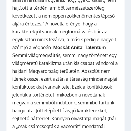
akarta használni ugyanis, hogy gyakorlatilag nem
hajlított a térdén, amiből természetszerűleg
következett a nem éppen zökkenőmentes lépcső
aljára érkezés.” A novella erénye, hogy a
karakterek jól vannak megformálva és bár az
egyik sztori nincs lezárva, a másik pedig elnagyolt,
azért jó a végpoén.
Moskát Anita: Talentum
Semmi világmegváltás, semmi nagy történet: egy
világméretű kataklizma után kis csapat vándorol a
hajdani Magyarország területén. Abszolút nem
illenek össze, ezért aztán a társaság mindennapjai
konfliktusokkal vannak tele. Ezek a konfliktusok
jelentik a történetet, miközben a novellának
megvan a semmiből indultunk, semmibe tartunk
hangulata. Jól felépített írás, jó karakterekkel,
sejthető háttérrel. Könnyen olvastatja magát (bár
a „csak csámcsogták a vacsorát” mondatnál