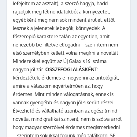
lefejeltem az asztalt), a szerző hagyja, hadd
rajzoljuk meg félmondatokból a környezetet,
egyébként meg nem sok mindent árul el, ettől
lesznek a jelenetek lebegők, könnyedek. A
főszereplő karaktere talán az egyetlen, amit
nehezebb be- illetve elfogadni – szerintem nem
első személyben kellett volna megírni a novellát.
Mindezekkel együtt az Új Galaxis 16. száma
nagyon jól zár.
ÖSSZEFOGLALÁSKÉNT:
kérdeztétek, érdemes-e megvenni az antológiát,
amire a válaszom egyértelműen az, hogy
érdemes. Mint minden válogatásnak, ennek is
vannak gyengébb és nagyon jól sikerült részei.
Élvezhető és vállalható azonban az egész (mind
novella, mind grafikai szinten), nem is szólva arról,
hogy magyar szerzőivel érdemes megismerkedni
– szerintem sokukkal fogunk még találkozni SF-