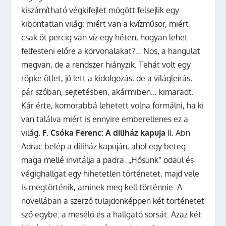
kiszámítható végkifejlet mögött felsejlik egy
kibontatlan világ: miért van a kvízműsor, miért
csak öt percig van víz egy héten, hogyan lehet
felfesteni előre a körvonalakat?… Nos, a hangulat
megvan, de a rendszer hiányzik. Tehát volt egy
röpke ötlet, jó lett a kidolgozás, de a világleírás,
pár szóban, sejtetésben, akármiben… kimaradt.
Kár érte, komorabbá lehetett volna formálni, ha ki
van találva miért is ennyire emberellenes ez a
világ.
F. Csóka Ferenc: A diliház kapuja
II. Abn
Adrac belép a diliház kapuján, ahol egy beteg
maga mellé invitálja a padra. „Hősünk” odaül és
végighallgat egy hihetetlen történetet, majd vele
is megtörténik, aminek meg kell történnie. A
novellában a szerző tulajdonképpen két történetet
sző egybe: a mesélő és a hallgató sorsát. Azaz két