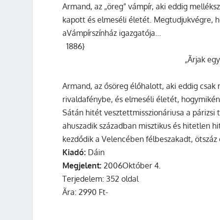
Armand, az „öreg” vámpír, aki eddig melléks
kapott és elmeséli életét. Megtudjukvégre, h
aVámpírszínház igazgatója…
1886}
„Ãrjak e
Armand, az ősöreg élőhalott, aki eddig csak
rivaldafénybe, és elmeséli életét, hogymikén
Sátán hitét vesztettmisszionáriusa a párizsi
ahuszadik században misztikus és hitetlen hi
kezdődik a Velencében félbeszakadt, ötszáz
Kiadó:
Dáin
Megjelent:
2006Október 4.
Terjedelem: 352 oldal
Ãra: 2990 Ft-