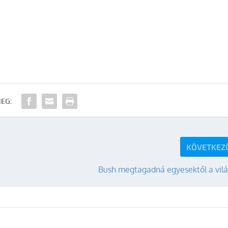
EG:
KÖVETKEZ
Bush megtagadná egyesektől a vilá