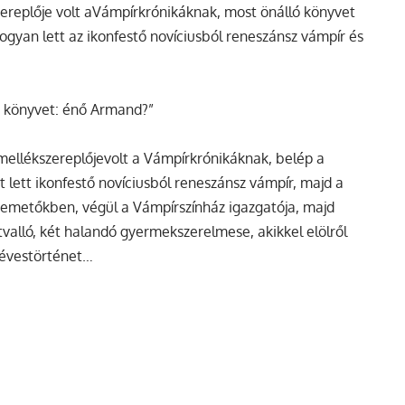
zereplője volt aVámpírkrónikáknak, most önálló könyvet
ogyan lett az ikonfestő novíciusból reneszánsz vámpír és
gy könyvet: énő Armand?”
 mellékszereplőjevolt a Vámpírkrónikáknak, belép a
t lett ikonfestő novíciusból reneszánsz vámpír, majd a
 temetőkben, végül a Vámpírszínház igazgatója, majd
tvalló, két halandó gyermekszerelmese, akikkel elölről
 évestörténet…