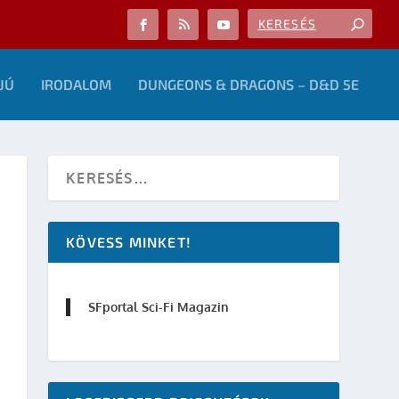
JÚ
IRODALOM
DUNGEONS & DRAGONS – D&D 5E
KÖVESS MINKET!
SFportal Sci-Fi Magazin