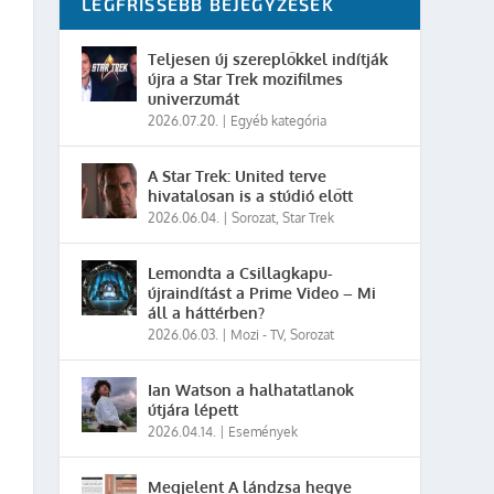
LEGFRISSEBB BEJEGYZÉSEK
Teljesen új szereplőkkel indítják
újra a Star Trek mozifilmes
univerzumát
2026.07.20.
|
Egyéb kategória
A Star Trek: United terve
hivatalosan is a stúdió előtt
2026.06.04.
|
Sorozat
,
Star Trek
Lemondta a Csillagkapu-
újraindítást a Prime Video – Mi
áll a háttérben?
2026.06.03.
|
Mozi - TV
,
Sorozat
Ian Watson a halhatatlanok
útjára lépett
2026.04.14.
|
Események
Megjelent A lándzsa hegye