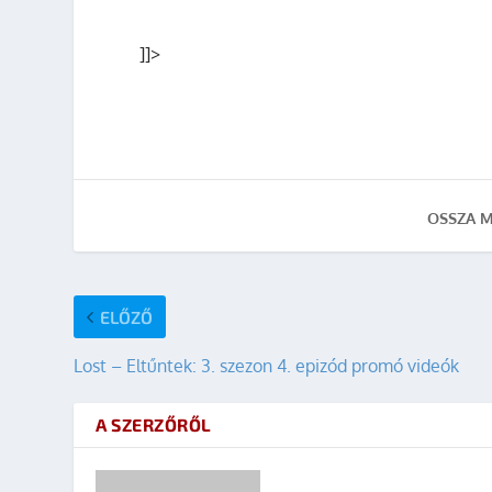
]]>
OSSZA M
ELŐZŐ
Lost – Eltűntek: 3. szezon 4. epizód promó videók
A SZERZŐRŐL