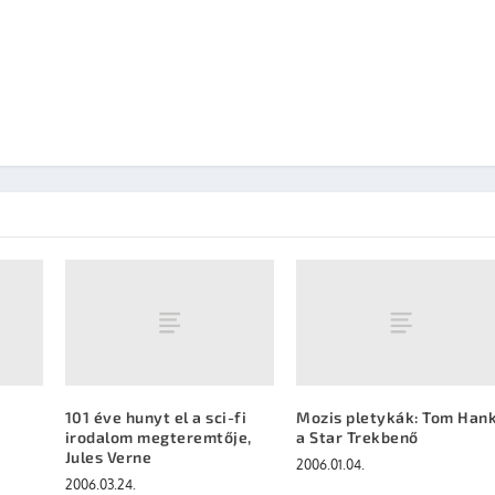
101 éve hunyt el a sci-fi
Mozis pletykák: Tom Han
irodalom megteremtője,
a Star Trekbenő
Jules Verne
2006.01.04.
2006.03.24.