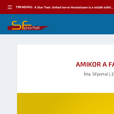
TRENDING:
A Star Trek: United terve hivatalosan is a stúdió előtt...
AMIKOR A FA
Írta:
SFportal
|
2