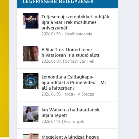
LEGFRISSEBB BEJEGYZÉSEK
Teljesen új szereplőkkel indítják
újra a Star Trek mozifilmes
univerzumát
2026.07.20.
|
Egyéb kategória
A Star Trek: United terve
hivatalosan is a stúdió előtt
2026.06.04.
|
Sorozat
,
Star Trek
Lemondta a Csillagkapu-
újraindítást a Prime Video – Mi
áll a háttérben?
2026.06.03.
|
Mozi - TV
,
Sorozat
Ian Watson a halhatatlanok
útjára lépett
2026.04.14.
|
Események
Megjelent A lándzsa hegye