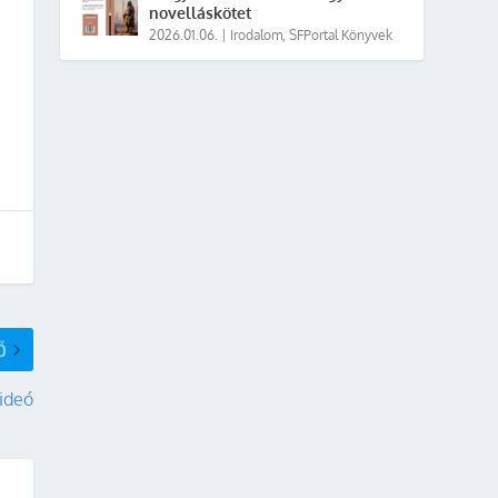
novelláskötet
2026.01.06.
|
Irodalom
,
SFPortal Könyvek
Ő
videó