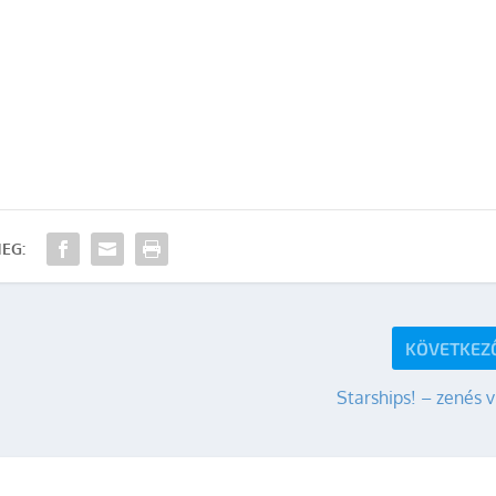
EG:
KÖVETKEZ
Starships! – zenés 