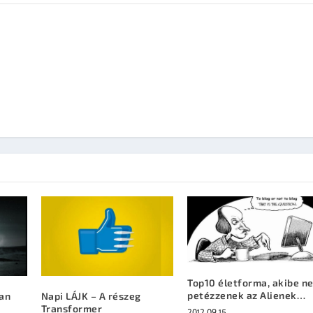
Top10 életforma, akibe n
petézzenek az Alienek…
lan
Napi LÁJK – A részeg
Transformer
2012.09.15.