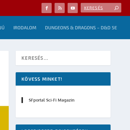
JÚ
IRODALOM
DUNGEONS & DRAGONS – D&D 5E
KÖVESS MINKET!
SFportal Sci-Fi Magazin