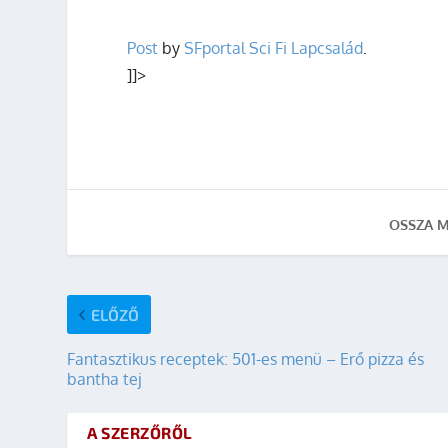
Post
by
SFportal Sci Fi Lapcsalád
.
]]>
OSSZA M
ELŐZŐ
Fantasztikus receptek: 501-es menü – Erő pizza és
bantha tej
A SZERZŐRŐL