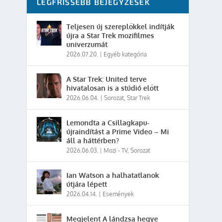
LEGFRISSEBB BEJEGYZÉSEK
Teljesen új szereplőkkel indítják
újra a Star Trek mozifilmes
univerzumát
2026.07.20.
|
Egyéb kategória
A Star Trek: United terve
hivatalosan is a stúdió előtt
2026.06.04.
|
Sorozat
,
Star Trek
Lemondta a Csillagkapu-
újraindítást a Prime Video – Mi
áll a háttérben?
2026.06.03.
|
Mozi - TV
,
Sorozat
Ian Watson a halhatatlanok
útjára lépett
2026.04.14.
|
Események
Megjelent A lándzsa hegye