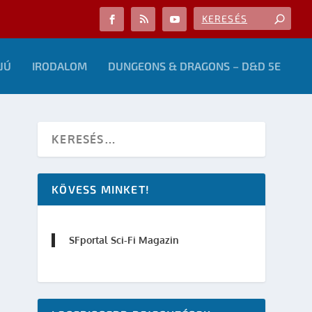
JÚ
IRODALOM
DUNGEONS & DRAGONS – D&D 5E
KÖVESS MINKET!
SFportal Sci-Fi Magazin