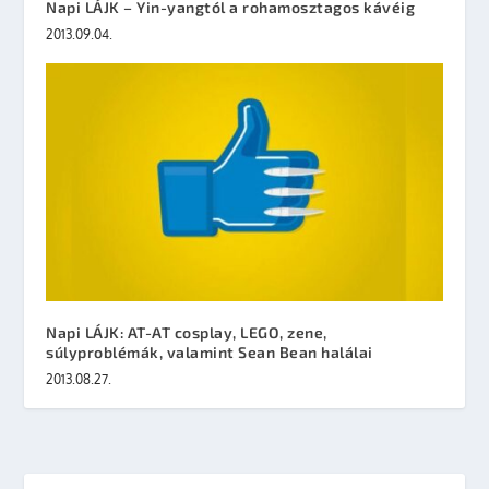
Napi LÁJK – Yin-yangtól a rohamosztagos kávéig
2013.09.04.
Napi LÁJK: AT-AT cosplay, LEGO, zene,
súlyproblémák, valamint Sean Bean halálai
2013.08.27.