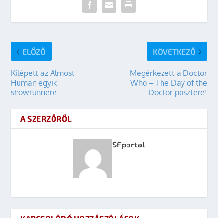
ELŐZŐ
KÖVETKEZŐ
Kilépett az Almost
Megérkezett a Doctor
Human egyik
Who – The Day of the
showrunnere
Doctor posztere!
A SZERZŐRŐL
SFportal