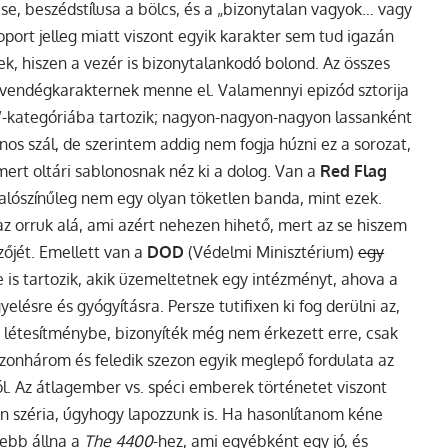
e, beszédstílusa a bölcs, és a „bizonytalan vagyok… vagy
port jelleg miatt viszont egyik karakter sem tud igazán
k, hiszen a vezér is bizonytalankodó bolond. Az összes
s vendégkarakternek menne el. Valamennyi epizód sztorija
t”-kategóriába tartozik; nagyon-nagyon-nagyon lassanként
os szál, de szerintem addig nem fogja húzni ez a sorozat,
 mert oltári sablonosnak néz ki a dolog. Van a
Red Flag
 valószínűleg nem egy olyan töketlen banda, mint ezek.
z orruk alá, ami azért nehezen hihető, mert az se hiszem
űzőjét. Emellett van a
DOD
(Védelmi Minisztérium)
egy
je is tartozik, akik üzemeltetnek egy intézményt, ahova a
yelésre és gyógyításra. Persze tutifixen ki fog derülni az,
 létesítménybe, bizonyíték még nem érkezett erre, csak
szonhárom és feledik szezon egyik meglepő fordulata az
ból. Az átlagember vs. spéci emberek történetet viszont
 széria, úgyhogy lapozzunk is. Ha hasonlítanom kéne
lebb állna a
The 4400
-hez, ami egyébként egy jó, és