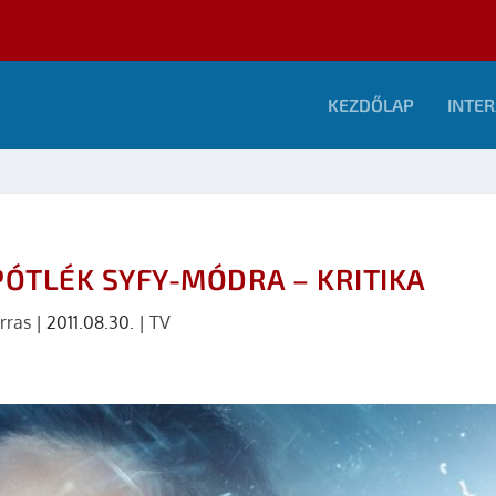
KEZDŐLAP
INTER
ÓTLÉK SYFY-MÓDRA – KRITIKA
rras
|
2011.08.30.
|
TV