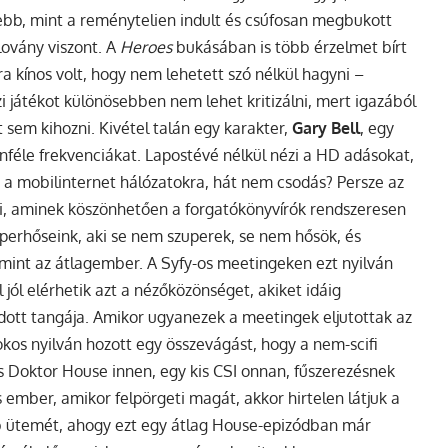
zelebb, mint a reménytelien indult és csúfosan megbukott
lovány viszont. A
Heroes
bukásában is több érzelmet bírt
a kínos volt, hogy nem lehetett szó nélkül hagyni –
szi játékot különösebben nem lehet kritizálni, mert igazából
 sem kihozni. Kivétel talán egy karakter,
Gary Bell
, egy
enféle frekvenciákat. Lapostévé nélkül nézi a HD adásokat,
és a mobilinternet hálózatokra, hát nem csodás? Persze az
ni, aminek köszönhetően a forgatókönyvírók rendszeresen
zuperhőseink, aki se nem szuperek, se nem hősök, és
 mint az átlagember. A Syfy-os meetingeken ezt nyilván
 jól elérhetik azt a nézőközönséget, akiket idáig
dott tangája. Amikor ugyanezek a meetingek eljutottak az
kos nyilván hozott egy összevágást, hogy a nem-scifi
 Doktor House innen, egy kis CSI onnan, fűszerezésnek
ember, amikor felpörgeti magát, akkor hirtelen látjuk a
b ütemét, ahogy ezt egy átlag House-epizódban már