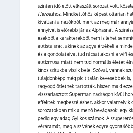
szintén idő előtt elkaszált sorozat volt; kö
Heroes
hoz. Mindkettőhöz képest oltárian ha
kiváltani a nézőkből, mert az meg már annyir
ennyivel is előrébb jár az Alphasnál. A színé
ezekből a karakterekből nem is lehet semmit
autista srác, akinek az agya érzékeli a mind
és a gondolataival tud rácsatlakozni a wifi 
autizmusa miatt nem tud normális életet él
kínos szitukba viszik bele. Szóval, vannak s
tulajdonképp még picit talán kevesebbek is,
ragyogó ötletnek tartották, hiszen majd ezzel
visszariasztott Superman nadrágon kívül hor
effektek megbeszéléshez, akkor valamelyik o
sorozatokban mik a menő bevágások: egy kis
pedig egy adag Gyilkos számok. A szupererős 
véráramát, meg a szívének egyre gyorsulób