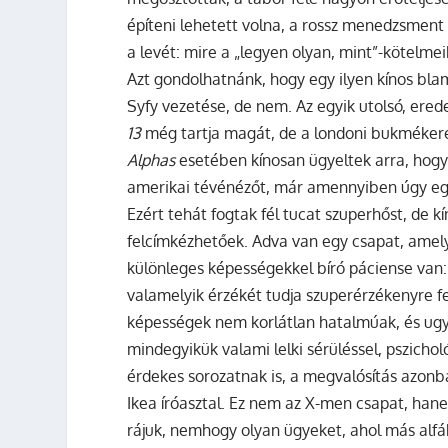
építeni lehetett volna, a rossz menedzsment
a levét: mire a „legyen olyan, mint”-kötelmei
Azt gondolhatnánk, hogy egy ilyen kínos blam
Syfy vezetése, de nem. Az egyik utolsó, erede
13
még tartja magát, de a londoni bukmékere
Alphas
esetében kínosan ügyeltek arra, hogy 
amerikai tévénézőt, már amennyiben úgy egyál
Ezért tehát fogtak fél tucat szuperhőst, de 
felcímkézhetőek. Adva van egy csapat, amel
különleges képességekkel bíró páciense van:
valamelyik érzékét tudja szuperérzékenyre fel
képességek nem korlátlan hatalmúak, és ugy
mindegyikük valami lelki sérüléssel, pszicholó
érdekes sorozatnak is, a megvalósítás azon
Ikea íróasztal. Ez nem az X-men csapat, ha
rájuk, nemhogy olyan ügyeket, ahol más alfá