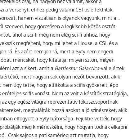
érzékelős csaj, ha nagyon néz valamit, akkor a
 a versenyt, ehhez pedig valami CSI-os effekt illik.
 sorozat, hanem vizuálisan is olyanok vagyunk, mint a…
l szenved, hogy görcsösen a legkisebb közös osztót
ntot, ahol a sci-fi még nem elég sci-fi ahhoz, hogy
yekszik megfejteni, hogy mi lehet a House, a CSI, és a
ön rá. És azért nem jön rá, mert a Syfy nem engedi
bál, méricskél, hogy kitalálja, milyen sztori, milyen
érni azt a sikert, amit a
Battlestar Galactica
-val elértek,
daértékű, mert nagyon sok olyan nézőt bevonzott, akik
nem úgy tette, hogy eltitkolta a scifis gyökereit, épp
őteljes scifis vonást. Nem az volt a készítők stratégiája,
g az egy egész világra reprezentatív fókuszcsoportnak
aktereket, megtalálták hozzá azokat a jó színészeket, akik
onban elfogyott a Syfy bátorsága. Fejükbe vették, hogy
próbálják meg kiméricskélni, hogy hogyan tudnák elkapni
ől. Csak sajnos a patikamérleg azt mutatja, hogy