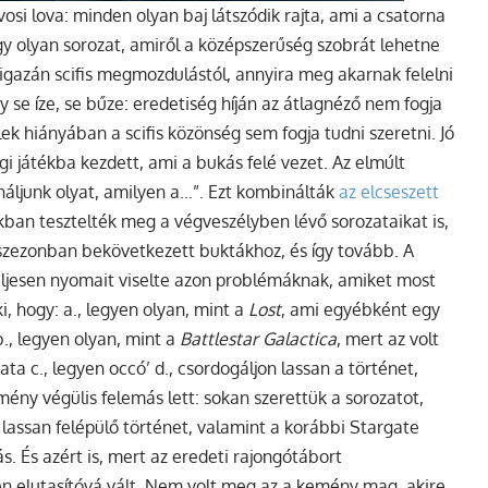
vosi lova: minden olyan baj látszódik rajta, ami a csatorna
egy olyan sorozat, amiről a középszerűség szobrát lehetne
igazán scifis megmozdulástól, annyira meg akarnak felelni
 se íze, se bűze: eredetiség híján az átlagnéző nem fogja
lek hiányában a scifis közönség sem fogja tudni szeretni.
Jó
ági játékba kezdett, ami a bukás felé vezet. Az elmúlt
náljunk olyat, amilyen a…”. Ezt kombinálták
az elcseszett
kban tesztelték meg a végveszélyben lévő sorozataikat is,
i szezonban bekövetkezett buktákhoz, és így tovább. A
eljesen nyomait viselte azon problémáknak, amiket most
i, hogy: a., legyen olyan, mint a
Lost
, ami egyébként egy
., legyen olyan, mint a
Battlestar Galactica
, mert az volt
ata c., legyen occó’ d., csordogáljon lassan a történet,
ény végülis felemás lett: sokan szerettük a sorozatot,
n lassan felépülő történet, valamint a korábbi Stargate
s. És azért is, mert az eredeti rajongótábort
en elutasítóvá vált. Nem volt meg az a kemény mag, akire