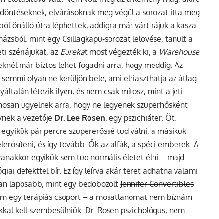
 döntéseknek, elvárásoknak meg végül a sorozat itta meg
ből önálló útra léphettek, addigra már várt rájuk a kasza.
ázsból, mint egy Csillagkapu-sorozat lelövése, tanult a
ti szériájukat, az
Eureka
t most végezték ki, a
Warehouse
knél már biztos lehet fogadni arra, hogy meddig. Az
semmi olyan ne kerüljön bele, ami elriaszthatja az átlag
talán létezik ilyen, és nem csak mítosz, mint a jeti.
kínosan ügyelnek arra, hogy ne legyenek szuperhősként
ynek a vezetője
Dr. Lee Rosen
, egy pszichiáter. Öt,
 egyikük pár percre szupererőssé tud válni, a másikuk
erősíteni, és így tovább. Ők az alfák, a spéci emberek. A
anakkor egyikük sem tud normális életet élni – majd
giai defekttel bír. Ez így leírva akár teret adhatna valami
ban laposabb, mint egy bedobozolt
Jennifer Convertibles
nem egy terápiás csoport – a mosatlanomat nem bíznám
kkal kell szembesülniük. Dr. Rosen pszichológus, nem