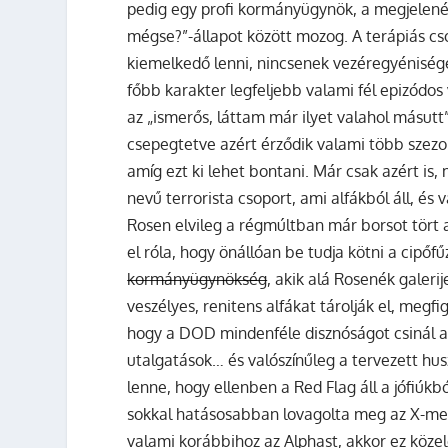
pedig egy profi kormányügynök, a megjelenés
mégse?”-állapot között mozog. A terápiás cso
kiemelkedő lenni, nincsenek vezéregyénisége
főbb karakter legfeljebb valami fél epizódo
az „ismerős, láttam már ilyet valahol másut
csepegtetve azért érződik valami több szezon
amíg ezt ki lehet bontani. Már csak azért is,
nevű terrorista csoport, ami alfákból áll, és
Rosen elvileg a régmúltban már borsot tört a
el róla, hogy önállóan be tudja kötni a cipőf
kormányügynökség
, akik alá Rosenék galeri
veszélyes, renitens alfákat tárolják el, megfig
hogy a DOD mindenféle disznóságot csinál a
utalgatások… és valószínűleg a tervezett hu
lenne, hogy ellenben a Red Flag áll a jófiúk
sokkal hatásosabban lovagolta meg az X-men
valami korábbihoz az Alphast, akkor ez köze