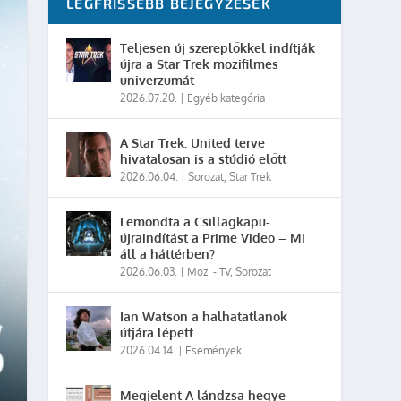
LEGFRISSEBB BEJEGYZÉSEK
Teljesen új szereplőkkel indítják
újra a Star Trek mozifilmes
univerzumát
2026.07.20.
|
Egyéb kategória
A Star Trek: United terve
hivatalosan is a stúdió előtt
2026.06.04.
|
Sorozat
,
Star Trek
Lemondta a Csillagkapu-
újraindítást a Prime Video – Mi
áll a háttérben?
2026.06.03.
|
Mozi - TV
,
Sorozat
Ian Watson a halhatatlanok
útjára lépett
2026.04.14.
|
Események
Megjelent A lándzsa hegye