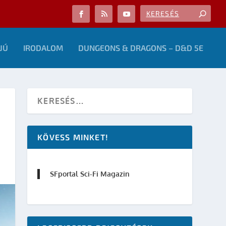
JÚ
IRODALOM
DUNGEONS & DRAGONS – D&D 5E
KÖVESS MINKET!
SFportal Sci-Fi Magazin