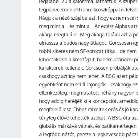
legalább 120 alkalommal láthattuk. A szuper
legpöpecebb elektronmikroszkóppal is felveszi
Rágjuk a néző szájába azt, hogy ez nem scifi
meg mint a… és mint a… Az egész Alphas attó
akarja megtalálni. Meg akarja találni azt a po
elriassza a büdös nagy átlagot. Görcsösen ig
többi sikeres nem SF-sorozat titka… de nem j
kibontakozni a kreatívjait, hanem utánozni pró
karakterek kellenek. Görcsösen próbálják utol
csakhogy azt így nem lehet. A BSG azért pél
egyébként nem sci-fi rajongók… csakhogy ezt 
ellenkezőleg: megmutatott néhány nagyon is er
hogy addig heréljék ki a koncepciót, ameddi
megfelelő lesz. Ehhez mixeltek erős és jó kar
tényleg élővé tehették azokat. A BSG óta az
globális márkává válnak, és patikamérlegen 
a legtöbb nézőt, persze a legkevesebb pénzb