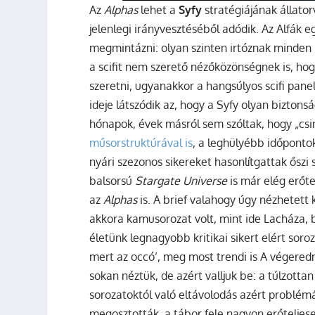
Az
Alphas
lehet a
Syfy
stratégiájának állator
jelenlegi irányvesztéséből adódik. Az Alfák 
megmintázni: olyan szinten irtóznak minden 
a scifit nem szerető nézőközönségnek is, hogy
szeretni, ugyanakkor a hangsúlyos scifi pane
ideje látszódik az, hogy a Syfy olyan biztons
hónapok, évek másról sem szóltak, hogy „csi
műsorstruktúrával is
, a leghülyébb időponto
nyári szezonos sikereket hasonlítgattak ősz
balsorsú
Stargate Universe
is már elég erőt
az
Alphas
is. A brief valahogy úgy nézhetett k
akkora kamusorozat volt, mint ide Lacháza, b
életünk legnagyobb kritikai sikert elért soroz
mert az occó’, meg most trendi is A végeredm
sokan néztük, de azért valljuk be: a túlzotta
sorozatoktól való eltávolodás azért problémá
megosztották, a tábor fele nagyon erőteljes