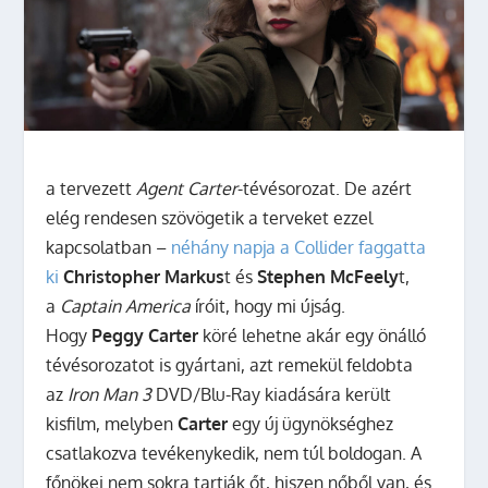
a tervezett
Agent Carter
-tévésorozat. De azért
elég rendesen szövögetik a terveket ezzel
kapcsolatban –
néhány napja a Collider faggatta
ki
Christopher Markus
t és
Stephen McFeely
t,
a
Captain America
íróit, hogy mi újság.
Hogy
Peggy Carter
köré lehetne akár egy önálló
tévésorozatot is gyártani, azt remekül feldobta
az
Iron Man 3
DVD/Blu-Ray kiadására került
kisfilm, melyben
Carter
egy új ügynökséghez
csatlakozva tevékenykedik, nem túl boldogan. A
főnökei nem sokra tartják őt, hiszen nőből van, és