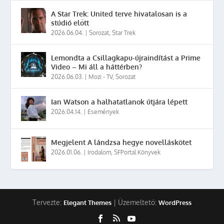
A Star Trek: United terve hivatalosan is a
stúdió előtt
2026.06.04.
|
Sorozat
,
Star Trek
Lemondta a Csillagkapu-újraindítást a Prime
Video – Mi áll a háttérben?
2026.06.03.
|
Mozi - TV
,
Sorozat
Ian Watson a halhatatlanok útjára lépett
2026.04.14.
|
Események
Megjelent A lándzsa hegye novelláskötet
2026.01.06.
|
Irodalom
,
SFPortal Könyvek
Tervezte:
| Üzemeltető:
Elegant Themes
WordPress