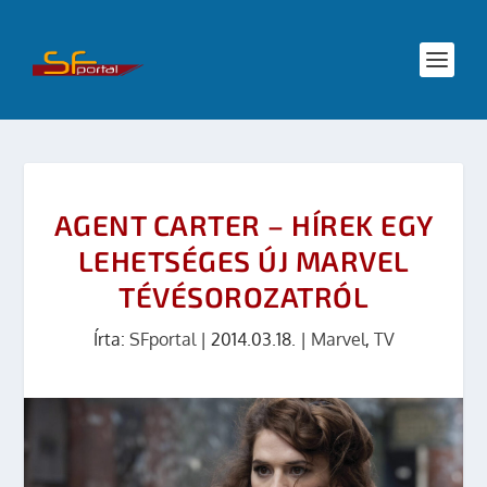
AGENT CARTER – HÍREK EGY
LEHETSÉGES ÚJ MARVEL
TÉVÉSOROZATRÓL
Írta:
SFportal
|
2014.03.18.
|
Marvel
,
TV