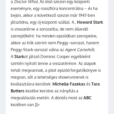
a
Doctor Who).
Az első szezon egy központi
eseményre, egy rosszfiúra koncentrálna – és ha
bejön, akkor a következő szezon már 1947-ben
játszódna, egy új központi szállal. 4.,
Howard Stark
is visszatérne a sorozatba, de nem állandó
szereplőként: ha minden epizódban szerepelne,
akkor az írók szerint nem Peggy
–
sorozat, hanem
Peggy-Stark-sorozat válna az
Agent Carter
ből.
A
Stark
ot játszó
Dominic Cooper
egyébként
szintén nyitott lenne a visszatérésre. Az alapok
tehát megvannak, a pilot epizód forgatókönyve is
megvan, sőt a lehetséges showrunnerek is
kiválasztásra kerültek:
Michelle Fazekas
és
Tara
Butters
kezébe kerülne az irányítás a
megvalósulás esetén. A döntés most az
ABC
kezében van.]]>