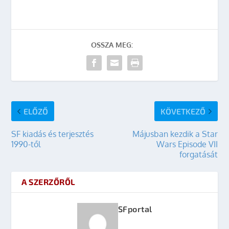
OSSZA MEG:
ELŐZŐ
KÖVETKEZŐ
SF kiadás és terjesztés
Májusban kezdik a Star
1990-től
Wars Episode VII
forgatását
A SZERZŐRŐL
SFportal