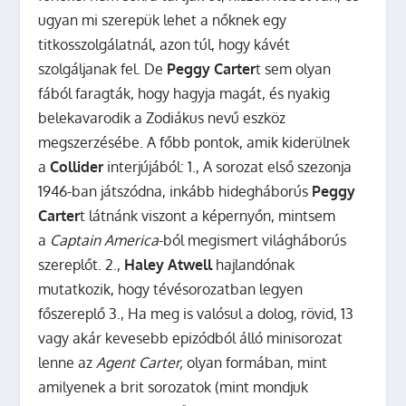
ugyan mi szerepük lehet a nőknek egy
titkosszolgálatnál, azon túl, hogy kávét
szolgáljanak fel. De
Peggy Carter
t sem olyan
fából faragták, hogy hagyja magát, és nyakig
belekavarodik a Zodiákus nevű eszköz
megszerzésébe. A főbb pontok, amik kiderülnek
a
Collider
interjújából: 1., A sorozat első szezonja
1946-ban játszódna, inkább hidegháborús
Peggy
Carter
t látnánk viszont a képernyőn, mintsem
a
Captain America
-ból megismert világháborús
szereplőt. 2.,
Haley Atwell
hajlandónak
mutatkozik, hogy tévésorozatban legyen
főszereplő 3., Ha meg is valósul a dolog, rövid, 13
vagy akár kevesebb epizódból álló minisorozat
lenne az
Agent Carter,
olyan formában, mint
amilyenek a brit sorozatok (mint mondjuk