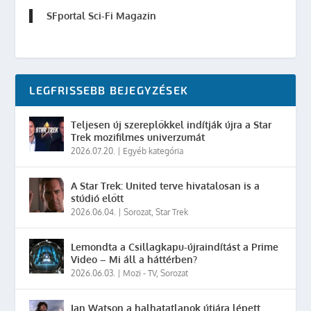
SFportal Sci-Fi Magazin
LEGFRISSEBB BEJEGYZÉSEK
Teljesen új szereplőkkel indítják újra a Star
Trek mozifilmes univerzumát
2026.07.20.
|
Egyéb kategória
A Star Trek: United terve hivatalosan is a
stúdió előtt
2026.06.04.
|
Sorozat
,
Star Trek
Lemondta a Csillagkapu-újraindítást a Prime
Video – Mi áll a háttérben?
2026.06.03.
|
Mozi - TV
,
Sorozat
Ian Watson a halhatatlanok útjára lépett