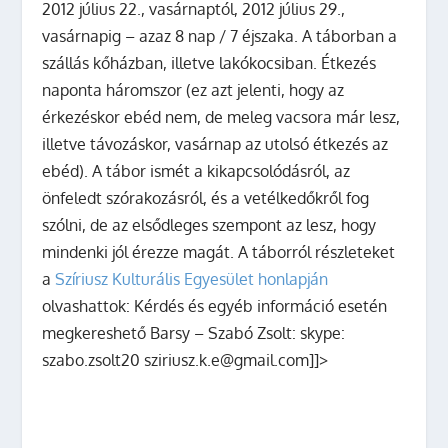
2012 július 22., vasárnaptól, 2012 július 29.,
vasárnapig – azaz 8 nap / 7 éjszaka. A táborban a
szállás kőházban, illetve lakókocsiban. Étkezés
naponta háromszor (ez azt jelenti, hogy az
érkezéskor ebéd nem, de meleg vacsora már lesz,
illetve távozáskor, vasárnap az utolsó étkezés az
ebéd). A tábor ismét a kikapcsolódásról, az
önfeledt szórakozásról, és a vetélkedőkről fog
szólni, de az elsődleges szempont az lesz, hogy
mindenki jól érezze magát. A táborról részleteket
a
Szíriusz Kulturális Egyesület honlapján
olvashattok: Kérdés és egyéb információ esetén
megkereshető Barsy – Szabó Zsolt: skype:
szabo.zsolt20 sziriusz.k.e@gmail.com]]>