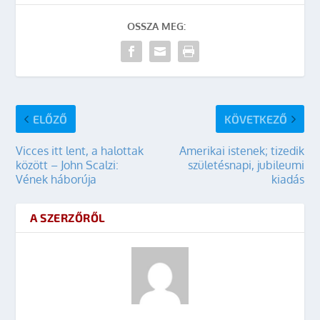
OSSZA MEG:
ELŐZŐ
KÖVETKEZŐ
Vicces itt lent, a halottak
Amerikai istenek; tizedik
között – John Scalzi:
születésnapi, jubileumi
Vének háborúja
kiadás
A SZERZŐRŐL