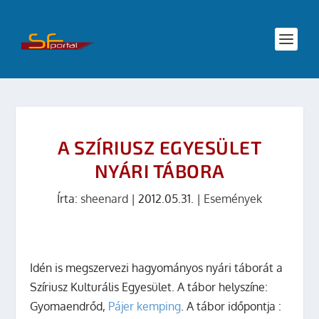
A SZÍRIUSZ EGYESÜLET
NYÁRI TÁBORA
Írta:
sheenard
|
2012.05.31.
|
Események
Idén is megszervezi hagyományos nyári táborát a
Szíriusz Kulturális Egyesület. A tábor helyszíne:
Gyomaendrőd,
Pájer kemping
. A tábor időpontja :