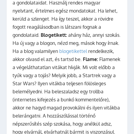
a gondolataidat. Használj rendes magyar
nyelvtant, értelmes egész mondatokat. Ha lehet,
kerüld a szlenget. Ha így teszel, akkor a rövidre
fogott reagálásodban is látszani fognak a
gondolataid.
Blogetikett:
ahány ház, annyi szokás.
Ha új vagy a blogon, nézd meg, mások hogy írnak.
Ha a blog valamilyen
blogetikettel
rendelkezik,
akkor olvasd el azt, és tartsd be.
Flame:
Flamenek
a végeláthatatlan vitákat hívják. Mi volt előbb a
tyúk vagy a tojás? Melyik jobb, a Startrek vagy a
Star Wars? Ilyen vitákba teljesen fölösleges
belemélyedni. Ha beleszaladsz egy trollba
(internetes kifejezés a bunkó kommentelőre),
akkor ne hagyd magad provokálni és ilyen vitákba
belerángatni. A hozzászólással történő
népszerűsítés szép szokása, hogy anélkül adsz,
hogy elvárnál, elvárhatnál bármit is viszonzásul.