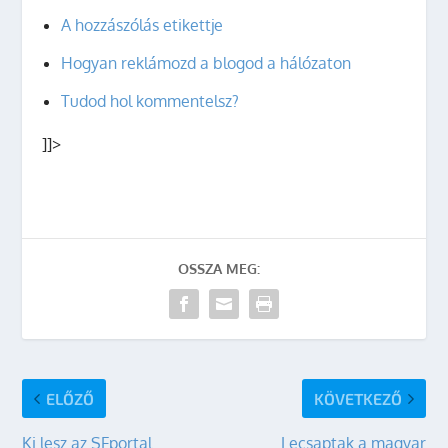
A hozzászólás etikettje
Hogyan reklámozd a blogod a hálózaton
Tudod hol kommentelsz?
]]>
OSSZA MEG:
ELŐZŐ
KÖVETKEZŐ
Ki lesz az SFportal
Lecsaptak a magyar