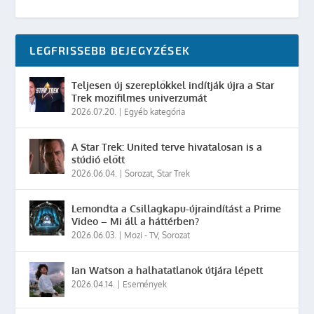
LEGFRISSEBB BEJEGYZÉSEK
Teljesen új szereplőkkel indítják újra a Star
Trek mozifilmes univerzumát
2026.07.20.
|
Egyéb kategória
A Star Trek: United terve hivatalosan is a
stúdió előtt
2026.06.04.
|
Sorozat
,
Star Trek
Lemondta a Csillagkapu-újraindítást a Prime
Video – Mi áll a háttérben?
2026.06.03.
|
Mozi - TV
,
Sorozat
Ian Watson a halhatatlanok útjára lépett
2026.04.14.
|
Események