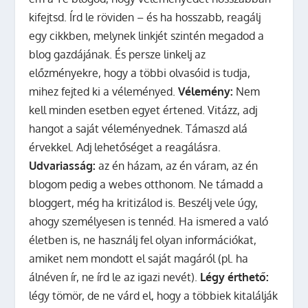
kifejtsd. Írd le röviden – és ha hosszabb, reagálj
egy cikkben, melynek linkjét szintén megadod a
blog gazdájának. És persze linkelj az
előzményekre, hogy a többi olvasóid is tudja,
mihez fejted ki a véleményed.
Vélemény:
Nem
kell minden esetben egyet értened. Vitázz, adj
hangot a saját véleményednek. Támaszd alá
érvekkel. Adj lehetőséget a reagálásra.
Udvariasság:
az én házam, az én váram, az én
blogom pedig a webes otthonom. Ne támadd a
bloggert, még ha kritizálod is. Beszélj vele úgy,
ahogy személyesen is tennéd. Ha ismered a való
életben is, ne használj fel olyan információkat,
amiket nem mondott el saját magáról (pl. ha
álnéven ír, ne írd le az igazi nevét).
Légy érthető:
légy tömör, de ne várd el, hogy a többiek kitalálják