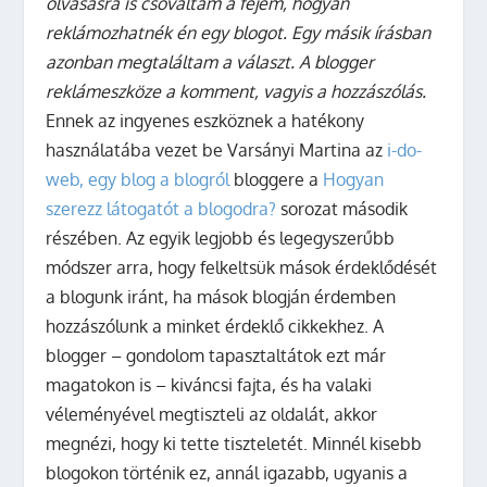
olvasásra is csóváltam a fejem, hogyan
reklámozhatnék én egy blogot. Egy másik írásban
azonban megtaláltam a választ. A blogger
reklámeszköze a komment, vagyis a hozzászólás.
Ennek az ingyenes eszköznek a hatékony
használatába vezet be Varsányi Martina az
i-do-
web, egy blog a blogról
bloggere a
Hogyan
szerezz látogatót a blogodra?
sorozat második
részében.
Az egyik legjobb és legegyszerűbb
módszer arra, hogy felkeltsük mások érdeklődését
a blogunk iránt, ha mások blogján érdemben
hozzászólunk a minket érdeklő cikkekhez. A
blogger – gondolom tapasztaltátok ezt már
magatokon is – kiváncsi fajta, és ha valaki
véleményével megtiszteli az oldalát, akkor
megnézi, hogy ki tette tiszteletét. Minnél kisebb
blogokon történik ez, annál igazabb, ugyanis a