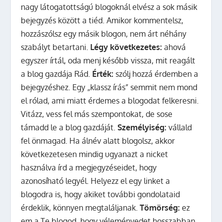
nagy látogatottságú blogoknál elvész a sok másik
bejegyzés között a tiéd. Amikor kommentelsz,
hozzászólsz egy másik blogon, nem árt néhány
szabályt betartani.
Légy következetes:
ahová
egyszer írtál, oda menj később vissza, mit reagált
a blog gazdája Rád.
Érték:
szólj hozzá érdemben a
bejegyzéshez. Egy „klassz írás” semmit nem mond
el rólad, ami miatt érdemes a blogodat felkeresni.
Vitázz, vess fel más szempontokat, de sose
támadd le a blog gazdáját.
Személyiség:
vállald
fel önmagad. Ha álnév alatt blogolsz, akkor
következetesen mindig ugyanazt a nicket
használva írd a megjegyzéseidet, hogy
azonosíható legyél. Helyezz el egy linket a
blogodra is, hogy akiket további gondolataid
érdeklik, könnyen megtaláljanak.
Tömörség:
ez
em a Te blogod, hogy véleményedet hosszabban