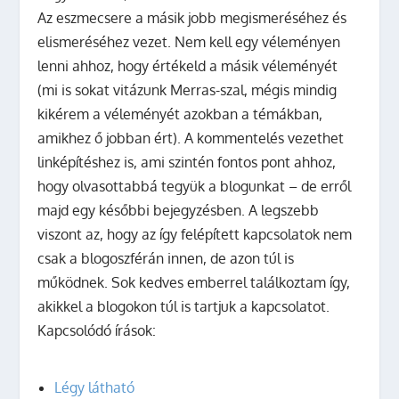
Az eszmecsere a másik jobb megismeréséhez és
elismeréséhez vezet. Nem kell egy véleményen
lenni ahhoz, hogy értékeld a másik véleményét
(mi is sokat vitázunk Merras-szal, mégis mindig
kikérem a véleményét azokban a témákban,
amikhez ő jobban ért). A kommentelés vezethet
linképítéshez is, ami szintén fontos pont ahhoz,
hogy olvasottabbá tegyük a blogunkat – de erről
majd egy későbbi bejegyzésben. A legszebb
viszont az, hogy az így felépített kapcsolatok nem
csak a blogoszférán innen, de azon túl is
működnek. Sok kedves emberrel találkoztam így,
akikkel a blogokon túl is tartjuk a kapcsolatot.
Kapcsolódó írások:
Légy látható