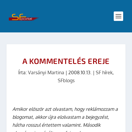
A KOMMENTELÉS EREJE
Írta:
Varsányi Martina
|
2008.10.13.
|
SF hírek
,
SFblogs
Amikor elöször azt olvastam, hogy reklámozzam a
blogomat, akkor újra elolvastam a bejegyzést,
hátha rosszul értettem valamint. Második