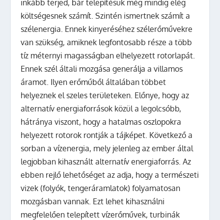
inkább terjed, bár telepítésük még mindig elég
költségesnek számít. Szintén ismertnek számít a
szélenergia. Ennek kinyeréséhez szélerőművekre
van szükség, amiknek legfontosabb része a több
tíz méternyi magasságban elhelyezett rotorlapát.
Ennek szél általi mozgása generálja a villamos
áramot. Ilyen erőműből általában többet
helyeznek el szeles területeken. Előnye, hogy az
alternatív energiaforrások közül a legolcsóbb,
hátránya viszont, hogy a hatalmas oszlopokra
helyezett rotorok rontják a tájképet. Következő a
sorban a vízenergia, mely jelenleg az ember által
legjobban kihasznált alternatív energiaforrás. Az
ebben rejlő lehetőséget az adja, hogy a természeti
vizek (folyók, tengeráramlatok) folyamatosan
mozgásban vannak. Ezt lehet kihasználni
megfelelően telepített vízerőművek, turbinák