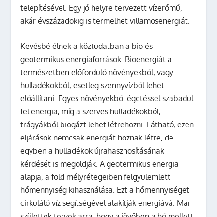
telepítésével. Egy jó helyre tervezett vízerőmű,
akár évszázadokig is termelhet villamosenergiát.
Kevésbé élnek a köztudatban a bio és
geotermikus energiaforrások. Bioenergiát a
természetben előforduló növényekből, vagy
hulladékokból, esetleg szennyvízből lehet
előállítani. Egyes növényekből égetéssel szabadul
fel energia, míg a szerves hulladékokból,
trágyákból biogázt lehet létrehozni. Látható, ezen
eljárások nemcsak energiát hoznak létre, de
egyben a hulladékok újrahasznosításának
kérdését is megoldják. A geotermikus energia
alapja, a föld mélyrétegeiben felgyülemlett
hőmennyiség kihasználása. Ezt a hőmennyiséget
cirkuláló víz segítségével alakítják energiává. Már
születtek tervek arra, hogy a jövőben a hő mellett