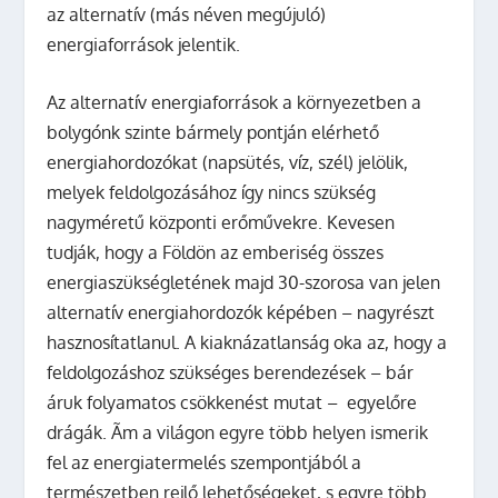
az alternatív (más néven megújuló)
energiaforrások jelentik.
Az alternatív energiaforrások a környezetben a
bolygónk szinte bármely pontján elérhető
energiahordozókat (napsütés, víz, szél) jelölik,
melyek feldolgozásához így nincs szükség
nagyméretű központi erőművekre. Kevesen
tudják, hogy a Földön az emberiség összes
energiaszükségletének majd 30-szorosa van jelen
alternatív energiahordozók képében – nagyrészt
hasznosítatlanul. A kiaknázatlanság oka az, hogy a
feldolgozáshoz szükséges berendezések – bár
áruk folyamatos csökkenést mutat – egyelőre
drágák. Ãm a világon egyre több helyen ismerik
fel az energiatermelés szempontjából a
természetben rejlő lehetőségeket, s egyre több