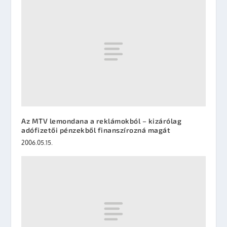
Az MTV lemondana a reklámokból – kizárólag
adófizetői pénzekből finanszírozná magát
2006.05.15.