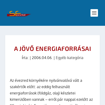
A JÖVŐ ENERGIAFORRÁSAI
Írta:
|
2006.04.06.
|
Egyéb kategória
Az évezred környékére nyilvánvalóvá vált a
szakértők előtt: az eddig felhasznált
energiaforrások (földgáz, olaj) készletei
kimerülőben vannak – erről pár nappal ezelőtt az