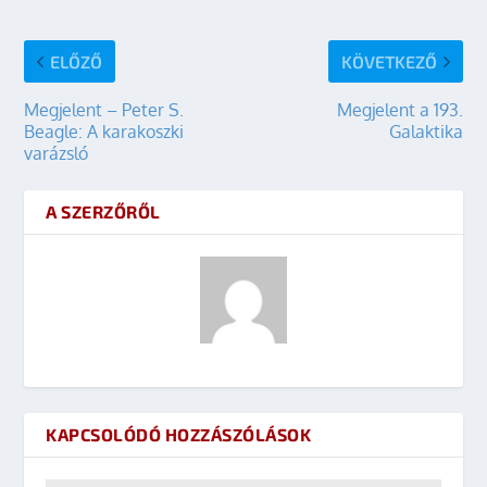
ELŐZŐ
KÖVETKEZŐ
Megjelent – Peter S.
Megjelent a 193.
Beagle: A karakoszki
Galaktika
varázsló
A SZERZŐRŐL
KAPCSOLÓDÓ HOZZÁSZÓLÁSOK