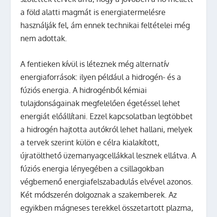
a föld alatti magmát is energiatermelésre
használják fel, ám ennek technikai feltételei még
nem adottak.
A fentieken kívül is léteznek még alternatív
energiaforrások: ilyen például a hidrogén- és a
fúziós energia. A hidrogénből kémiai
tulajdonságainak megfelelően égetéssel lehet
energiát előállítani. Ezzel kapcsolatban legtöbbet
a hidrogén hajtotta autókról lehet hallani, melyek
a tervek szerint külön e célra kialakított,
újratölthető üzemanyagcellákkal lesznek ellátva. A
fúziós energia lényegében a csillagokban
végbemenő energiafelszabadulás elvével azonos.
Két módszerén dolgoznak a szakemberek. Az
egyikben mágneses terekkel összetartott plazma,