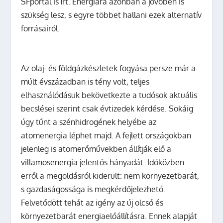
SFportal is írt. Energiára azonban a jövőben is
szükség lesz, s egyre többet hallani ezek alternatív
forrásairól.
Az olaj- és földgázkészletek fogyása persze már a
múlt évszázadban is tény volt, teljes
elhasználódásuk bekövetkezte a tudósok aktuális
becslései szerint csak évtizedek kérdése. Sokáig
úgy tűnt a szénhidrogének helyébe az
atomenergia léphet majd. A fejlett országokban
jelenleg is atomerőművekben állítják elő a
villamosenergia jelentős hányadát. Időközben
erről a megoldásról kiderült: nem környezetbarát,
s gazdaságossága is megkérdőjelezhető.
Felvetődött tehát az igény az új olcsó és
környezetbarát energiaelőállításra. Ennek alapját