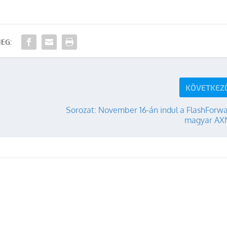
EG:
KÖVETKEZ
Sorozat: November 16-án indul a FlashForwa
magyar AX