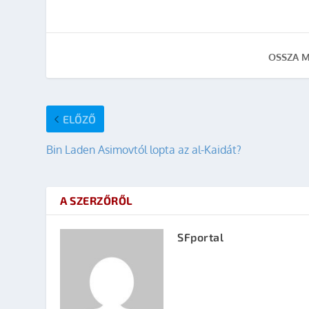
OSSZA M
ELŐZŐ
Bin Laden Asimovtól lopta az al-Kaidát?
A SZERZŐRŐL
SFportal