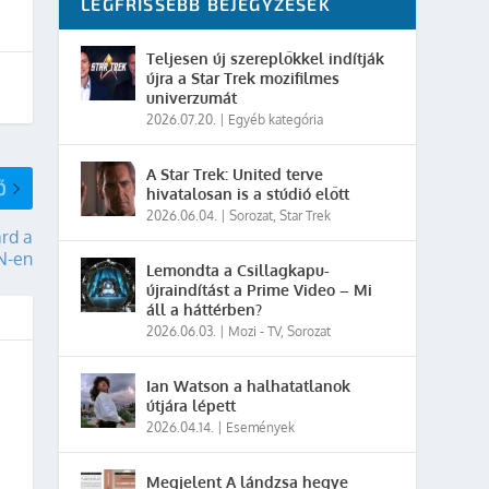
LEGFRISSEBB BEJEGYZÉSEK
Teljesen új szereplőkkel indítják
újra a Star Trek mozifilmes
univerzumát
2026.07.20.
|
Egyéb kategória
A Star Trek: United terve
Ő
hivatalosan is a stúdió előtt
2026.06.04.
|
Sorozat
,
Star Trek
rd a
N-en
Lemondta a Csillagkapu-
újraindítást a Prime Video – Mi
áll a háttérben?
2026.06.03.
|
Mozi - TV
,
Sorozat
Ian Watson a halhatatlanok
útjára lépett
2026.04.14.
|
Események
Megjelent A lándzsa hegye