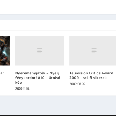
Nyereményjáték – Nyerj
Television Critics Award
tar
fénykardot! #10 – Utolsó
2009 – sci-fi sikerek
kép
2009.08.02.
2009.11.15.