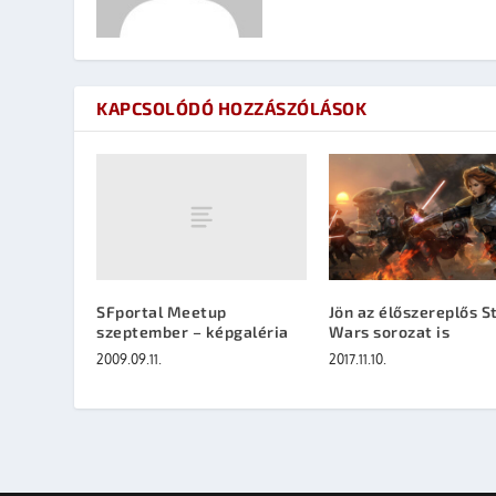
KAPCSOLÓDÓ HOZZÁSZÓLÁSOK
SFportal Meetup
Jön az élőszereplős S
szeptember – képgaléria
Wars sorozat is
2009.09.11.
2017.11.10.