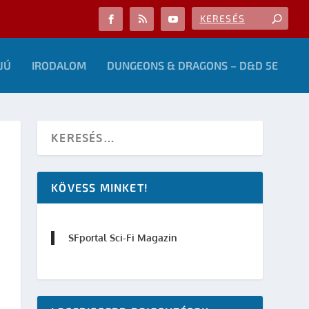
JÚ
IRODALOM
DUNGEONS & DRAGONS – D&D 5E
KÖVESS MINKET!
SFportal Sci-Fi Magazin